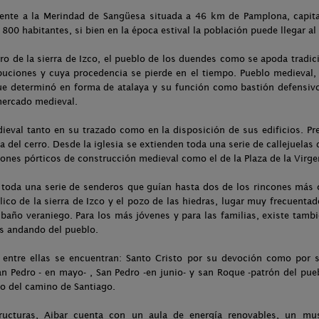
iente a la Merindad de Sangüesa situada a 46 km de Pamplona, capit
00 habitantes, si bien en la época estival la población puede llegar al 
o de la sierra de Izco, el pueblo de los duendes como se apoda tradi
buciones y cuya procedencia se pierde en el tiempo. Pueblo medieval, 
e determinó en forma de atalaya y su función como bastión defensiv
mercado medieval.
ieval tanto en su trazado como en la disposición de sus edificios. Pre
ta del cerro. Desde la iglesia se extienden toda una serie de callejuelas
ones pórticos de construcción medieval como el de la Plaza de la Virge
 toda una serie de senderos que guían hasta dos de los rincones más 
ólico de la sierra de Izco y el pozo de las hiedras, lugar muy frecuent
baño veraniego. Para los más jóvenes y para las familias, existe tambi
os andando del pueblo.
, entre ellas se encuentran: Santo Cristo por su devoción como por 
San Pedro - en mayo- , San Pedro -en junio- y san Roque -patrón del p
o del camino de Santiago.
tructuras, Aibar cuenta con un aula de energía renovables, un muse