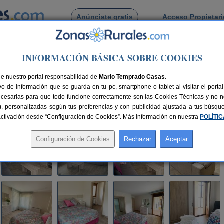
Anúnciate gratis
Acceso Propietar
Busca por pueblo
INFORMACIÓN BÁSICA SOBRE COOKIES
l Zabaleta
de nuestro portal responsabilidad de
Mario Temprado Casas
.
o de información que se guarda en tu pc, smartphone o tablet al visitar el port
esa (Navarra)
ecesarias para que todo funcione correctamente son las Cookies Técnicas y no ne
rias), personalizadas según tus preferencias y con publicidad ajustada a tus búsq
3 km de Pamplona
Compartir:
sactivación desde “Configuración de Cookies”. Más información en nuestra
POLÍTI