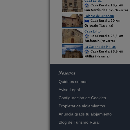
Casa Lerga
Casa Rural a
18,2 km
San Martín de Unx
(Navarra)
Palacio de Orisoain
Casa Rural a
20 km
Orisoain
(Navarra)
Casa Julito
Casa Rural a
23,5 km
Barásoain
(Navarra)
La Casona de Pitillas
Casa Rural a
28,9 km
Pitillas
(Navarra)
Nosotros
Quiénes somos
Aviso Legal
Configuración de Cookies
Propietarios alojamientos
Anuncia gratis tu alojamiento
Blog de Turismo Rural