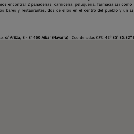
mos encontrar 2 panaderías, carnicería, peluquería, farmacia así com
 bares y restaurantes, dos de ellos en el centro del pueblo y un asa
to:
c/ Aritza, 3 - 31460 Aibar (Navarra)
- Coordenadas GPS:
42º 35' 35.32'' 