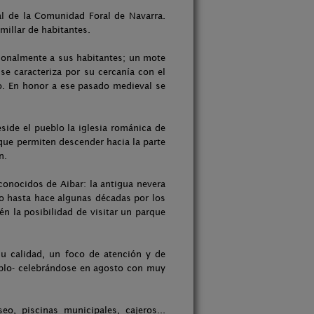
al de la Comunidad Foral de Navarra.
millar de habitantes.
cionalmente a sus habitantes; un mote
se caracteriza por su cercanía con el
o. En honor a ese pasado medieval se
side el pueblo la iglesia románica de
 que permiten descender hacia la parte
n.
conocidos de Aibar: la antigua nevera
ado hasta hace algunas décadas por los
én la posibilidad de visitar un parque
su calidad, un foco de atención y de
ueblo- celebrándose en agosto con muy
o, piscinas municipales, cajeros...