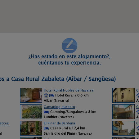
¿Has estado en este alojamiento?,
cuéntanos tu experiencia.
os a Casa Rural Zabaleta (Aibar / Sangüesa)
Hotel Rural Nobles de Navarra
C
Hotel Rural a
0,6 km
Aibar
(Navarra)
A
Camaping Iturbero
C
Camping/Bungalows a
8 km
Lumbier
(Navarra)
A
etxea
El Pinar de Bardena
C
Casa Rural a
17,4 km
a)
San Isidro del Pinar
(Navarra)
S