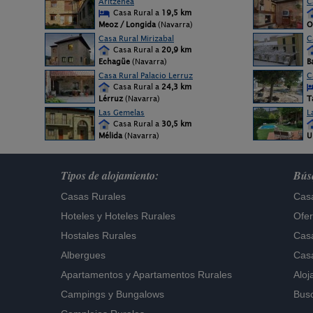
Aritzenea
C
Casa Rural a
19,5 km
Meoz / Longida
(Navarra)
O
Casa Rural Mirizabal
C
Casa Rural a
20,9 km
Echagüe
(Navarra)
B
Casa Rural Palacio Lerruz
C
Casa Rural a
24,3 km
Lérruz
(Navarra)
T
Las Gemelas
L
Casa Rural a
30,5 km
Mélida
(Navarra)
U
Tipos de alojamiento:
Búsq
Casas Rurales
Casa
Hoteles
y
Hoteles Rurales
Ofer
Hostales Rurales
Casa
Albergues
Casa
Apartamentos
y
Apartamentos Rurales
Aloj
Campings y Bungalows
Busc