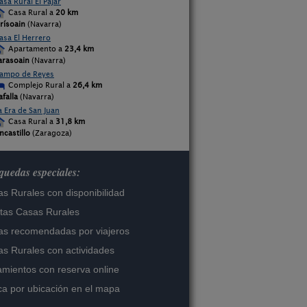
asa Rural El Pajar
Casa Rural a
20 km
rísoain
(Navarra)
asa El Herrero
Apartamento a
23,4 km
arasoain
(Navarra)
ampo de Reyes
Complejo Rural a
26,4 km
afalla
(Navarra)
a Era de San Juan
Casa Rural a
31,8 km
ncastillo
(Zaragoza)
uedas especiales:
s Rurales con disponibilidad
tas Casas Rurales
s recomendadas por viajeros
s Rurales con actividades
amientos con reserva online
a por ubicación en el mapa