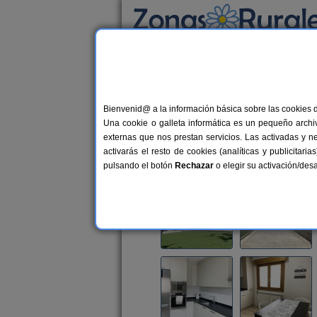
Busca por alojamiento
Alojamientos
>
Navarra
>
Aibar
> Casa Rura
Bienvenid@ a la información básica sobre las cookies 
Casa Rural Zabaleta
Una cookie o galleta informática es un pequeño archiv
Vivienda turística en Aibar / Sangü
externas que nos prestan servicios. Las activadas y n
activarás el resto de cookies (analíticas y publicita
Alquiler completo
2-8 plazas
4
pulsando el botón
Rechazar
o elegir su activación/de