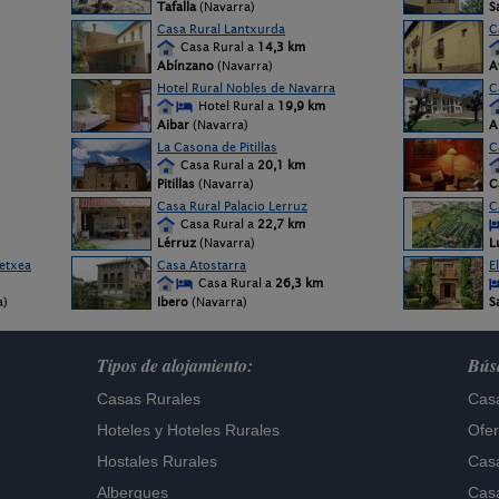
Tafalla
(Navarra)
S
Casa Rural Lantxurda
C
Casa Rural a
14,3 km
Abínzano
(Navarra)
A
Hotel Rural Nobles de Navarra
C
Hotel Rural a
19,9 km
Aibar
(Navarra)
A
La Casona de Pitillas
C
Casa Rural a
20,1 km
Pitillas
(Navarra)
C
Casa Rural Palacio Lerruz
C
Casa Rural a
22,7 km
Lérruz
(Navarra)
L
etxea
Casa Atostarra
E
Casa Rural a
26,3 km
a)
Ibero
(Navarra)
S
Tipos de alojamiento:
Búsq
Casas Rurales
Casa
Hoteles
y
Hoteles Rurales
Ofer
Hostales Rurales
Casa
Albergues
Casa