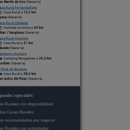
an Martín de Unx
(Navarra)
asa Rural FernandoEgea
Casa Rural a
15,3 km
yesa
(Navarra)
asa Rural Zabaleta
Vivienda turística a
20 km
ibar / Sangüesa
(Navarra)
asa Rural Quintina
Casa Rural a
21 km
áseda
(Navarra)
amaping Iturbero
Camping/Bungalows a
25,3 km
umbier
(Navarra)
l Pinar de Bardena
Casa Rural a
26,4 km
an Isidro del Pinar
(Navarra)
uedas especiales:
s Rurales con disponibilidad
tas Casas Rurales
s recomendadas por viajeros
s Rurales con actividades