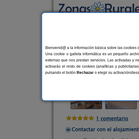
Busca por alojamiento
Alojamientos
>
Navarra
>
Orísoain
> Casa Ru
Bienvenid@ a la información básica sobre las cookies 
Casa Rural El Pajar
Una cookie o galleta informática es un pequeño archiv
Casa Rural en Orísoain (Navarra)
externas que nos prestan servicios. Las activadas y n
activarás el resto de cookies (analíticas y publicita
Alquiler completo
2-4 plazas
2
pulsando el botón
Rechazar
o elegir su activación/de
1 comentario
Contactar con el alojamient