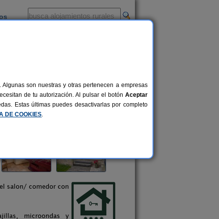
ios
-
al. Algunas son nuestras y otras pertenecen a empresas
cesitan de tu autorización. Al pulsar el botón
Aceptar
uedas. Estas últimas puedes desactivarlas por completo
CA DE COOKIES
.
 el salon/ comedor con
jillas, microondas y