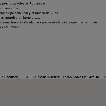
de preciosas iglesias Romanicas.
al, Pamplona.
 con su palacio Real y el museo del Vino.
garramurdi y un largo etc....
nformacion actualizada para prepararte la salida que mas te guste.
as costumbres.
C/ El Sombrio, 1 - 31395 Orísoain (Navarra)
- Coordenadas GPS:
42º 36' 0.72