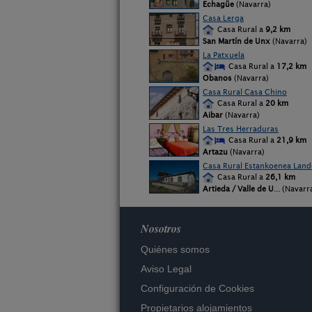
Echagüe
(Navarra)
Casa Lerga
Casa Rural a
9,2 km
San Martín de Unx
(Navarra)
La Patxuela
Casa Rural a
17,2 km
Obanos
(Navarra)
Casa Rural Casa Chino
Casa Rural a
20 km
Aibar
(Navarra)
Las Tres Herraduras
Casa Rural a
21,9 km
Artazu
(Navarra)
Casa Rural Estankoenea Land
Casa Rural a
26,1 km
Artieda / Valle de U
... (Navarr
Nosotros
Quiénes somos
Aviso Legal
Configuración de Cookies
Propietarios alojamientos