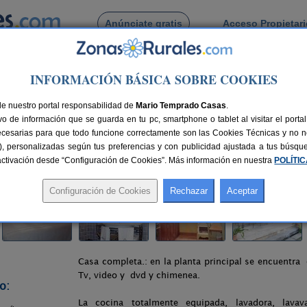
Anúnciate gratis
Acceso Propietar
Busca por pueblo
INFORMACIÓN BÁSICA SOBRE COOKIES
ral El Pajar
de nuestro portal responsabilidad de
Mario Temprado Casas
.
o de información que se guarda en tu pc, smartphone o tablet al visitar el port
ecesarias para que todo funcione correctamente son las Cookies Técnicas y no ne
rias), personalizadas según tus preferencias y con publicidad ajustada a tus búsq
5 km de Pamplona
Compartir:
sactivación desde “Configuración de Cookies”. Más información en nuestra
POLÍTI
Casa completa.: en la planta principal se encuentra
Tv, video y dvd y chimenea.
o:
La cocina totalmente equipada, lavadora, lavava