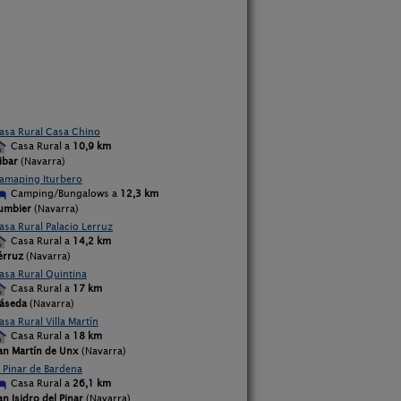
asa Rural Casa Chino
Casa Rural a
10,9 km
ibar
(Navarra)
amaping Iturbero
Camping/Bungalows a
12,3 km
umbier
(Navarra)
asa Rural Palacio Lerruz
Casa Rural a
14,2 km
érruz
(Navarra)
asa Rural Quintina
Casa Rural a
17 km
áseda
(Navarra)
asa Rural Villa Martín
Casa Rural a
18 km
an Martín de Unx
(Navarra)
l Pinar de Bardena
Casa Rural a
26,1 km
an Isidro del Pinar
(Navarra)