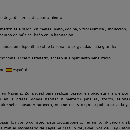
.
io de jardín, zona de aparcamiento.
medor, televisión, chimenea, baño, cocina, vitrocerámica / inducción, l
 equipo de música, baño en la habitación.
entación disponible sobre la zona, rutas guiadas, leña gratuita.
 montaña, acceso asfaltado, acceso al alojamiento señalizado.
os:
español
en Navarra. Zona ideal para realizar paseos en bicicleta y a pie por
 en la cresta, donde habitan numerosos jabalíes, zorros, tejones
alimoche, busardo ratonero, milano real y negro, aguililla calzada y 
ajarillos como colirrojo, petirrojo,carbonero, herrerillo, jilguero y un 
alizan el monasterio de Leyre, el castillo de Javier, Sos del Rey Catól