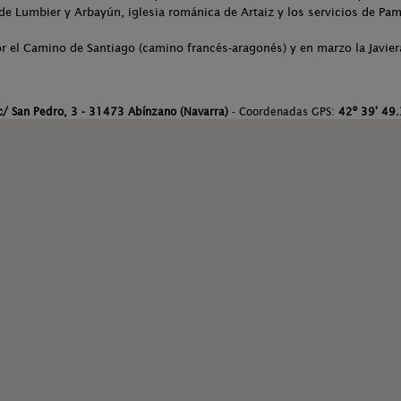
 de Lumbier y Arbayún, iglesia románica de Artaiz y los servicios de Pam
r el Camino de Santiago (camino francés-aragonés) y en marzo la Javiera
c/ San Pedro, 3 - 31473 Abínzano (Navarra)
- Coordenadas GPS:
42º 39' 49.