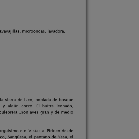
avavajillas, microondas, lavadora,
 la sierra de Izco, poblada de bosque
 y algún corzo. El buitre leonado,
culebrera...son aves gran y de medio
larguísimo etc. Vistas al Pirineo desde
ico, Sangüesa, el pantano de Yesa, el