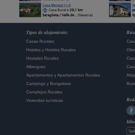
Casa Monaut I y II
H
Casa Rural a
29,1 km
Saragüeta / Valle de
... (Navarra)
I
Tipos de alojamiento:
Búsq
Casas Rurales
Casa
Hoteles
y
Hoteles Rurales
Ofer
Hostales Rurales
Casa
Albergues
Casa
Apartamentos
y
Apartamentos Rurales
Aloj
Campings y Bungalows
Busc
Complejos Rurales
Rede
Viviendas turísticas
Idi