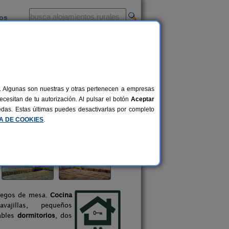
ios
-
al. Algunas son nuestras y otras pertenecen a empresas
cesitan de tu autorización. Al pulsar el botón
Aceptar
uedas. Estas últimas puedes desactivarlas por completo
CA DE COOKIES
.
juegos de mesa.
Cocina
ajillas, pequeños
tables
dormitorios
, dos