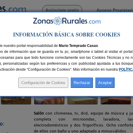
Anúnciate gratis
Acceso Propietar
Busca por pueblo
INFORMACIÓN BÁSICA SOBRE COOKIES
ural Lantxurda
de nuestro portal responsabilidad de
Mario Temprado Casas
.
o de información que se guarda en tu pc, smartphone o tablet al visitar el port
ecesarias para que todo funcione correctamente son las Cookies Técnicas y no ne
rias), personalizadas según tus preferencias y con publicidad ajustada a tus búsq
25 km de Pamplona
Compartir:
sactivación desde “Configuración de Cookies”. Más información en nuestra
POLÍTI
Salón
con chimenea, tv, dvd, equipo de música y 
completa con microondas, lavadora, lavav
o:
electrodomésticos y dos frigoríficos. Ocho confor
de ellos con baño y uno adaptado a minusválidos.