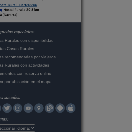
ostal Rural Huartearena
Hostal Rural a
29,8 km
za
(Navarra)
uedas especiales:
s Rurales con disponibilidad
tas Casas Rurales
s recomendadas por viajeros
s Rurales con actividades
amientos con reserva online
a por ubicación en el mapa
s sociales:
omas: