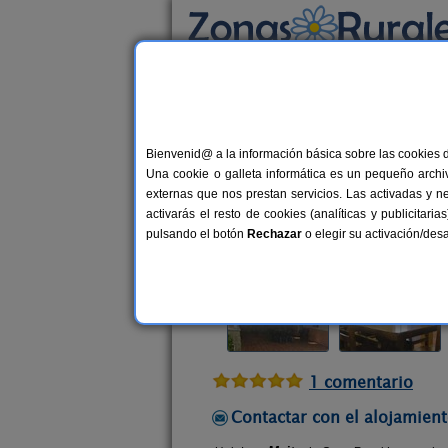
Busca por alojamiento
Alojamientos
>
Navarra
>
Abínzano
> Casa R
Bienvenid@ a la información básica sobre las cookies 
Casa Rural Lantxurda
Una cookie o galleta informática es un pequeño archiv
Casa Rural en Abínzano (Navarra)
externas que nos prestan servicios. Las activadas y n
activarás el resto de cookies (analíticas y publicita
Alquiler completo
16+2 plazas
pulsando el botón
Rechazar
o elegir su activación/de
1 comentario
Contactar con el alojamient