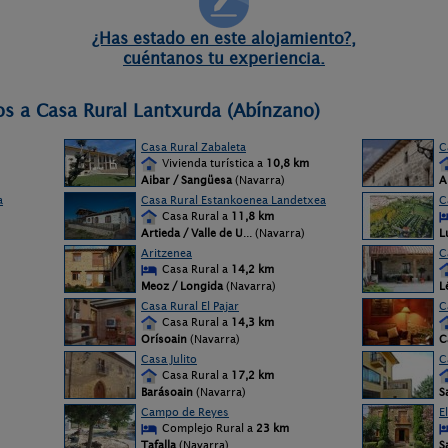
¿Has estado en este alojamiento?,
cuéntanos tu experiencia.
os a Casa Rural Lantxurda (Abínzano)
Casa Rural Zabaleta
C
Vivienda turística a
10,8 km
Aibar / Sangüesa
(Navarra)
A
a
Casa Rural Estankoenea Landetxea
C
Casa Rural a
11,8 km
Artieda / Valle de U
... (Navarra)
L
Aritzenea
C
Casa Rural a
14,2 km
Meoz / Longida
(Navarra)
L
Casa Rural El Pajar
C
Casa Rural a
14,3 km
Orísoain
(Navarra)
C
Casa Julito
C
Casa Rural a
17,2 km
Barásoain
(Navarra)
S
Campo de Reyes
E
Complejo Rural a
23 km
Tafalla
(Navarra)
S