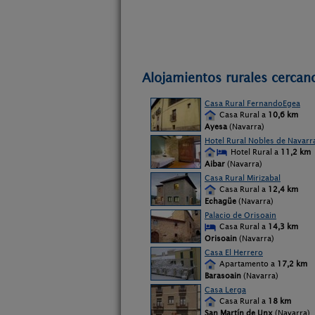
Alojamientos rurales cercan
Casa Rural FernandoEgea
Casa Rural a
10,6 km
Ayesa
(Navarra)
Hotel Rural Nobles de Navarr
Hotel Rural a
11,2 km
Aibar
(Navarra)
Casa Rural Mirizabal
Casa Rural a
12,4 km
Echagüe
(Navarra)
Palacio de Orisoain
Casa Rural a
14,3 km
Orisoain
(Navarra)
Casa El Herrero
Apartamento a
17,2 km
Barasoain
(Navarra)
Casa Lerga
Casa Rural a
18 km
San Martín de Unx
(Navarra)