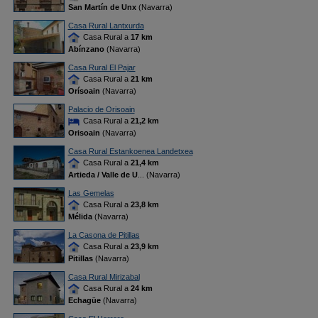
San Martín de Unx
(Navarra)
Casa Rural Lantxurda
Casa Rural a
17 km
Abínzano
(Navarra)
Casa Rural El Pajar
Casa Rural a
21 km
Orísoain
(Navarra)
Palacio de Orisoain
Casa Rural a
21,2 km
Orisoain
(Navarra)
Casa Rural Estankoenea Landetxea
Casa Rural a
21,4 km
Artieda / Valle de U
... (Navarra)
Las Gemelas
Casa Rural a
23,8 km
Mélida
(Navarra)
La Casona de Pitillas
Casa Rural a
23,9 km
Pitillas
(Navarra)
Casa Rural Mirizabal
Casa Rural a
24 km
Echagüe
(Navarra)