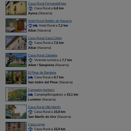
Casa Rural FernandoEgea
Casa Rural a
6,8 km
Ayesa
(Navarra)
Hotel Rural Nobles de Navarra
Hotel Rural a
7,2 km
Aibar
(Navarra)
Casa Rural Casa Chino
Casa Rural a
7,6 km
Aibar
(Navarra)
Casa Rural Zabaleta
Vivienda turística a
7,7 km
Aibar / Sangüesa
(Navarra)
El Pinar de Bardena
Casa Rural a
9,7 km
San Isidro del Pinar
(Navarra)
Camaping Iturbero
Camping/Bungalows a
15,1 km
Lumbier
(Navarra)
Casa Rural Villa Martín
Casa Rural a
15,8 km
San Martín de Unx
(Navarra)
Casa Lerga
Casa Rural a
15,9 km