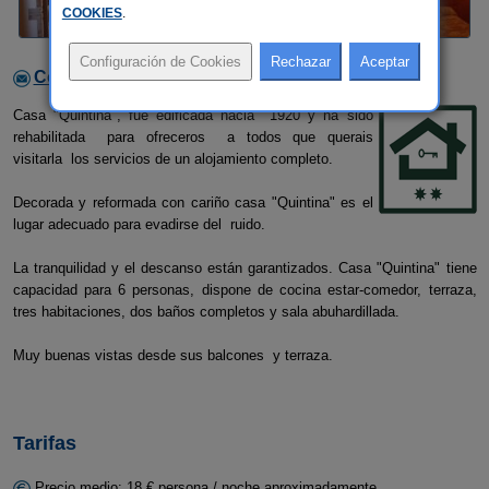
COOKIES
.
Contactar con el alojamiento
Casa "Quintina", fue edificada hacia 1920 y ha sido
rehabilitada para ofreceros a todos que querais
visitarla los servicios de un alojamiento completo.
Decorada y reformada con cariño casa "Quintina" es el
lugar adecuado para evadirse del ruido.
La tranquilidad y el descanso están garantizados. Casa "Quintina" tiene
capacidad para 6 personas, dispone de cocina estar-comedor, terraza,
tres habitaciones, dos baños completos y sala abuhardillada.
Muy buenas vistas desde sus balcones y terraza.
Tarifas
Precio medio: 18 € persona / noche aproximadamente