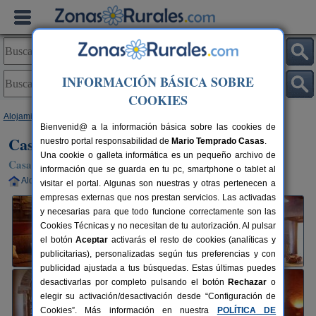
INFORMACIÓN BÁSICA SOBRE
COOKIES
Alojamientos
>
Navarra
>
Cáseda
> Casa Rural Quintina
Bienvenid@ a la información básica sobre las cookies de
Casa Rural Quintina
nuestro portal responsabilidad de
Mario Temprado Casas
.
Una cookie o galleta informática es un pequeño archivo de
Casa Rural en Cáseda (Navarra)
información que se guarda en tu pc, smartphone o tablet al
Alquiler completo
6 plazas
50 km de Pamplona
visitar el portal. Algunas son nuestras y otras pertenecen a
empresas externas que nos prestan servicios. Las activadas
y necesarias para que todo funcione correctamente son las
Cookies Técnicas y no necesitan de tu autorización. Al pulsar
el botón
Aceptar
activarás el resto de cookies (analíticas y
publicitarias), personalizadas según tus preferencias y con
publicidad ajustada a tus búsquedas. Estas últimas puedes
desactivarlas por completo pulsando el botón
Rechazar
o
elegir su activación/desactivación desde “Configuración de
Cookies”. Más información en nuestra
POLÍTICA DE