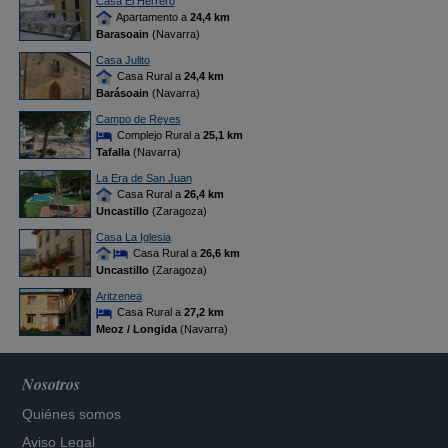
Casa El Herrero
Apartamento a
24,4 km
Barasoain
(Navarra)
Casa Julito
Casa Rural a
24,4 km
Barásoain
(Navarra)
Campo de Reyes
Complejo Rural a
25,1 km
Tafalla
(Navarra)
La Era de San Juan
Casa Rural a
26,4 km
Uncastillo
(Zaragoza)
Casa La Iglesia
Casa Rural a
26,6 km
Uncastillo
(Zaragoza)
Aritzenea
Casa Rural a
27,2 km
Meoz / Longida
(Navarra)
Nosotros
Quiénes somos
Aviso Legal