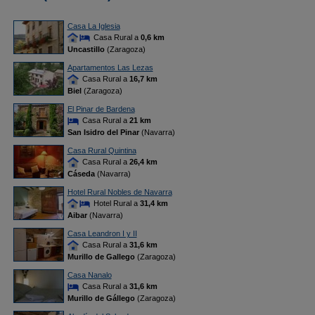
Casa La Iglesia
Casa Rural a
0,6 km
Uncastillo
(Zaragoza)
Apartamentos Las Lezas
Casa Rural a
16,7 km
Biel
(Zaragoza)
El Pinar de Bardena
Casa Rural a
21 km
San Isidro del Pinar
(Navarra)
Casa Rural Quintina
Casa Rural a
26,4 km
Cáseda
(Navarra)
Hotel Rural Nobles de Navarra
Hotel Rural a
31,4 km
Aibar
(Navarra)
Casa Leandron I y II
Casa Rural a
31,6 km
Murillo de Gallego
(Zaragoza)
Casa Nanalo
Casa Rural a
31,6 km
Murillo de Gállego
(Zaragoza)