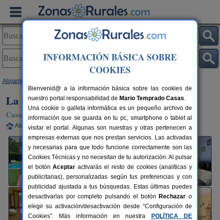
INFORMACIÓN BÁSICA SOBRE
COOKIES
Alojamientos
>
Aragón
>
Zaragoza
>
Uncastillo
> La Era de San Juan
Bienvenid@ a la información básica sobre las cookies de
La Era de San Juan
nuestro portal responsabilidad de
Mario Temprado Casas
.
Una cookie o galleta informática es un pequeño archivo de
Casa Rural en Uncastillo (Zaragoza)
información que se guarda en tu pc, smartphone o tablet al
Alquiler completo
2-12 plazas
107 km de Zaragoza
visitar el portal. Algunas son nuestras y otras pertenecen a
empresas externas que nos prestan servicios. Las activadas
y necesarias para que todo funcione correctamente son las
Cookies Técnicas y no necesitan de tu autorización. Al pulsar
el botón
Aceptar
activarás el resto de cookies (analíticas y
publicitarias), personalizadas según tus preferencias y con
publicidad ajustada a tus búsquedas. Estas últimas puedes
desactivarlas por completo pulsando el botón
Rechazar
o
elegir su activación/desactivación desde “Configuración de
Cookies”. Más información en nuestra
POLÍTICA DE