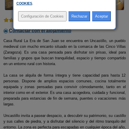
COOKIES
.
1 comentario
Contactar con el alojamiento
Casa Rural La Era de San Juan se encuentra en Uncastillo, un pueblo
medieval con mucho encanto situado en la comarca de las Cinco Villas
(Zaragoza). Es una casa pensada para disfrutar sin prisas, ideal para
familias y grupos que buscan tranquilidad, espacio y tiempo compartido
en un entorno rural con historia.
La casa se alquila de forma íntegra y tiene capacidad para hasta 12
personas. Dispone de amplios espacios comunes, cocina totalmente
equipada y zonas pensadas para convivir cómodamente, tanto en el
interior como en el exterior. Es una casa acogedora, cuidada y funcional,
preparada para estancias de fin de semana, puentes o vacaciones más
largas.
Uncastillo invita a pasear despacio, a descubrir su patrimonio, su castillo
y sus calles de piedra, y a disfrutar del silencio y del ritmo tranquilo del
entorno. La zona es perfecta para escapadas en cualquier época del año,