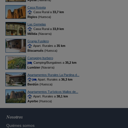
Ayesa
(Navarra)
Casa Roseta
Casa Rural a
33,7 km
Riglos
(Huesca)
Las Gemelas
Casa Rural a
33,9 km
Mélida
(Navarra)
Granja Fusilero
Apart. Rurales a
35 km
Biscarrués
(Huesca)
Camaping Iturbero
Camping/Bungalows a
35,2 km
Lumbier
(Navarra)
Apartamentos Rurales La Pardina d...
Apart. Rurales a
36,3 km
Berdún
(Huesca)
Apartamentos Turísticos Mallos de...
Apart. Rurales a
38,1 km
Ayerbe
(Huesca)
Nosotros
Quiénes somos