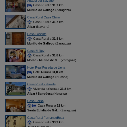
Abadía del Salvador
Casa Rural a
31,7 km
Murillo de Gallego
(Zaragoza)
Casa Rural Casa Chino
Casa Rural a
31,7 km
Aibar
(Navarra)
Casa Loriente
Casa Rural a
31,8 km
Murillo de Gallego
(Zaragoza)
Casa El Rey
Casa Rural a
31,8 km
Morán / Murillo de G
... (Zaragoza)
Hotel Real Posada de Liena
Hotel Rural a
31,8 km
Murillo de Gallego
(Huesca)
Casa Rural Zabaleta
Vivienda turística a
31,8 km
Aibar / Sangüesa
(Navarra)
Casa Felisa
Casa Rural a
32 km
Santa Eulalia de Gál
... (Zaragoza)
Casa Rural FernandoEgea
Casa Rural a
33,2 km