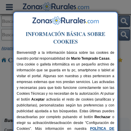
INFORMACIÓN BÁSICA SOBRE
COOKIES
Alojamientos
>
Navarra
> Ansoáin
Bienvenid@ a la información básica sobre las cookies de
Casas Rurales cerca de Ansoáin
nuestro portal responsabilidad de
Mario Temprado Casas
.
Una cookie o galleta informática es un pequeño archivo de
información que se guarda en tu pc, smartphone o tablet al
visitar el portal. Algunas son nuestras y otras pertenecen a
empresas externas que nos prestan servicios. Las activadas
y necesarias para que todo funcione correctamente son las
Cookies Técnicas y no necesitan de tu autorización. Al pulsar
Casa Rural Estankoenea
16+2 pers.
el botón
Aceptar
activarás el resto de cookies (analíticas y
28 €
Landetxea
rs.
desde
publicitarias), personalizadas según tus preferencias y con
 €
Artieda (Navarra)
publicidad ajustada a tus búsquedas. Estas últimas puedes
desactivarlas por completo pulsando el botón
Rechazar
o
Buscar
elegir su activación/desactivación desde “Configuración de
Cookies”. Más información en nuestra
POLÍTICA DE
Comunidades: