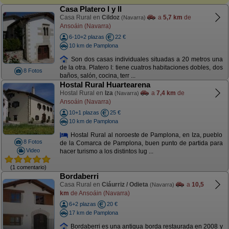
Casa Platero I y II
Casa Rural en
Cildoz
a
5,7 km
de
(Navarra)
Ansoáin (Navarra)
6-10+2 plazas
22 €
10 km de Pamplona
Son dos casas individuales situadas a 20 metros una
de la otra. Platero I: tiene cuatros habitaciones dobles, dos
8 Fotos
baños, salón, cocina, terr ...
Hostal Rural Huartearena
Hostal Rural en
Iza
a
7,4 km
de
(Navarra)
Ansoáin (Navarra)
10+1 plazas
25 €
10 km de Pamplona
Hostal Rural al noroeste de Pamplona, en Iza, pueblo
8 Fotos
de la Comarca de Pamplona, buen punto de partida para
Video
hacer turismo a los distintos lug ...
(1 comentario)
Bordaberri
Casa Rural en
Ciáurriz / Odieta
a
10,5
(Navarra)
km
de Ansoáin (Navarra)
6+2 plazas
20 €
17 km de Pamplona
Bordaberri es una antigua borda restaurada en 2008 y