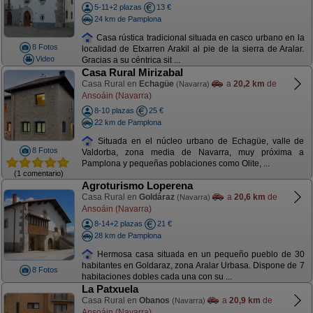
5-11+2 plazas
13 €
24 km de Pamplona
Casa rústica tradicional situada en casco urbano en la
8 Fotos
localidad de Etxarren Arakil al pie de la sierra de Aralar.
Video
Gracias a su céntrica sit ...
Casa Rural Mirizabal
Casa Rural en
Echagüe
a
20,2 km
de
(Navarra)
Ansoáin (Navarra)
8-10 plazas
25 €
22 km de Pamplona
Situada en el núcleo urbano de Echagüe, valle de
8 Fotos
Valdorba, zona media de Navarra, muy próxima a
Pamplona y pequeñas poblaciones como Olite, ...
(1 comentario)
Agroturismo Loperena
Casa Rural en
Goldáraz
a
20,6 km
de
(Navarra)
Ansoáin (Navarra)
8-14+2 plazas
21 €
28 km de Pamplona
Hermosa casa situada en un pequeño pueblo de 30
habitantes en Goldaraz, zona Aralar Urbasa. Dispone de 7
8 Fotos
habitaciones dobles cada una con su ...
La Patxuela
Casa Rural en
Obanos
a
20,9 km
de
(Navarra)
Ansoáin (Navarra)