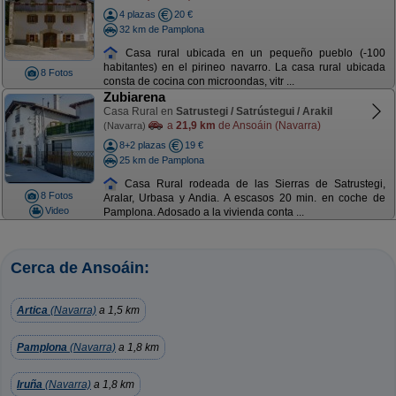
4 plazas
20 €
32 km de Pamplona
Casa rural ubicada en un pequeño pueblo (-100
habitantes) en el pirineo navarro. La casa rural ubicada
8 Fotos
consta de cocina con microondas, vitr ...
Zubiarena
Casa Rural en
Satrustegi / Satrústegui / Arakil
a
21,9 km
de Ansoáin (Navarra)
(Navarra)
8+2 plazas
19 €
25 km de Pamplona
Casa Rural rodeada de las Sierras de Satrustegi,
8 Fotos
Aralar, Urbasa y Andia. A escasos 20 min. en coche de
Video
Pamplona. Adosado a la vivienda conta ...
Cerca de Ansoáin:
Artica
(Navarra)
a 1,5 km
Pamplona
(Navarra)
a 1,8 km
Iruña
(Navarra)
a 1,8 km