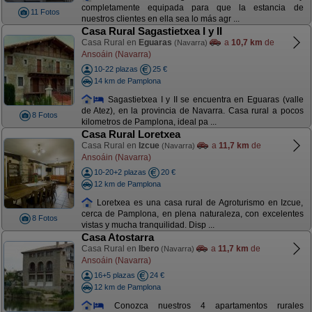
completamente equipada para que la estancia de
11 Fotos
nuestros clientes en ella sea lo más agr ...
Casa Rural Sagastietxea I y II
Casa Rural en
Eguaras
a
10,7 km
de
(Navarra)
Ansoáin (Navarra)
10-22 plazas
25 €
14 km de Pamplona
Sagastietxea I y II se encuentra en Eguaras (valle
de Atez), en la provincia de Navarra. Casa rural a pocos
8 Fotos
kilometros de Pamplona, ideal pa ...
Casa Rural Loretxea
Casa Rural en
Izcue
a
11,7 km
de
(Navarra)
Ansoáin (Navarra)
10-20+2 plazas
20 €
12 km de Pamplona
Loretxea es una casa rural de Agroturismo en Izcue,
cerca de Pamplona, en plena naturaleza, con excelentes
8 Fotos
vistas y mucha tranquilidad. Disp ...
Casa Atostarra
Casa Rural en
Ibero
a
11,7 km
de
(Navarra)
Ansoáin (Navarra)
16+5 plazas
24 €
12 km de Pamplona
Conozca nuestros 4 apartamentos rurales