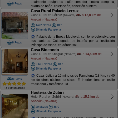
totalmente equipados: salón-comedor, cocina completa,
8 Fotos
cuarto de baño, calefacción, conexión a intern ...
Casa Rural Palacio Lerruz
Casa Rural en
Lérruz
a
12,8 km
de
(Navarra)
Ansoáin (Navarra)
14+2 plazas
18 €
20 km de Pamplona
Palacio de la Epoca Medieval, con torre defensiva con
sus saeteras. Catalogada de interés por la Institución
8 Fotos
Príncipe de Viana, en dónde sal ...
Casa Bideondo
Casa Rural en
Olague
a
14,5 km
de
(Navarra)
Ansoáin (Navarra)
2-6+1 plazas
18 €
20 km de Pamplona
Casa rústica a 15 minutos de Pamplona (18 Km. ) y 40
8 Fotos
km de otros núcleos turísticos. El interior tiene un estilo
tradicional y romántico. Di ...
(3 comentarios)
Hosteria de Zubiri
Hotel Rural en
Zubiri
a
15,2 km
de
(Navarra)
Ansoáin (Navarra)
20 plazas
38 €
20 km de Pamplona