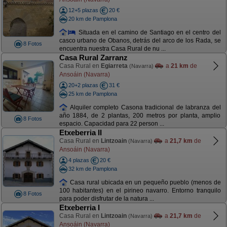
12+5 plazas
20 €
20 km de Pamplona
Situada en el camino de Santiago en el centro del
casco urbano de Obanos, detrás del arco de los Rada, se
8 Fotos
encuentra nuestra Casa Rural de nu ...
Casa Rural Zarranz
Casa Rural en
Egiarreta
a
21 km
de
(Navarra)
Ansoáin (Navarra)
20+2 plazas
31 €
25 km de Pamplona
Alquiler completo Casona tradicional de labranza del
año 1884, de 2 plantas, 200 metros por planta, amplio
8 Fotos
espacio. Capacidad para 22 person ...
Etxeberria II
Casa Rural en
Lintzoain
a
21,7 km
de
(Navarra)
Ansoáin (Navarra)
4 plazas
20 €
32 km de Pamplona
Casa rural ubicada en un pequeño pueblo (menos de
100 habitantes) en el pirineo navarro. Entorno tranquilo
8 Fotos
para poder disfrutar de la natura ...
Etxeberria I
Casa Rural en
Lintzoain
a
21,7 km
de
(Navarra)
Ansoáin (Navarra)