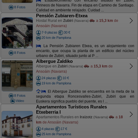
Establecimiento con encanto situado en Zubiri,
Pirineos de Navarra. Fin de etapa en Camino de Santiago.
8 Fotos
Calidad en ambiente relajado. Cuidad ...
Pensión Zubiaren-Etxea
Hostal Rural en
Zubiri
a
15,3 km
de
(Navarra)
Ansoáin (Navarra)
7-9 plazas
30 €
20 km de Pamplona
La Pensión Zubiaren Etxea, es un alojamiento con
encanto, que ocupa la planta de un edificio del núcleo
8 Fotos
urbano de Zubiri, situado junto al P ...
Albergue Zaldiko
Albergue en
Zubiri
a
15,3 km
de
(Navarra)
Ansoáin (Navarra)
24 plazas
10 €
19 km de Pamplona
El Albergue Zaldiko se encuentra en la meta de la
8 Fotos
segunda etapa Roncesvalles-Zubiri, Zubiri que en
Video
Euskera significa pueblo del puente, es l ...
Apartamentos Turísticos Rurales
Etxeberria I
Apartamentos Rurales en
Iraizotz
a
18
(Navarra)
km
de Ansoáin (Navarra)
4 plazas
17 €
25 km de Pamplona