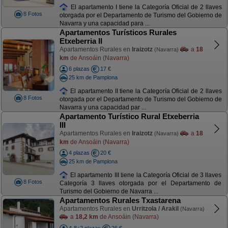
El apartamento I tiene la Categoría Oficial de 2 llaves
8 Fotos
otorgada por el Departamento de Turismo del Gobierno de
Navarra y una capacidad para ...
Apartamentos Turísticos Rurales
Etxeberria II
Apartamentos Rurales en
Iraizotz
a
18
(Navarra)
km
de Ansoáin (Navarra)
6 plazas
17 €
25 km de Pamplona
El apartamento II tiene la Categoría Oficial de 2 llaves
8 Fotos
otorgada por el Departamento de Turismo del Gobierno de
Navarra y una capacidad par ...
Apartamento Turístico Rural Etxeberria
III
Apartamentos Rurales en
Iraizotz
a
18
(Navarra)
km
de Ansoáin (Navarra)
4 plazas
20 €
25 km de Pamplona
El apartamento III tiene la Categoría Oficial de 3 llaves
8 Fotos
Categoría 3 llaves otorgada por el Departamento de
Turismo del Gobierno de Navarra ...
Apartamentos Rurales Txastarena
Apartamentos Rurales en
Urritzola / Arakil
(Navarra)
a
18,2 km
de Ansoáin (Navarra)