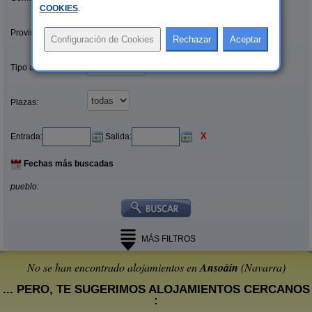
COOKIES
.
Provincias/Islas:
Tipo alquiler:
Plazas:
X
Entrada:
Salida:
Fechas más buscadas
pueblo:
MÁS FILTROS
No se han encontrado alojamientos en
Ansoáin
(Navarra)
... PERO, TE SUGERIMOS ALOJAMIENTOS CERCANOS
: