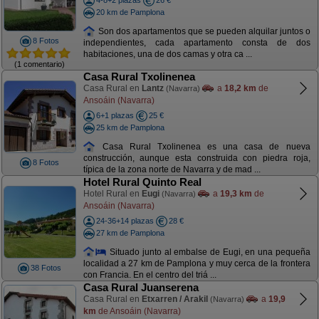
4-8+2 plazas
26 €
20 km de Pamplona
Son dos apartamentos que se pueden alquilar juntos o
8 Fotos
independientes, cada apartamento consta de dos
habitaciones, una de dos camas y otra ca ...
(1 comentario)
Casa Rural Txolinenea
Casa Rural en
Lantz
a
18,2 km
de
(Navarra)
Ansoáin (Navarra)
6+1 plazas
25 €
25 km de Pamplona
Casa Rural Txolinenea es una casa de nueva
construcción, aunque esta construida con piedra roja,
8 Fotos
típica de la zona norte de Navarra y de mad ...
Hotel Rural Quinto Real
Hotel Rural en
Eugi
a
19,3 km
de
(Navarra)
Ansoáin (Navarra)
24-36+14 plazas
28 €
27 km de Pamplona
Situado junto al embalse de Eugi, en una pequeña
localidad a 27 km de Pamplona y muy cerca de la frontera
38 Fotos
con Francia. En el centro del triá ...
Casa Rural Juanserena
Casa Rural en
Etxarren / Arakil
a
19,9
(Navarra)
km
de Ansoáin (Navarra)