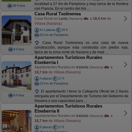
localidad a 27 km de Pamplona y muy cerca de la frontera
38 Fotos
con Francia. En el centro del triá ...
Casa Rural Txolinenea
Casa Rural en
Lantz
a
18,4 km
de
(Navarra)
Villava (Navarra)
6+1 plazas
25 €
25 km de Pamplona
Casa Rural Txolinenea es una casa de nueva
construcción, aunque esta construida con piedra roja,
8 Fotos
típica de la zona norte de Navarra y de mad ...
Apartamentos Turísticos Rurales
Etxeberria I
Apartamentos Rurales en
Iraizotz
a
(Navarra)
18,7 km
de Villava (Navarra)
4 plazas
17 €
25 km de Pamplona
El apartamento I tiene la Categoría Oficial de 2 llaves
8 Fotos
otorgada por el Departamento de Turismo del Gobierno de
Navarra y una capacidad para ...
Apartamentos Turísticos Rurales
Etxeberria II
Apartamentos Rurales en
Iraizotz
a
(Navarra)
18,7 km
de Villava (Navarra)
6 plazas
17 €
25 km de Pamplona