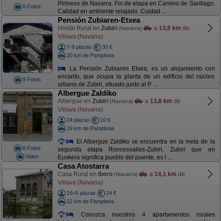
Pirineos de Navarra. Fin de etapa en Camino de Santiago.
8 Fotos
Calidad en ambiente relajado. Cuidad ...
Pensión Zubiaren-Etxea
Hostal Rural en
Zubiri
a
13,8 km
de
(Navarra)
Villava (Navarra)
7-9 plazas
30 €
20 km de Pamplona
La Pensión Zubiaren Etxea, es un alojamiento con
encanto, que ocupa la planta de un edificio del núcleo
8 Fotos
urbano de Zubiri, situado junto al P ...
Albergue Zaldiko
Albergue en
Zubiri
a
13,8 km
de
(Navarra)
Villava (Navarra)
24 plazas
10 €
19 km de Pamplona
El Albergue Zaldiko se encuentra en la meta de la
8 Fotos
segunda etapa Roncesvalles-Zubiri, Zubiri que en
Video
Euskera significa pueblo del puente, es l ...
Casa Atostarra
Casa Rural en
Ibero
a
14,1 km
de
(Navarra)
Villava (Navarra)
16+5 plazas
24 €
12 km de Pamplona
Conozca nuestros 4 apartamentos rurales