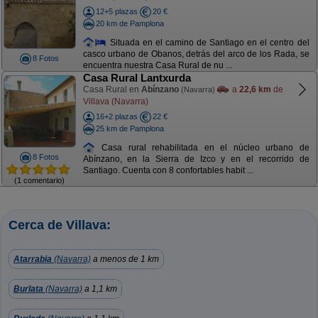
12+5 plazas
20 €
20 km de Pamplona
Situada en el camino de Santiago en el centro del
casco urbano de Obanos, detrás del arco de los Rada, se
8 Fotos
encuentra nuestra Casa Rural de nu ...
Casa Rural Lantxurda
Casa Rural en
Abínzano
a
22,6 km
de
(Navarra)
Villava (Navarra)
16+2 plazas
22 €
25 km de Pamplona
Casa rural rehabilitada en el núcleo urbano de
8 Fotos
Abínzano, en la Sierra de Izco y en el recorrido de
Santiago. Cuenta con 8 confortables habit ...
(1 comentario)
Cerca de Villava:
Atarrabia
(Navarra)
a menos de 1 km
Burlata
(Navarra)
a 1,1 km