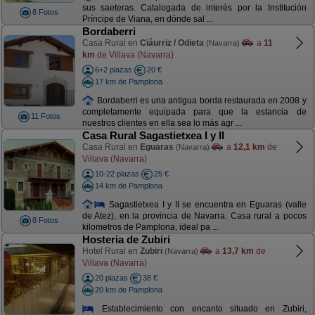
sus saeteras. Catalogada de interés por la Institución
8 Fotos
Príncipe de Viana, en dónde sal ...
Bordaberri
Casa Rural en
Ciáurriz / Odieta
a
11
(Navarra)
km
de Villava (Navarra)
6+2 plazas
20 €
17 km de Pamplona
Bordaberri es una antigua borda restaurada en 2008 y
completamente equipada para que la estancia de
11 Fotos
nuestros clientes en ella sea lo más agr ...
Casa Rural Sagastietxea I y II
Casa Rural en
Eguaras
a
12,1 km
de
(Navarra)
Villava (Navarra)
10-22 plazas
25 €
14 km de Pamplona
Sagastietxea I y II se encuentra en Eguaras (valle
de Atez), en la provincia de Navarra. Casa rural a pocos
8 Fotos
kilometros de Pamplona, ideal pa ...
Hosteria de Zubiri
Hotel Rural en
Zubiri
a
13,7 km
de
(Navarra)
Villava (Navarra)
20 plazas
38 €
20 km de Pamplona
Establecimiento con encanto situado en Zubiri,