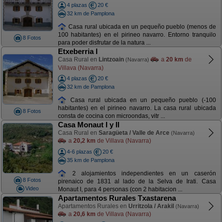
4 plazas
20 €
32 km de Pamplona
Casa rural ubicada en un pequeño pueblo (menos de
100 habitantes) en el pirineo navarro. Entorno tranquilo
8 Fotos
para poder disfrutar de la natura ...
Etxeberria I
Casa Rural en
Lintzoain
a
20 km
de
(Navarra)
Villava (Navarra)
4 plazas
20 €
32 km de Pamplona
Casa rural ubicada en un pequeño pueblo (-100
habitantes) en el pirineo navarro. La casa rural ubicada
8 Fotos
consta de cocina con microondas, vitr ...
Casa Monaut I y II
Casa Rural en
Saragüeta / Valle de Arce
(Navarra)
a
20,2 km
de Villava (Navarra)
4-6 plazas
20 €
35 km de Pamplona
2 alojamientos independientes en un caserón
8 Fotos
pirenaico de 1831 al lado de la Selva de Irati. Casa
Video
Monaut I, para 4 personas (con 2 habitacion ...
Apartamentos Rurales Txastarena
Apartamentos Rurales en
Urritzola / Arakil
(Navarra)
a
20,6 km
de Villava (Navarra)