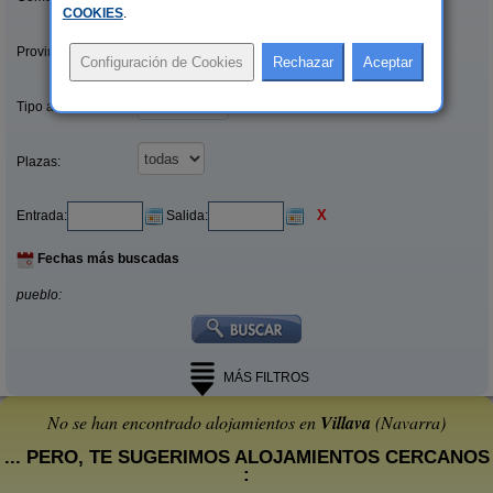
COOKIES
.
Provincias/Islas:
Tipo alquiler:
Plazas:
X
Entrada:
Salida:
Fechas más buscadas
pueblo:
MÁS FILTROS
No se han encontrado alojamientos en
Villava
(Navarra)
... PERO, TE SUGERIMOS ALOJAMIENTOS CERCANOS
: