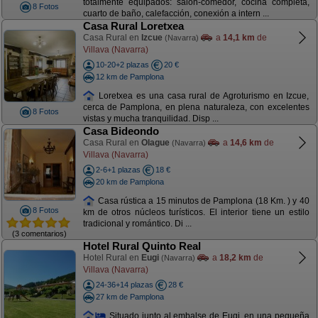
totalmente equipados: salón-comedor, cocina completa,
8 Fotos
cuarto de baño, calefacción, conexión a intern ...
Casa Rural Loretxea
Casa Rural en
Izcue
a
14,1 km
de
(Navarra)
Villava (Navarra)
10-20+2 plazas
20 €
12 km de Pamplona
Loretxea es una casa rural de Agroturismo en Izcue,
cerca de Pamplona, en plena naturaleza, con excelentes
8 Fotos
vistas y mucha tranquilidad. Disp ...
Casa Bideondo
Casa Rural en
Olague
a
14,6 km
de
(Navarra)
Villava (Navarra)
2-6+1 plazas
18 €
20 km de Pamplona
Casa rústica a 15 minutos de Pamplona (18 Km. ) y 40
8 Fotos
km de otros núcleos turísticos. El interior tiene un estilo
tradicional y romántico. Di ...
(3 comentarios)
Hotel Rural Quinto Real
Hotel Rural en
Eugi
a
18,2 km
de
(Navarra)
Villava (Navarra)
24-36+14 plazas
28 €
27 km de Pamplona
Situado junto al embalse de Eugi, en una pequeña