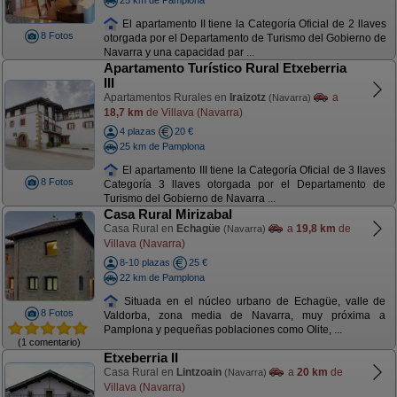
El apartamento II tiene la Categoría Oficial de 2 llaves
8 Fotos
otorgada por el Departamento de Turismo del Gobierno de
Navarra y una capacidad par ...
Apartamento Turístico Rural Etxeberria
III
Apartamentos Rurales en
Iraizotz
a
(Navarra)
18,7 km
de Villava (Navarra)
4 plazas
20 €
25 km de Pamplona
El apartamento III tiene la Categoría Oficial de 3 llaves
8 Fotos
Categoría 3 llaves otorgada por el Departamento de
Turismo del Gobierno de Navarra ...
Casa Rural Mirizabal
Casa Rural en
Echagüe
a
19,8 km
de
(Navarra)
Villava (Navarra)
8-10 plazas
25 €
22 km de Pamplona
Situada en el núcleo urbano de Echagüe, valle de
8 Fotos
Valdorba, zona media de Navarra, muy próxima a
Pamplona y pequeñas poblaciones como Olite, ...
(1 comentario)
Etxeberria II
Casa Rural en
Lintzoain
a
20 km
de
(Navarra)
Villava (Navarra)