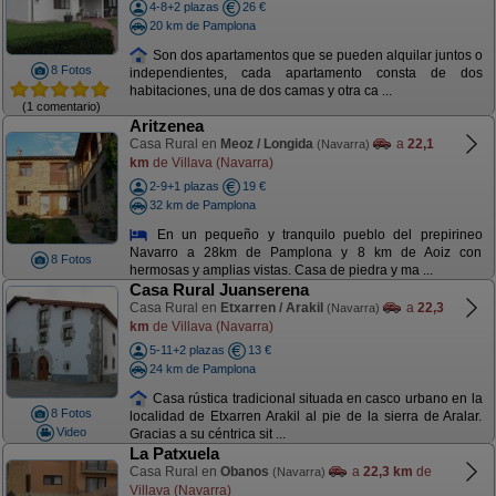
4-8+2 plazas
26 €
20 km de Pamplona
Son dos apartamentos que se pueden alquilar juntos o
8 Fotos
independientes, cada apartamento consta de dos
habitaciones, una de dos camas y otra ca ...
(1 comentario)
Aritzenea
Casa Rural en
Meoz / Longida
a
22,1
(Navarra)
km
de Villava (Navarra)
2-9+1 plazas
19 €
32 km de Pamplona
En un pequeño y tranquilo pueblo del prepirineo
Navarro a 28km de Pamplona y 8 km de Aoiz con
8 Fotos
hermosas y amplias vistas. Casa de piedra y ma ...
Casa Rural Juanserena
Casa Rural en
Etxarren / Arakil
a
22,3
(Navarra)
km
de Villava (Navarra)
5-11+2 plazas
13 €
24 km de Pamplona
Casa rústica tradicional situada en casco urbano en la
8 Fotos
localidad de Etxarren Arakil al pie de la sierra de Aralar.
Video
Gracias a su céntrica sit ...
La Patxuela
Casa Rural en
Obanos
a
22,3 km
de
(Navarra)
Villava (Navarra)