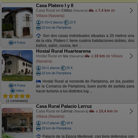
Casa Platero I y II
Casa Rural en
Cildoz
a
7,4 km
de
(Navarra)
Villava (Navarra)
6-10+2 plazas
22 €
10 km de Pamplona
Son dos casas individuales situadas a 20 metros una
de la otra. Platero I: tiene cuatros habitaciones dobles, dos
8 Fotos
baños, salón, cocina, terr ...
Hostal Rural Huartearena
Hostal Rural en
Iza
a
10 km
de Villava
(Navarra)
(Navarra)
10+1 plazas
25 €
10 km de Pamplona
Hostal Rural al noroeste de Pamplona, en Iza, pueblo
8 Fotos
de la Comarca de Pamplona, buen punto de partida para
Video
hacer turismo a los distintos lug ...
(1 comentario)
Casa Rural Palacio Lerruz
Casa Rural en
Lérruz
a
10,4 km
de
(Navarra)
Villava (Navarra)
14+2 plazas
18 €
20 km de Pamplona
Palacio de la Epoca Medieval, con torre defensiva con