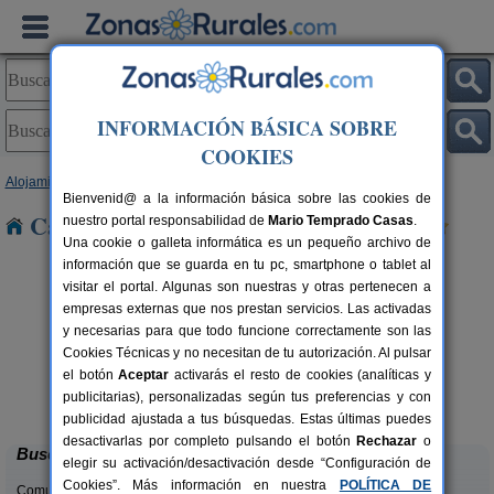
INFORMACIÓN BÁSICA SOBRE
COOKIES
Alojamientos
>
Navarra
> Villava
Bienvenid@ a la información básica sobre las cookies de
Casas Rurales cerca de Villava
nuestro portal responsabilidad de
Mario Temprado Casas
.
Una cookie o galleta informática es un pequeño archivo de
información que se guarda en tu pc, smartphone o tablet al
visitar el portal. Algunas son nuestras y otras pertenecen a
empresas externas que nos prestan servicios. Las activadas
y necesarias para que todo funcione correctamente son las
Cookies Técnicas y no necesitan de tu autorización. Al pulsar
el botón
Aceptar
activarás el resto de cookies (analíticas y
Casa Rural Casa Chino
rs.
2-10+2 pers.
publicitarias), personalizadas según tus preferencias y con
 €
25 €
Aibar (Navarra)
desde
publicidad ajustada a tus búsquedas. Estas últimas puedes
desactivarlas por completo pulsando el botón
Rechazar
o
Buscar
elegir su activación/desactivación desde “Configuración de
Cookies”. Más información en nuestra
POLÍTICA DE
Comunidades: