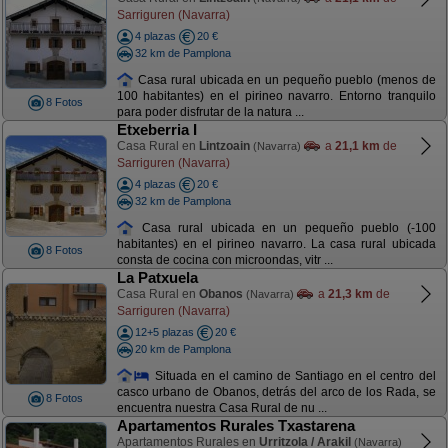
Sarriguren (Navarra)
4 plazas
20 €
32 km de Pamplona
Casa rural ubicada en un pequeño pueblo (menos de
100 habitantes) en el pirineo navarro. Entorno tranquilo
8 Fotos
para poder disfrutar de la natura ...
Etxeberria I
Casa Rural en
Lintzoain
a
21,1 km
de
(Navarra)
Sarriguren (Navarra)
4 plazas
20 €
32 km de Pamplona
Casa rural ubicada en un pequeño pueblo (-100
habitantes) en el pirineo navarro. La casa rural ubicada
8 Fotos
consta de cocina con microondas, vitr ...
La Patxuela
Casa Rural en
Obanos
a
21,3 km
de
(Navarra)
Sarriguren (Navarra)
12+5 plazas
20 €
20 km de Pamplona
Situada en el camino de Santiago en el centro del
casco urbano de Obanos, detrás del arco de los Rada, se
8 Fotos
encuentra nuestra Casa Rural de nu ...
Apartamentos Rurales Txastarena
Apartamentos Rurales en
Urritzola / Arakil
(Navarra)