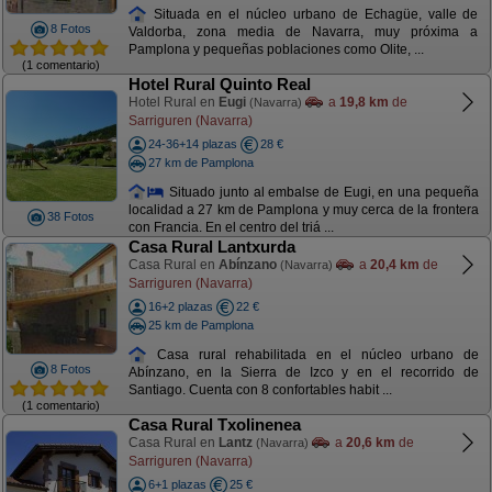
Situada en el núcleo urbano de Echagüe, valle de
8 Fotos
Valdorba, zona media de Navarra, muy próxima a
Pamplona y pequeñas poblaciones como Olite, ...
(1 comentario)
Hotel Rural Quinto Real
Hotel Rural en
Eugi
a
19,8 km
de
(Navarra)
Sarriguren (Navarra)
24-36+14 plazas
28 €
27 km de Pamplona
Situado junto al embalse de Eugi, en una pequeña
localidad a 27 km de Pamplona y muy cerca de la frontera
38 Fotos
con Francia. En el centro del triá ...
Casa Rural Lantxurda
Casa Rural en
Abínzano
a
20,4 km
de
(Navarra)
Sarriguren (Navarra)
16+2 plazas
22 €
25 km de Pamplona
Casa rural rehabilitada en el núcleo urbano de
8 Fotos
Abínzano, en la Sierra de Izco y en el recorrido de
Santiago. Cuenta con 8 confortables habit ...
(1 comentario)
Casa Rural Txolinenea
Casa Rural en
Lantz
a
20,6 km
de
(Navarra)
Sarriguren (Navarra)
6+1 plazas
25 €