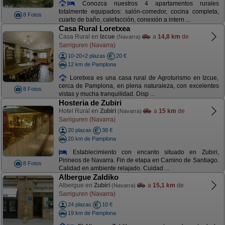
Conozca nuestros 4 apartamentos rurales
totalmente equipados: salón-comedor, cocina completa,
8 Fotos
cuarto de baño, calefacción, conexión a intern ...
Casa Rural Loretxea
Casa Rural en
Izcue
a
14,8 km
de
(Navarra)
Sarriguren (Navarra)
10-20+2 plazas
20 €
12 km de Pamplona
Loretxea es una casa rural de Agroturismo en Izcue,
cerca de Pamplona, en plena naturaleza, con excelentes
8 Fotos
vistas y mucha tranquilidad. Disp ...
Hosteria de Zubiri
Hotel Rural en
Zubiri
a
15 km
de
(Navarra)
Sarriguren (Navarra)
20 plazas
38 €
20 km de Pamplona
Establecimiento con encanto situado en Zubiri,
Pirineos de Navarra. Fin de etapa en Camino de Santiago.
8 Fotos
Calidad en ambiente relajado. Cuidad ...
Albergue Zaldiko
Albergue en
Zubiri
a
15,1 km
de
(Navarra)
Sarriguren (Navarra)
24 plazas
10 €
19 km de Pamplona