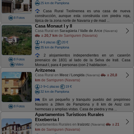
25 km de Pamplona
Casa Rural Txolinenea es una casa de nueva
construcción, aunque esta construida con piedra roja,
8 Fotos
típica de la zona norte de Navarra y de mad ...
Casa Monaut I y II
Casa Rural en
Saragüeta / Valle de Arce
(Navarra)
a
20,7 km
de Sarriguren (Navarra)
4-6 plazas
20 €
35 km de Pamplona
2 alojamientos independientes en un caserón
8 Fotos
pirenaico de 1831 al lado de la Selva de Irati. Casa
Video
Monaut I, para 4 personas (con 2 habitacion ...
Aritzenea
Casa Rural en
Meoz / Longida
a
20,8
(Navarra)
km
de Sarriguren (Navarra)
2-9+1 plazas
19 €
32 km de Pamplona
En un pequeño y tranquilo pueblo del prepirineo
Navarro a 28km de Pamplona y 8 km de Aoiz con
8 Fotos
hermosas y amplias vistas. Casa de piedra y ma ...
Apartamentos Turísticos Rurales
Etxeberria I
Apartamentos Rurales en
Iraizotz
a
21
(Navarra)
km
de Sarriguren (Navarra)