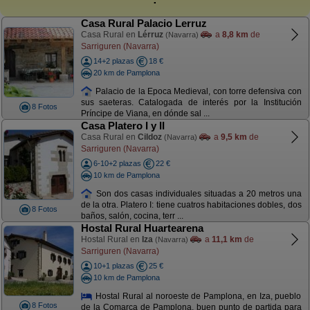
Casa Rural Palacio Lerruz
Casa Rural en
Lérruz
a
8,8 km
de
(Navarra)
Sarriguren (Navarra)
14+2 plazas
18 €
20 km de Pamplona
Palacio de la Epoca Medieval, con torre defensiva con
sus saeteras. Catalogada de interés por la Institución
8 Fotos
Príncipe de Viana, en dónde sal ...
Casa Platero I y II
Casa Rural en
Cildoz
a
9,5 km
de
(Navarra)
Sarriguren (Navarra)
6-10+2 plazas
22 €
10 km de Pamplona
Son dos casas individuales situadas a 20 metros una
de la otra. Platero I: tiene cuatros habitaciones dobles, dos
8 Fotos
baños, salón, cocina, terr ...
Hostal Rural Huartearena
Hostal Rural en
Iza
a
11,1 km
de
(Navarra)
Sarriguren (Navarra)
10+1 plazas
25 €
10 km de Pamplona
Hostal Rural al noroeste de Pamplona, en Iza, pueblo
8 Fotos
de la Comarca de Pamplona, buen punto de partida para