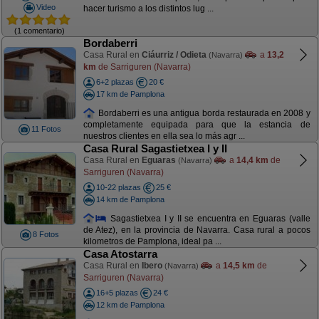
Video
hacer turismo a los distintos lug ...
(1 comentario)
Bordaberri
Casa Rural en
Ciáurriz / Odieta
a
13,2
(Navarra)
km
de Sarriguren (Navarra)
6+2 plazas
20 €
17 km de Pamplona
Bordaberri es una antigua borda restaurada en 2008 y
completamente equipada para que la estancia de
11 Fotos
nuestros clientes en ella sea lo más agr ...
Casa Rural Sagastietxea I y II
Casa Rural en
Eguaras
a
14,4 km
de
(Navarra)
Sarriguren (Navarra)
10-22 plazas
25 €
14 km de Pamplona
Sagastietxea I y II se encuentra en Eguaras (valle
de Atez), en la provincia de Navarra. Casa rural a pocos
8 Fotos
kilometros de Pamplona, ideal pa ...
Casa Atostarra
Casa Rural en
Ibero
a
14,5 km
de
(Navarra)
Sarriguren (Navarra)
16+5 plazas
24 €
12 km de Pamplona