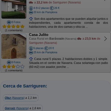
a
22,2 km
de Sarriguren (Navarra)
4-8+2 plazas
26 €
20 km de Pamplona
Son dos apartamentos que se pueden alquilar juntos o
8 Fotos
independientes, cada apartamento consta de dos
habitaciones, una de dos camas y otra ca ...
(1 comentario)
Casa Julito
Casa Rural en
Barásoain
a
23,5 km
de
(Navarra)
Sarriguren (Navarra)
5 plazas
20 €
25 km de Pamplona
Casa rural 5 plazas. 2 habitaciones dobles y 1 simple.
8 Fotos
Situada en el centro de Navarra. Casa solariega con patio
(60 m2) con asador, porche ...
(1 comentario)
Cerca de Sarriguren:
Olaz
(Navarra)
a 1,1 km
Gorraiz
(Navarra)
a 1,6 km