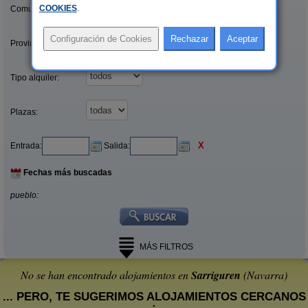
COOKIES
.
Comunidades:
Provincias/Islas:
Tipo alquiler:
Plazas:
X
Entrada:
Salida:
Fechas más buscadas
pueblo:
MÁS FILTROS
No se han encontrado alojamientos en
Sarriguren
(Navarra)
... PERO, TE SUGERIMOS ALOJAMIENTOS CERCANOS
: