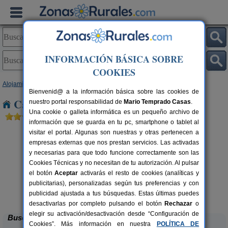
INFORMACIÓN BÁSICA SOBRE
COOKIES
Alojamientos
>
Navarra
> Sarriguren
Bienvenid@ a la información básica sobre las cookies de
Casas Rurales cerca de Sarriguren
nuestro portal responsabilidad de
Mario Temprado Casas
.
Una cookie o galleta informática es un pequeño archivo de
información que se guarda en tu pc, smartphone o tablet al
visitar el portal. Algunas son nuestras y otras pertenecen a
empresas externas que nos prestan servicios. Las activadas
y necesarias para que todo funcione correctamente son las
Cookies Técnicas y no necesitan de tu autorización. Al pulsar
el botón
Aceptar
activarás el resto de cookies (analíticas y
publicitarias), personalizadas según tus preferencias y con
Hotel Rural Quinto Real
rs.
24-36+14 pers.
 €
28 €
publicidad ajustada a tus búsquedas. Estas últimas puedes
Eugi (Navarra)
desde
desactivarlas por completo pulsando el botón
Rechazar
o
elegir su activación/desactivación desde “Configuración de
Buscar
Cookies”. Más información en nuestra
POLÍTICA DE