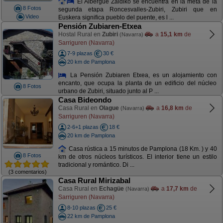
El Albergue Zaldiko se encuentra en la meta de la
8 Fotos
segunda etapa Roncesvalles-Zubiri, Zubiri que en
Video
Euskera significa pueblo del puente, es l ...
Pensión Zubiaren-Etxea
Hostal Rural en
Zubiri
a
15,1 km
de
(Navarra)
Sarriguren (Navarra)
7-9 plazas
30 €
20 km de Pamplona
La Pensión Zubiaren Etxea, es un alojamiento con
encanto, que ocupa la planta de un edificio del núcleo
8 Fotos
urbano de Zubiri, situado junto al P ...
Casa Bideondo
Casa Rural en
Olague
a
16,8 km
de
(Navarra)
Sarriguren (Navarra)
2-6+1 plazas
18 €
20 km de Pamplona
Casa rústica a 15 minutos de Pamplona (18 Km. ) y 40
8 Fotos
km de otros núcleos turísticos. El interior tiene un estilo
tradicional y romántico. Di ...
(3 comentarios)
Casa Rural Mirizabal
Casa Rural en
Echagüe
a
17,7 km
de
(Navarra)
Sarriguren (Navarra)
8-10 plazas
25 €
22 km de Pamplona