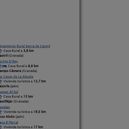
lojamiento Rural Sierra de Castril
Casa Rural a
3,6 km
astril
(Granada)
ortijo El Rey
Casa Rural a
9,8 km
ampo Cámara
(Granada)
as Casas de La Abuela
Vivienda turística a
12,7 km
azorla
(Jaén)
uevas Al Sol
Casa Rural a
15 km
astilléjar
(Granada)
agalan
Vivienda turística a
16,5 km
ozo Alcón
(Jaén)
asa El Parral
Vivienda turística a
17 km