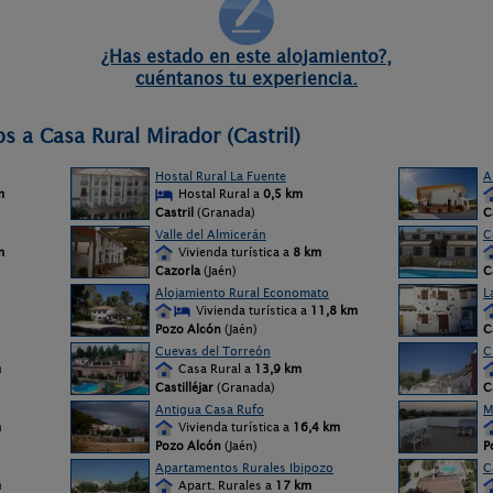
¿Has estado en este alojamiento?,
cuéntanos tu experiencia.
s a Casa Rural Mirador (Castril)
Hostal Rural La Fuente
A
m
Hostal Rural a
0,5 km
Castril
(Granada)
C
Valle del Almicerán
C
m
Vivienda turística a
8 km
Cazorla
(Jaén)
C
Alojamiento Rural Economato
L
Vivienda turística a
11,8 km
Pozo Alcón
(Jaén)
C
Cuevas del Torreón
C
m
Casa Rural a
13,9 km
Castilléjar
(Granada)
C
Antigua Casa Rufo
M
m
Vivienda turística a
16,4 km
Pozo Alcón
(Jaén)
P
Apartamentos Rurales Ibipozo
C
m
Apart. Rurales a
17 km