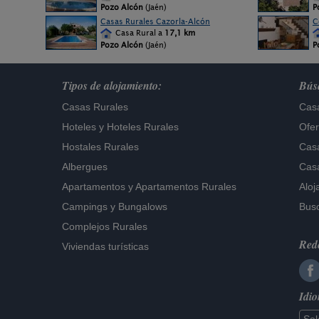
Pozo Alcón
(Jaén)
P
Casas Rurales Cazorla-Alcón
C
Casa Rural a
17,1 km
Pozo Alcón
(Jaén)
P
Tipos de alojamiento:
Búsq
Casas Rurales
Casa
Hoteles
y
Hoteles Rurales
Ofer
Hostales Rurales
Casa
Albergues
Casa
Apartamentos
y
Apartamentos Rurales
Aloj
Campings y Bungalows
Busc
Complejos Rurales
Rede
Viviendas turísticas
Idi