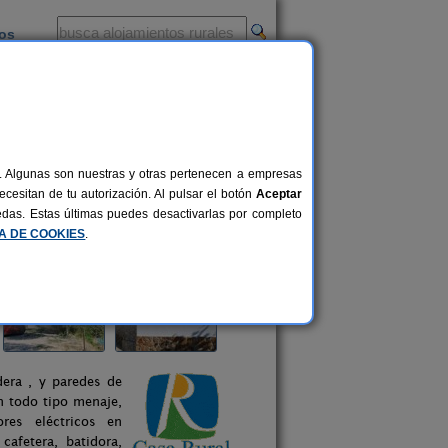
ios
-
al. Algunas son nuestras y otras pertenecen a empresas
cesitan de tu autorización. Al pulsar el botón
Aceptar
uedas. Estas últimas puedes desactivarlas por completo
CA DE COOKIES
.
era , y paredes de
n todo tipo menaje,
res eléctricos en
cafetera, batidora,