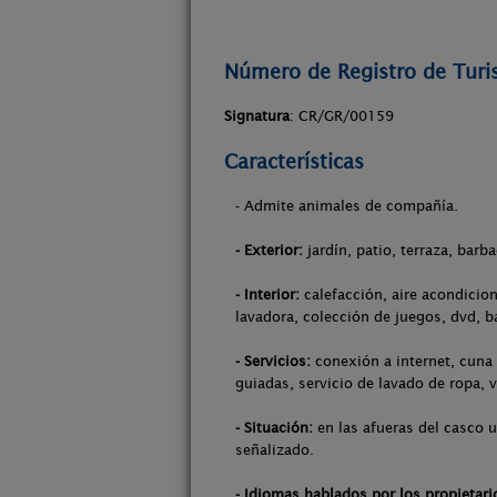
Número de Registro de Tur
Signatura
: CR/GR/00159
Características
- Admite animales de compañía.
- Exterior:
jardín, patio, terraza, barb
- Interior:
calefacción, aire acondicio
lavadora, colección de juegos, dvd, b
- Servicios:
conexión a internet, cuna 
guiadas, servicio de lavado de ropa, 
- Situación:
en las afueras del casco u
señalizado.
- Idiomas hablados por los propietari