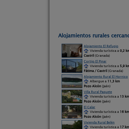
Alojamientos rurales cercano
Alojamiento El Refugio
Vivienda turística a
0,2 k
Castril
(Granada)
Cortijo El Pinar
Vivienda turística a
5,9 k
Fátima / Castril
(Granada)
Alojamiento Rural El Hornico
Albergue a
11,3 km
Pozo Alcón
(Jaén)
Villa Rural Paquete
Vivienda turística a
13 k
Pozo Alcón
(Jaén)
El Calar
Vivienda turística a
16 k
Pozo Alcón
(Jaén)
Vivienda Rural Belén
Vivienda turística a
17 k