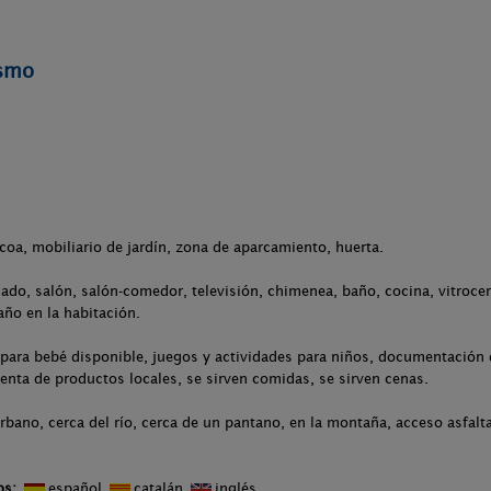
ismo
acoa, mobiliario de jardín, zona de aparcamiento, huerta.
nado, salón, salón-comedor, televisión, chimenea, baño, cocina, vitroc
año en la habitación.
para bebé disponible, juegos y actividades para niños, documentación d
venta de productos locales, se sirven comidas, se sirven cenas.
rbano, cerca del río, cerca de un pantano, en la montaña, acceso asfalt
os:
español
catalán
inglés