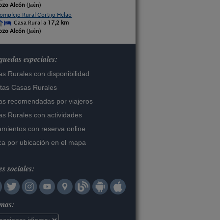
ozo Alcón
(Jaén)
omplejo Rural Cortijo Helao
Casa Rural a
17,2 km
ozo Alcón
(Jaén)
uedas especiales:
s Rurales con disponibilidad
tas Casas Rurales
s recomendadas por viajeros
s Rurales con actividades
amientos con reserva online
a por ubicación en el mapa
s sociales:
omas: