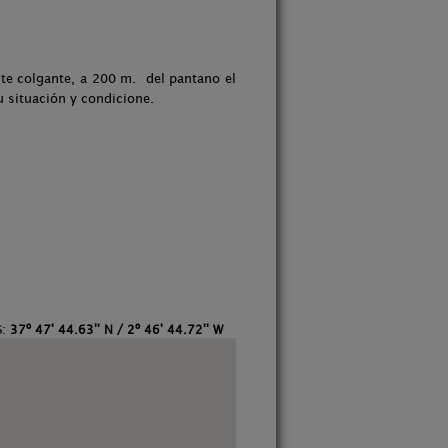
nte colgante, a 200 m. del pantano el
su situación y condicione.
S:
37º 47' 44.63'' N / 2º 46' 44.72'' W