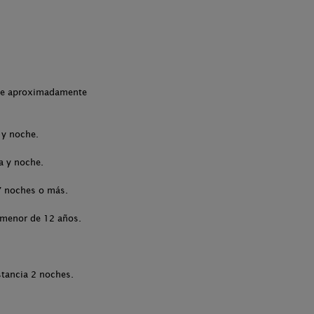
che aproximadamente
 y noche.
a y noche.
7 noches o más.
 menor de 12 años.
stancia 2 noches.
.