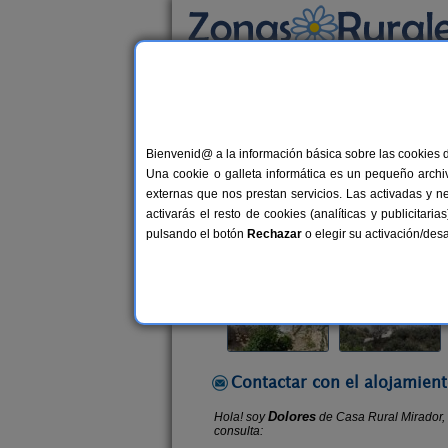
Busca por alojamiento
Alojamientos
>
Andalucía
>
Granada
>
Castr
Bienvenid@ a la información básica sobre las cookies 
Casa Rural Mirador
Una cookie o galleta informática es un pequeño archiv
Casa Rural en Castril (Granada)
externas que nos prestan servicios. Las activadas y n
activarás el resto de cookies (analíticas y publicita
Alquiler completo y por habitacio
pulsando el botón
Rechazar
o elegir su activación/de
Contactar con el alojamient