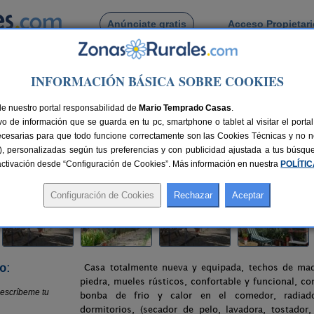
Anúnciate gratis
Acceso Propietar
Busca por pueblo
INFORMACIÓN BÁSICA SOBRE COOKIES
il
> Casa Rural Mirador
de nuestro portal responsabilidad de
Mario Temprado Casas
.
o de información que se guarda en tu pc, smartphone o tablet al visitar el port
ecesarias para que todo funcione correctamente son las Cookies Técnicas y no ne
rias), personalizadas según tus preferencias y con publicidad ajustada a tus búsq
nes
2-7+1 plazas
135 km de Granada
Compartir:
sactivación desde “Configuración de Cookies”. Más información en nuestra
POLÍTI
o:
Casa totalmente nueva y equipada, techos de mad
piedra, mueles rústicos, confortable y funcional, co
bonba de frio y calor en el comedor, radiado
dormitorios, (secador de pelo, lavadora, tostador, 