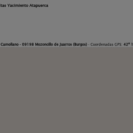
itas Yacimiento Atapuerca
 Camollano - 09198 Mozoncillo de Juarros (Burgos)
- Coordenadas GPS:
42º 1