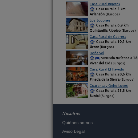
Casa Rural Bigotes
Casa Rural a
5 km
Arlanzón
(Burgos)
Los Bodones
Casa Rural a
6,9 km
Quintanilla Riopico
(Burgos)
Casa Rural de Cabrera
Casa Rural a
10,1 km
Urrez
(Burgos)
Doña Sol
Vivienda turística a
18
Vivar del Cid
(Burgos)
Casa Rural El Hayedo
Casa Rural a
20,6 km
Pineda de la Sierra
(Burgos)
Cuarenta y Ocho Luces
Casa Rural a
25,3 km
Buniel
(Burgos)
Nosotros
Quiénes somos
Aviso Legal