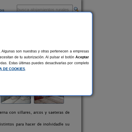
ios
-
al. Algunas son nuestras y otras pertenecen a empresas
cesitan de tu autorización. Al pulsar el botón
Aceptar
uedas. Estas últimas puedes desactivarlas por completo
CA DE COOKIES
.
rna con sillares, arcos y saeteras de
istintos para hacer de inolvidadle su