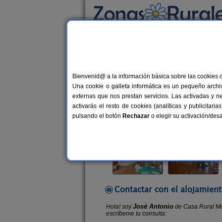
Busca por alojamiento
Alojamientos
>
Castilla y León
>
Burgos
>
Mo
Bienvenid@ a la información básica sobre las cookies 
Casa Rural Montealegre
Una cookie o galleta informática es un pequeño archiv
Casa Rural en Mozoncillo de Juarr
externas que nos prestan servicios. Las activadas y n
activarás el resto de cookies (analíticas y publicita
Alquiler completo y por habitacio
pulsando el botón
Rechazar
o elegir su activación/de
Contactar con el alojamient