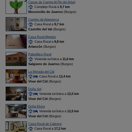
Casas de Campo Al Pie del Árbol
Complejo Rural a
9,7 km
Mozoncillo de Juarros
(Burgos)
Camino de Atapuerca
Casa Rural a
9,7 km
Castrillo del Val
(Burgos)
Casa Rural Bigotes
Casa Rural a
9,8 km
Arlanzón
(Burgos)
Paleolítico Rural
Vivienda turística a
11,6 km
Salgüero de Juarros
(Burgos)
La Morada del Cid
Casa Rural a
12,4 km
Vivar del Cid
(Burgos)
Doña Sol
Vivienda turística a
12,5 km
Vivar del Cid
(Burgos)
Doña Elvira
Vivienda turística a
12,5 km
Vivar del Cid
(Burgos)
Casa Rural de Cabrera
Casa Rural a
17,2 km