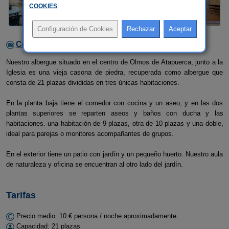
COOKIES
.
Contactar con el alojamiento
Nuestro albergue situado en el centro de Olmos de Atapuerca, junto a la
Iglesia es una vieja casona de piedra, recuperada como albergue que
consta de 21 plazas divididas en tres únicas habitaciones.
En la planta baja tiene el comedor con cocina y un aseo, y en las dos
plantas superiores se reparten aseos y baños con ducha y las
habitaciones. una habitación de 9 plazas, otra de 10 plazas y una doble,
ideal para parejas o monitores acompañantes de grupos.
En el exterior tiene un patio con jardín y un pequeño huerto. Nuestro aula
de naturaleza y oficina se encuentran al otro lado del jardín.
Tarifas
Precio medio: 10 € persona / noche aproximadamente
Capacidad: 21 plazas