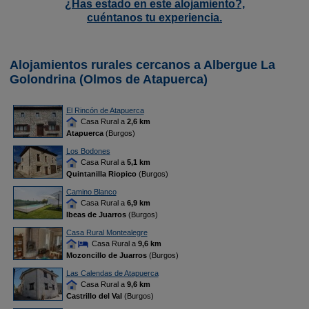
¿Has estado en este alojamiento?,
cuéntanos tu experiencia.
Alojamientos rurales cercanos a Albergue La
Golondrina (Olmos de Atapuerca)
El Rincón de Atapuerca
Casa Rural a
2,6 km
Atapuerca
(Burgos)
Los Bodones
Casa Rural a
5,1 km
Quintanilla Riopico
(Burgos)
Camino Blanco
Casa Rural a
6,9 km
Ibeas de Juarros
(Burgos)
Casa Rural Montealegre
Casa Rural a
9,6 km
Mozoncillo de Juarros
(Burgos)
Las Calendas de Atapuerca
Casa Rural a
9,6 km
Castrillo del Val
(Burgos)