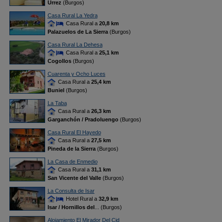
Urrez
(Burgos)
Casa Rural La Yedra
Casa Rural a
20,8 km
Palazuelos de La Sierra
(Burgos)
Casa Rural La Dehesa
Casa Rural a
25,1 km
Cogollos
(Burgos)
Cuarenta y Ocho Luces
Casa Rural a
25,4 km
Buniel
(Burgos)
La Taba
Casa Rural a
26,3 km
Garganchón / Pradoluengo
(Burgos)
Casa Rural El Hayedo
Casa Rural a
27,5 km
Pineda de la Sierra
(Burgos)
La Casa de Enmedio
Casa Rural a
31,1 km
San Vicente del Valle
(Burgos)
La Consulta de Isar
Hotel Rural a
32,9 km
Isar / Hornillos del
... (Burgos)
Alojamiento El Mirador Del Cid