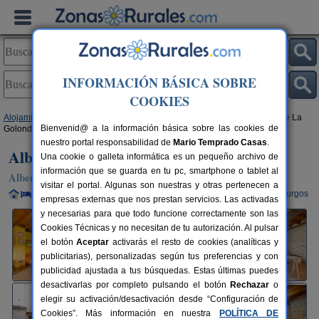
INFORMACIÓN BÁSICA SOBRE
COOKIES
Alojamientos
>
Castilla y León
>
Burgos
>
Olmos de Atapuerca
> Albergue La
Bienvenid@ a la información básica sobre las cookies de
Golondrina
nuestro portal responsabilidad de
Mario Temprado Casas
.
Albergue La Golondrina
Una cookie o galleta informática es un pequeño archivo de
información que se guarda en tu pc, smartphone o tablet al
Albergue en Olmos de Atapuerca (Burgos)
visitar el portal. Algunas son nuestras y otras pertenecen a
Alquiler completo y por habitaciones
21 plazas
15 km de Burgos
empresas externas que nos prestan servicios. Las activadas
y necesarias para que todo funcione correctamente son las
Cookies Técnicas y no necesitan de tu autorización. Al pulsar
el botón
Aceptar
activarás el resto de cookies (analíticas y
publicitarias), personalizadas según tus preferencias y con
publicidad ajustada a tus búsquedas. Estas últimas puedes
desactivarlas por completo pulsando el botón
Rechazar
o
elegir su activación/desactivación desde “Configuración de
Cookies”. Más información en nuestra
POLÍTICA DE