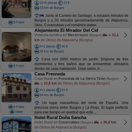
10+5 plazas
23 €
23 km de Burgos
Junto al Camino de Santiago, a escasos minutos de
Burgos y a 30 minutos aproximadamente de Atapuerca,
8 Fotos
Silos, Covarrubias y el románico palen ...
Alojamiento El Mirador Del Cid
Vivienda turística en
Mecerreyes
a
33,1
(Burgos)
km
de Olmos de Atapuerca (Burgos)
9+2 plazas
40 €
34 km de Burgos
Casa con 3000 metros de jardín. Dispone de tres
dormitorios y tres baños que se encuentran ubicados
8 Fotos
dentro de cada habitación. Gran salón, h ...
Casa Fresneda
Casa Rural en
Fresneda de La Sierra Tirón
(Burgos)
a
33,8 km
de Olmos de Atapuerca (Burgos)
4+1 plazas
31 €
54 km de Burgos
Un lugar maravilloso del norte de España. Una
8 Fotos
preciosa sierra entre Burgos y La Rioja. El lugar perfecto
Video
para ese tiempo en quietud que está ...
Hotel Rural Doña Sancha
Hotel Rural en
Covarrubias
a
36,8 km
(Burgos)
de Olmos de Atapuerca (Burgos)