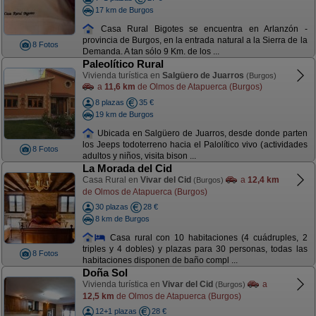
17 km de Burgos
Casa Rural Bigotes se encuentra en Arlanzón -
provincia de Burgos, en la entrada natural a la Sierra de la
8 Fotos
Demanda. A tan sólo 9 Km. de los ...
Paleolítico Rural
Vivienda turística en
Salgüero de Juarros
(Burgos)
a
11,6 km
de Olmos de Atapuerca (Burgos)
8 plazas
35 €
19 km de Burgos
Ubicada en Salgüero de Juarros, desde donde parten
los Jeeps todoterreno hacia el Palolítico vivo (actividades
8 Fotos
adultos y niños, visita bison ...
La Morada del Cid
Casa Rural en
Vivar del Cid
a
12,4 km
(Burgos)
de Olmos de Atapuerca (Burgos)
30 plazas
28 €
8 km de Burgos
Casa rural con 10 habitaciones (4 cuádruples, 2
triples y 4 dobles) y plazas para 30 personas, todas las
8 Fotos
habitaciones disponen de baño compl ...
Doña Sol
Vivienda turística en
Vivar del Cid
a
(Burgos)
12,5 km
de Olmos de Atapuerca (Burgos)
12+1 plazas
28 €