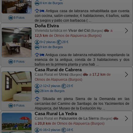
8 km de Burgos
Antigua casa de labranza rehabilitada que cuenta
con cocina, salón-comedor, 4 habitaciones, 4 baños, salita
8 Fotos
de juegos y patio con barbacoa ( ...
Doña Elvira
Vivienda turística en
Vivar del Cid
a
(Burgos)
12,5 km
de Olmos de Atapuerca (Burgos)
9+2 plazas
28 €
9 km de Burgos
Antigua casa de labranza rehabitada respetando la
esencia de la antigua, consta de 3 habitaciones y dos
8 Fotos
baños en la primera planta y una hab ...
Casa Rural de Cabrera
Casa Rural en
Urrez
a
17,2 km
de
(Burgos)
Olmos de Atapuerca (Burgos)
2-12+2 plazas
23 €
28 km de Burgos
Situada en plena Sierra de la Demanda en las
cercanías del Camino de Santiago, de los Yacimientos de
8 Fotos
Atapuerca, del Museo de la Evolución Hu ...
Casa Rural La Yedra
Casa Rural en
Palazuelos de La Sierra
(Burgos)
a
20,8 km
de Olmos de Atapuerca (Burgos)
6-16+2 plazas
18 €