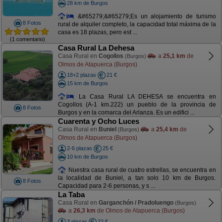
28 km de Burgos
&#65279;&#65279;Es un alojamiento de turismo
8 Fotos
rural de alquiler completo, la capacidad total máxima de la
casa es 18 plazas, pero est ...
(1 comentario)
Casa Rural La Dehesa
Casa Rural en
Cogollos
a
25,1 km
de
(Burgos)
Olmos de Atapuerca (Burgos)
18+2 plazas
21 €
15 km de Burgos
La Casa Rural LA DEHESA se encuentra en
Cogollos (A-1 km.222) un pueblo de la provincia de
8 Fotos
Burgos y en la comarca del Arlanza. Es un edifici ...
Cuarenta y Ocho Luces
Casa Rural en
Buniel
a
25,4 km
de
(Burgos)
Olmos de Atapuerca (Burgos)
2-6 plazas
25 €
10 km de Burgos
Nuestra casa rural de cuatro estrellas, se encuentra en
la localidad de Buniel, a tan solo 10 km de Burgos.
8 Fotos
Capacidad para 2-6 personas, y s ...
La Taba
Casa Rural en
Garganchón / Pradoluengo
(Burgos)
a
26,3 km
de Olmos de Atapuerca (Burgos)
3 plazas
22 €