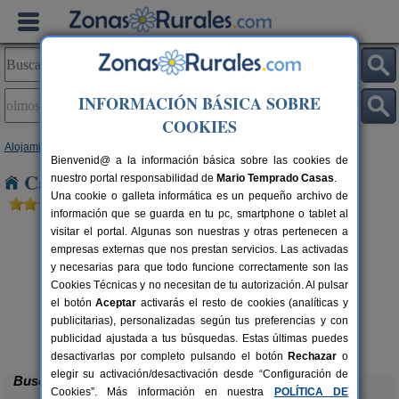
INFORMACIÓN BÁSICA SOBRE
COOKIES
Alojamientos
>
Castilla y León
>
Burgos
> Olmos de Atapuerca
Bienvenid@ a la información básica sobre las cookies de
Casas Rurales en Olmos de Atapuerca
nuestro portal responsabilidad de
Mario Temprado Casas
.
Una cookie o galleta informática es un pequeño archivo de
información que se guarda en tu pc, smartphone o tablet al
visitar el portal. Algunas son nuestras y otras pertenecen a
empresas externas que nos prestan servicios. Las activadas
y necesarias para que todo funcione correctamente son las
Cookies Técnicas y no necesitan de tu autorización. Al pulsar
el botón
Aceptar
activarás el resto de cookies (analíticas y
publicitarias), personalizadas según tus preferencias y con
Casa Rural El Tirabeque
rs.
8-10+1 pers.
 €
47 €
publicidad ajustada a tus búsquedas. Estas últimas puedes
Ruyales del Agua (Burgos)
desde
desactivarlas por completo pulsando el botón
Rechazar
o
elegir su activación/desactivación desde “Configuración de
Buscar
Cookies”. Más información en nuestra
POLÍTICA DE