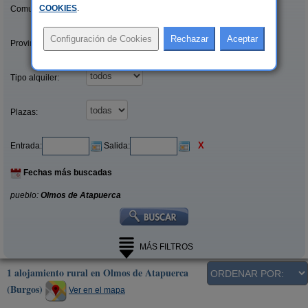
COOKIES
.
Comunidades:
Provincias/Islas:
Tipo alquiler:
Plazas:
X
Entrada:
Salida:
Fechas más buscadas
pueblo:
Olmos de Atapuerca
MÁS FILTROS
1 alojamiento rural en Olmos de Atapuerca
(Burgos)
Ver en el mapa