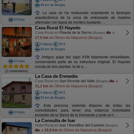
40 km de Burgos
La casa se ha restaurado respetando la tipología
arquitectónica de la zona de entramado de madera
8 Fotos
alternado con tapial de mortero bastardo. ...
Casa Rural El Hayedo
Casa Rural en
Pineda de la Sierra
a
(Burgos)
27,5 km
de Olmos de Atapuerca (Burgos)
8 plazas
30 €
50 km de Burgos
Antiguo pajar del siglo XVIII totalmente rehabilitado,
8 Fotos
conservando parte de su estructura original. El Hayedo
consta de dos plantas: la de a ...
(2 comentarios)
La Casa de Enmedio
Casa Rural en
San Vicente del Valle
a
(Burgos)
31,1 km
de Olmos de Atapuerca (Burgos)
4 plazas
40 €
53 km de Burgos
Esta preciosa vivienda dispone de todas las
comodidades para tener una estancia inolvidable
8 Fotos
enmedio de la Sierra de la Demanda y junto al ri ...
La Consulta de Isar
Hotel Rural en
Isar / Hornillos del Camino
(Burgos)
a
32,9 km
de Olmos de Atapuerca (Burgos)