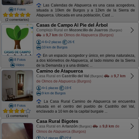
Las Calendas de Atapuerca es una casa acogedora,
8 Fotos
situada a 10km de Burgos y a 12km de la Sierra de
Atapuerca. Ubicada en una población, Cast ...
(2 comentarios)
Casas de Campo Al Pie del Árbol
Complejo Rural en
Mozoncillo de Juarros
(Burgos)
a
9,7 km
de Olmos de Atapuerca (Burgos)
4-6+2 plazas
26 €
10 km de Burgos
En un espacio acogedor y único, en plena naturaleza,
8 Fotos
a dos kilómetros de Atapuerca, al lado mismo de la Sierra
Video
de la Demanda y a una distanc ...
Camino de Atapuerca
Casa Rural en
Castrillo del Val
a
9,7 km
(Burgos)
de Olmos de Atapuerca (Burgos)
4+1 plazas
19 €
9 km de Burgos
La Casa Rural Camino de Atapuerca se encuentra
8 Fotos
situada en el centro del pueblo de Castrillo del Val,
enclavado a 10 km de la capital burgale ...
(1 comentario)
Casa Rural Bigotes
Casa Rural en
Arlanzón
a
9,8 km
de
(Burgos)
Olmos de Atapuerca (Burgos)
7+1 plazas
27 €