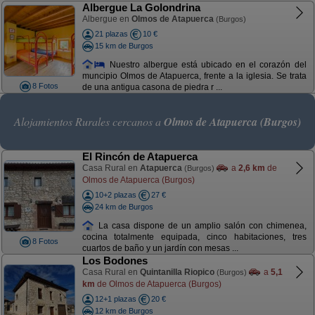
Albergue La Golondrina
Albergue en
Olmos de Atapuerca
(Burgos)
21 plazas
10 €
15 km de Burgos
Nuestro albergue está ubicado en el corazón del
muncipio Olmos de Atapuerca, frente a la iglesia. Se trata
8 Fotos
de una antigua casona de piedra r ...
Alojamientos Rurales cercanos a
Olmos de Atapuerca (Burgos)
El Rincón de Atapuerca
Casa Rural en
Atapuerca
a
2,6 km
de
(Burgos)
Olmos de Atapuerca (Burgos)
10+2 plazas
27 €
24 km de Burgos
La casa dispone de un amplio salón con chimenea,
cocina totalmente equipada, cinco habitaciones, tres
8 Fotos
cuartos de baño y un jardín con mesas ...
Los Bodones
Casa Rural en
Quintanilla Riopico
a
5,1
(Burgos)
km
de Olmos de Atapuerca (Burgos)
12+1 plazas
20 €
12 km de Burgos