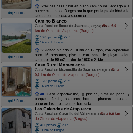
Preciosa casa rural en pleno camino de Santiago y a
nueve minutos de Burgos por lo que por la proximidad a la
8 Fotos
ciudad tiene acceso a supermer ...
Camino Blanco
Casa Rural en
Ibeas de Juarros
a
6,9
(Burgos)
km
de Olmos de Atapuerca (Burgos)
16+3 plazas
22 €
14 km de Burgos
Vivienda situada a 10 km de Burgos, con capacidad
para 16 personas, piscina con zona de playa, salón
5 Fotos
comedor de 90 m2, jardín de 1600 m2. Me ...
Casa Rural Montealegre
Casa Rural en
Mozoncillo de Juarros
a
(Burgos)
9,6 km
de Olmos de Atapuerca (Burgos)
16+3 plazas
23 €
14 km de Burgos
Casa espectacular, ¡¡¡ piscina, pista de padel y
parque infantíl!!, asadores, hornos, plancha industrial,
8 Fotos
baño en las habitaciones, termosta ...
Las Calendas de Atapuerca
Casa Rural en
Castrillo del Val
a
9,6 km
(Burgos)
de Olmos de Atapuerca (Burgos)
4+1 plazas
20 €
11 km de Burgos