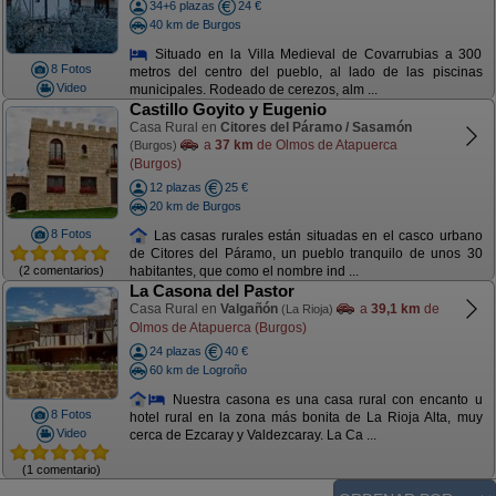
34+6 plazas
24 €
40 km de Burgos
Situado en la Villa Medieval de Covarrubias a 300
8 Fotos
metros del centro del pueblo, al lado de las piscinas
Video
municipales. Rodeado de cerezos, alm ...
Castillo Goyito y Eugenio
Casa Rural en
Citores del Páramo / Sasamón
a
37 km
de Olmos de Atapuerca
(Burgos)
(Burgos)
12 plazas
25 €
20 km de Burgos
8 Fotos
Las casas rurales están situadas en el casco urbano
de Citores del Páramo, un pueblo tranquilo de unos 30
(2 comentarios)
habitantes, que como el nombre ind ...
La Casona del Pastor
Casa Rural en
Valgañón
a
39,1 km
de
(La Rioja)
Olmos de Atapuerca (Burgos)
24 plazas
40 €
60 km de Logroño
Nuestra casona es una casa rural con encanto u
8 Fotos
hotel rural en la zona más bonita de La Rioja Alta, muy
Video
cerca de Ezcaray y Valdezcaray. La Ca ...
(1 comentario)