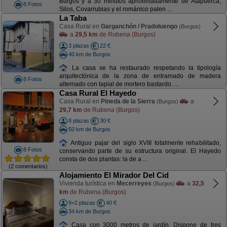
Burgos y a 30 minutos aproximadamente de Atapuerca,
8 Fotos
Silos, Covarrubias y el románico palen ...
La Taba
Casa Rural en
Garganchón / Pradoluengo
(Burgos)
a
29,5 km
de Rubena (Burgos)
3 plazas
22 €
40 km de Burgos
La casa se ha restaurado respetando la tipología
arquitectónica de la zona de entramado de madera
8 Fotos
alternado con tapial de mortero bastardo. ...
Casa Rural El Hayedo
Casa Rural en
Pineda de la Sierra
a
(Burgos)
29,7 km
de Rubena (Burgos)
8 plazas
30 €
50 km de Burgos
Antiguo pajar del siglo XVIII totalmente rehabilitado,
8 Fotos
conservando parte de su estructura original. El Hayedo
consta de dos plantas: la de a ...
(2 comentarios)
Alojamiento El Mirador Del Cid
Vivienda turística en
Mecerreyes
a
32,5
(Burgos)
km
de Rubena (Burgos)
9+2 plazas
40 €
34 km de Burgos
Casa con 3000 metros de jardín. Dispone de tres