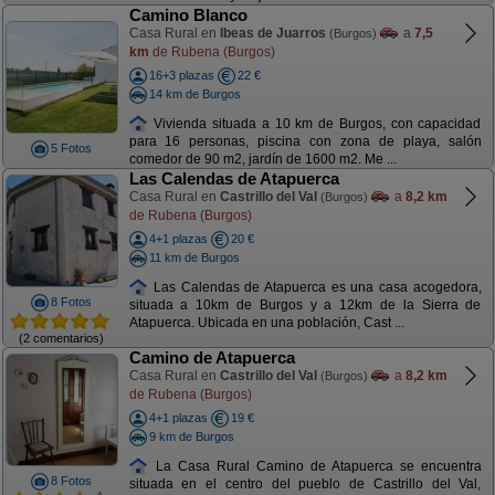
Camino Blanco
Casa Rural en
Ibeas de Juarros
a
7,5
(Burgos)
km
de Rubena (Burgos)
16+3 plazas
22 €
14 km de Burgos
Vivienda situada a 10 km de Burgos, con capacidad
para 16 personas, piscina con zona de playa, salón
5 Fotos
comedor de 90 m2, jardín de 1600 m2. Me ...
Las Calendas de Atapuerca
Casa Rural en
Castrillo del Val
a
8,2 km
(Burgos)
de Rubena (Burgos)
4+1 plazas
20 €
11 km de Burgos
Las Calendas de Atapuerca es una casa acogedora,
8 Fotos
situada a 10km de Burgos y a 12km de la Sierra de
Atapuerca. Ubicada en una población, Cast ...
(2 comentarios)
Camino de Atapuerca
Casa Rural en
Castrillo del Val
a
8,2 km
(Burgos)
de Rubena (Burgos)
4+1 plazas
19 €
9 km de Burgos
La Casa Rural Camino de Atapuerca se encuentra
8 Fotos
situada en el centro del pueblo de Castrillo del Val,