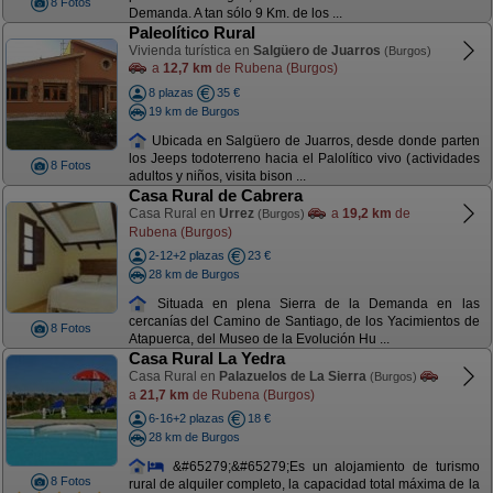
8 Fotos
Demanda. A tan sólo 9 Km. de los ...
Paleolítico Rural
Vivienda turística en
Salgüero de Juarros
(Burgos)
a
12,7 km
de Rubena (Burgos)
8 plazas
35 €
19 km de Burgos
Ubicada en Salgüero de Juarros, desde donde parten
los Jeeps todoterreno hacia el Palolítico vivo (actividades
8 Fotos
adultos y niños, visita bison ...
Casa Rural de Cabrera
Casa Rural en
Urrez
a
19,2 km
de
(Burgos)
Rubena (Burgos)
2-12+2 plazas
23 €
28 km de Burgos
Situada en plena Sierra de la Demanda en las
cercanías del Camino de Santiago, de los Yacimientos de
8 Fotos
Atapuerca, del Museo de la Evolución Hu ...
Casa Rural La Yedra
Casa Rural en
Palazuelos de La Sierra
(Burgos)
a
21,7 km
de Rubena (Burgos)
6-16+2 plazas
18 €
28 km de Burgos
&#65279;&#65279;Es un alojamiento de turismo
8 Fotos
rural de alquiler completo, la capacidad total máxima de la