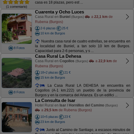
casa es 18 plazas, pero est ...
(1 comentario)
Cuarenta y Ocho Luces
Casa Rural en
Buniel
a
22,1 km
de
(Burgos)
Rubena (Burgos)
2-6 plazas
25 €
10 km de Burgos
Nuestra casa rural de cuatro estrellas, se encuentra en
la localidad de Buniel, a tan solo 10 km de Burgos.
8 Fotos
Capacidad para 2-6 personas, y s ...
Casa Rural La Dehesa
Casa Rural en
Cogollos
a
22,9 km
de
(Burgos)
Rubena (Burgos)
18+2 plazas
21 €
15 km de Burgos
La Casa Rural LA DEHESA se encuentra en
Cogollos (A-1 km.222) un pueblo de la provincia de
8 Fotos
Burgos y en la comarca del Arlanza. Es un edifici ...
La Consulta de Isar
Hotel Rural en
Isar / Hornillos del Camino
(Burgos)
a
29,5 km
de Rubena (Burgos)
10+5 plazas
23 €
23 km de Burgos
Junto al Camino de Santiago, a escasos minutos de