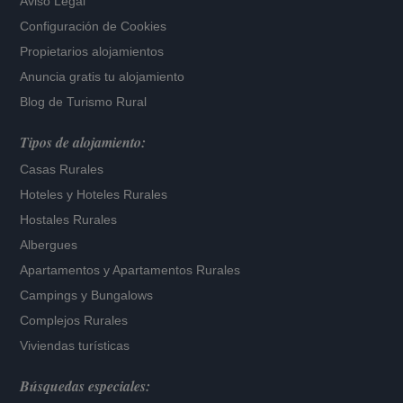
Aviso Legal
Configuración de Cookies
Propietarios alojamientos
Anuncia gratis tu alojamiento
Blog de Turismo Rural
Tipos de alojamiento:
Casas Rurales
Hoteles
y
Hoteles Rurales
Hostales Rurales
Albergues
Apartamentos
y
Apartamentos Rurales
Campings y Bungalows
Complejos Rurales
Viviendas turísticas
Búsquedas especiales: