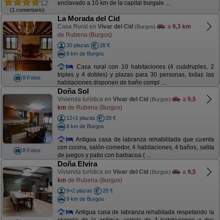
enclavado a 10 km de la capital burgale ...
(1 comentario)
La Morada del Cid
Casa Rural en
Vivar del Cid
a
9,3 km
(Burgos)
de Rubena (Burgos)
30 plazas
28 €
8 km de Burgos
Casa rural con 10 habitaciones (4 cuádruples, 2
triples y 4 dobles) y plazas para 30 personas, todas las
8 Fotos
habitaciones disponen de baño compl ...
Doña Sol
Vivienda turística en
Vivar del Cid
a
9,5
(Burgos)
km
de Rubena (Burgos)
12+1 plazas
28 €
8 km de Burgos
Antigua casa de labranza rehabilitada que cuenta
con cocina, salón-comedor, 4 habitaciones, 4 baños, salita
8 Fotos
de juegos y patio con barbacoa ( ...
Doña Elvira
Vivienda turística en
Vivar del Cid
a
9,5
(Burgos)
km
de Rubena (Burgos)
9+2 plazas
28 €
9 km de Burgos
Antigua casa de labranza rehabitada respetando la