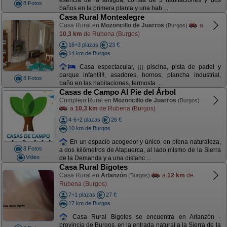
esencia de la antigua, consta de 3 habitaciones y dos
8 Fotos
baños en la primera planta y una hab ...
Casa Rural Montealegre
Casa Rural en
Mozoncillo de Juarros
a
(Burgos)
10,3 km
de Rubena (Burgos)
16+3 plazas
23 €
14 km de Burgos
Casa espectacular, ¡¡¡ piscina, pista de padel y
parque infantíl!!, asadores, hornos, plancha industrial,
8 Fotos
baño en las habitaciones, termosta ...
Casas de Campo Al Pie del Árbol
Complejo Rural en
Mozoncillo de Juarros
(Burgos)
a
10,3 km
de Rubena (Burgos)
4-6+2 plazas
26 €
10 km de Burgos
En un espacio acogedor y único, en plena naturaleza,
8 Fotos
a dos kilómetros de Atapuerca, al lado mismo de la Sierra
Video
de la Demanda y a una distanc ...
Casa Rural Bigotes
Casa Rural en
Arlanzón
a
12 km
de
(Burgos)
Rubena (Burgos)
7+1 plazas
27 €
17 km de Burgos
Casa Rural Bigotes se encuentra en Arlanzón -
provincia de Burgos, en la entrada natural a la Sierra de la