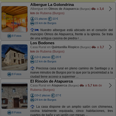
Albergue La Golondrina
Albergue en
Olmos de Atapuerca
a
3,4
(Burgos)
km
de Rubena (Burgos)
21 plazas
10 €
15 km de Burgos
Nuestro albergue está ubicado en el corazón del
muncipio Olmos de Atapuerca, frente a la iglesia. Se trata
8 Fotos
de una antigua casona de piedra r ...
Los Bodones
Casa Rural en
Quintanilla Riopico
a
3,7
(Burgos)
km
de Rubena (Burgos)
12+1 plazas
20 €
12 km de Burgos
Preciosa casa rural en pleno camino de Santiago y a
nueve minutos de Burgos por lo que por la proximidad a la
8 Fotos
ciudad tiene acceso a supermer ...
El Rincón de Atapuerca
Casa Rural en
Atapuerca
a
5,7 km
de
(Burgos)
Rubena (Burgos)
10+2 plazas
27 €
24 km de Burgos
La casa dispone de un amplio salón con chimenea,
cocina totalmente equipada, cinco habitaciones, tres
8 Fotos
cuartos de baño y un jardín con mesas ...