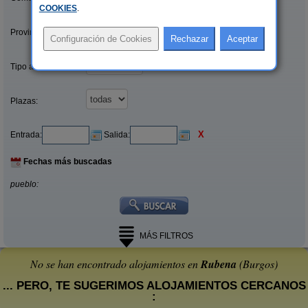
COOKIES
.
Provincias/Islas:
Tipo alquiler:
Plazas:
X
Entrada:
Salida:
Fechas más buscadas
pueblo:
MÁS FILTROS
No se han encontrado alojamientos en
Rubena
(Burgos)
... PERO, TE SUGERIMOS ALOJAMIENTOS CERCANOS
: