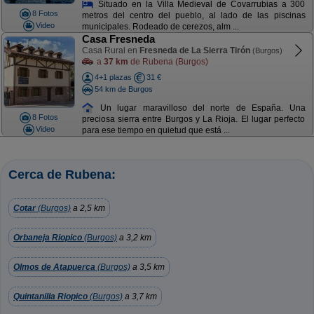
Situado en la Villa Medieval de Covarrubias a 300
8 Fotos
metros del centro del pueblo, al lado de las piscinas
Video
municipales. Rodeado de cerezos, alm ...
Casa Fresneda
Casa Rural en
Fresneda de La Sierra Tirón
(Burgos)
a
37 km
de Rubena (Burgos)
4+1 plazas
31 €
54 km de Burgos
Un lugar maravilloso del norte de España. Una
8 Fotos
preciosa sierra entre Burgos y La Rioja. El lugar perfecto
Video
para ese tiempo en quietud que está ...
Cerca de Rubena:
Cotar
(Burgos)
a 2,5 km
Orbaneja Riopico
(Burgos)
a 3,2 km
Olmos de Atapuerca
(Burgos)
a 3,5 km
Quintanilla Riopico
(Burgos)
a 3,7 km