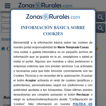
INFORMACIÓN BÁSICA SOBRE
COOKIES
Alojamientos
>
Castilla y León
>
Burgos
> Rubena
Bienvenid@ a la información básica sobre las cookies de
Casas Rurales cerca de Rubena
nuestro portal responsabilidad de
Mario Temprado Casas
.
Una cookie o galleta informática es un pequeño archivo de
información que se guarda en tu pc, smartphone o tablet al
visitar el portal. Algunas son nuestras y otras pertenecen a
empresas externas que nos prestan servicios. Las activadas
y necesarias para que todo funcione correctamente son las
Cookies Técnicas y no necesitan de tu autorización. Al pulsar
el botón
Aceptar
activarás el resto de cookies (analíticas y
Casa El Sauco
rs.
6-7+1 pers.
publicitarias), personalizadas según tus preferencias y con
 €
22 €
Ailanes de Zamanzas (Burgos)
desde
publicidad ajustada a tus búsquedas. Estas últimas puedes
desactivarlas por completo pulsando el botón
Rechazar
o
Buscar
elegir su activación/desactivación desde “Configuración de
Cookies”. Más información en nuestra
POLÍTICA DE
Comunidades: