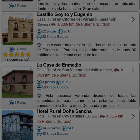
dormitorios y tres baños que se encuentran ubicados
8 Fotos
dentro de cada habitación. Gran salón, h ...
Castillo Goyito y Eugenio
Casa Rural en
Citores del Páramo / Sasamón
a
33,6 km
de Rubena (Burgos)
(Burgos)
12 plazas
25 €
20 km de Burgos
Las casas rurales están situadas en el casco urbano
8 Fotos
de Citores del Páramo, un pueblo tranquilo de unos 30
habitantes, que como el nombre ind ...
(2 comentarios)
La Casa de Enmedio
Casa Rural en
San Vicente del Valle
a
(Burgos)
34,4 km
de Rubena (Burgos)
4 plazas
40 €
53 km de Burgos
Esta preciosa vivienda dispone de todas las
comodidades para tener una estancia inolvidable
8 Fotos
enmedio de la Sierra de la Demanda y junto al ri ...
Hotel Rural Doña Sancha
Hotel Rural en
Covarrubias
a
36,6 km
(Burgos)
de Rubena (Burgos)
34+6 plazas
24 €
40 km de Burgos