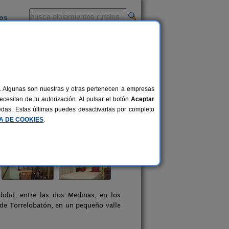
ios
-
al. Algunas son nuestras y otras pertenecen a empresas
cesitan de tu autorización. Al pulsar el botón
Aceptar
uedas. Estas últimas puedes desactivarlas por completo
CA DE COOKIES
.
dolid, entre las dos Medinas, en los
de Torrelobatón, en un pequeño valle