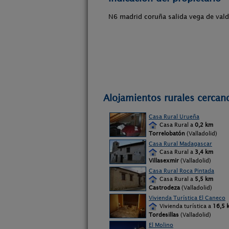
N6 madrid coruña salida vega de vald
Alojamientos rurales cercan
Casa Rural Urueña
Casa Rural a
0,2 km
Torrelobatón
(Valladolid)
Casa Rural Madagascar
Casa Rural a
3,4 km
Villasexmir
(Valladolid)
Casa Rural Roca Pintada
Casa Rural a
5,5 km
Castrodeza
(Valladolid)
Vivienda Turística El Caneco
Vivienda turística a
16,5 
Tordesillas
(Valladolid)
El Molino