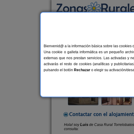
Busca por alojamiento
Alojamientos
>
Castilla y León
>
Valladolid
Bienvenid@ a la información básica sobre las cookies 
Casa Rural Torrelobatos
Una cookie o galleta informática es un pequeño archiv
Casa Rural en Torrelobatón (Vallad
externas que nos prestan servicios. Las activadas y n
activarás el resto de cookies (analíticas y publicita
Alquiler completo y por habitacio
pulsando el botón
Rechazar
o elegir su activación/de
Contactar con el alojamient