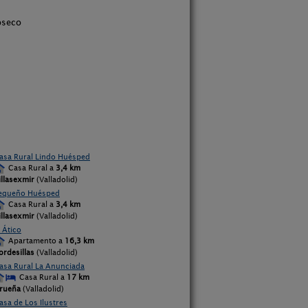
oseco
asa Rural Lindo Huésped
Casa Rural a
3,4 km
illasexmir
(Valladolid)
equeño Huésped
Casa Rural a
3,4 km
illasexmir
(Valladolid)
l Ático
Apartamento a
16,3 km
ordesillas
(Valladolid)
asa Rural La Anunciada
Casa Rural a
17 km
rueña
(Valladolid)
asa de Los Ilustres