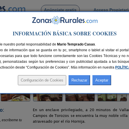
Anúnciate gratis
Acceso Propietar
Busca por pueblo
INFORMACIÓN BÁSICA SOBRE COOKIES
>
Torrelobatón
> Casa Rural Torrelobatos
de nuestro portal responsabilidad de
Mario Temprado Casas
.
o de información que se guarda en tu pc, smartphone o tablet al visitar el port
olid)
ecesarias para que todo funcione correctamente son las Cookies Técnicas y no ne
rias), personalizadas según tus preferencias y con publicidad ajustada a tus búsq
nes
10-12+2 plazas
30 km de Valladolid
Compartir:
sactivación desde “Configuración de Cookies”. Más información en nuestra
POLÍTI
o:
En un enclave privilegiado, a 20 minutos de Valla
Campos de Torozos se encuentra la muy noble villa 
atravesado por el río Hornija.