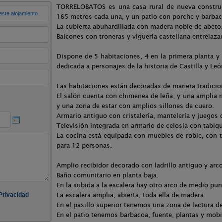
TORRELOBATOS es una casa rural de nueva construc
165 metros cada una, y un patio con porche y barbac
La cubierta abuhardillada con madera noble de abeto
Balcones con troneras y viguería castellana entrelaza
Dispone de 5 habitaciones, 4 en la primera planta y 
dedicada a personajes de la historia de Castilla y Leó
Las habitaciones están decoradas de manera tradicion
El salón cuenta con chimenea de leña, y una amplia m
y una zona de estar con amplios sillones de cuero.
Armario antiguo con cristalería, mantelería y juegos
Televisión integrada en armario de celosía con tabiq
La cocina está equipada con muebles de roble, con 
para 12 personas.
Amplio recibidor decorado con ladrillo antiguo y arc
Baño comunitario en planta baja.
En la subida a la escalera hay otro arco de medio pun
La escalera amplia, abierta, toda ella de madera.
En el pasillo superior tenemos una zona de lectura d
En el patio tenemos barbacoa, fuente, plantas y mobil