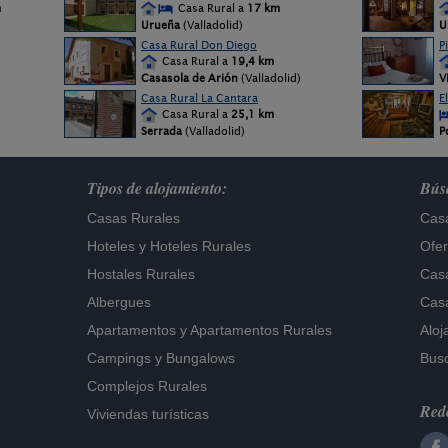
m
Casa Rural a
17 km
Urueña
(Valladolid)
U
Casa Rural Don Diego
P
Casa Rural a
19,4 km
Casasola de Arión
(Valladolid)
V
Casa Rural La Cantara
E
Casa Rural a
25,1 km
Serrada
(Valladolid)
P
Tipos de alojamiento:
Búsq
Casas Rurales
Casa
Hoteles
y
Hoteles Rurales
Ofer
Hostales Rurales
Casa
Albergues
Casa
Apartamentos
y
Apartamentos Rurales
Aloj
Campings y Bungalows
Busc
Complejos Rurales
Rede
Viviendas turísticas