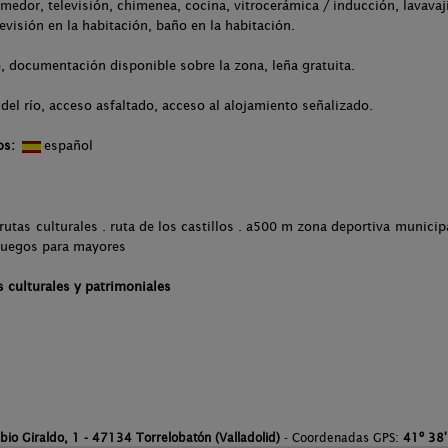
medor, televisión, chimenea, cocina, vitrocerámica / inducción, lavavaj
evisión en la habitación, baño en la habitación.
 documentación disponible sobre la zona, leña gratuita.
del río, acceso asfaltado, acceso al alojamiento señalizado.
os:
español
utas culturales . ruta de los castillos . a500 m zona deportiva municipa
 juegos para mayores
 culturales y patrimoniales
bio Giraldo, 1 - 47134 Torrelobatón (Valladolid)
- Coordenadas GPS:
41º 38'