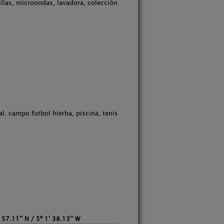
illas, microondas, lavadora, colección
l. campo futbol hierba, piscina, tenis
 57.11'' N / 5º 1' 38.13'' W