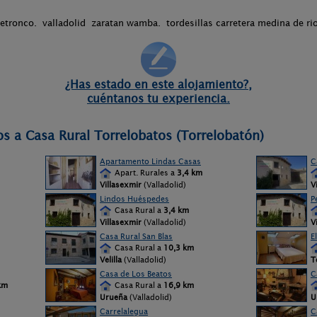
etronco. valladolid zaratan wamba. tordesillas carretera medina de ri
¿Has estado en este alojamiento?,
cuéntanos tu experiencia.
os a Casa Rural Torrelobatos (Torrelobatón)
Apartamento Lindas Casas
C
Apart. Rurales a
3,4 km
Villasexmir
(Valladolid)
V
Lindos Huéspedes
P
Casa Rural a
3,4 km
Villasexmir
(Valladolid)
V
Casa Rural San Blas
E
Casa Rural a
10,3 km
Velilla
(Valladolid)
T
Casa de Los Beatos
C
km
Casa Rural a
16,9 km
Urueña
(Valladolid)
U
Carrelalegua
C