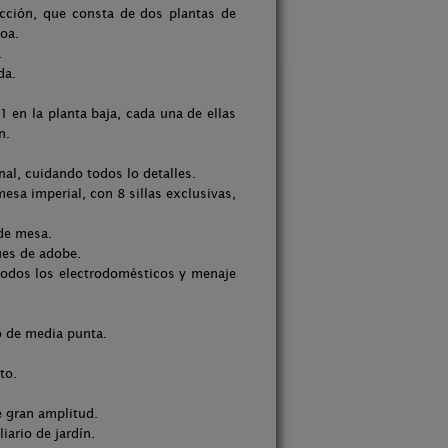
ción, que consta de dos plantas de
oa.
.
da.
1 en la planta baja, cada una de ellas
n.
al, cuidando todos lo detalles.
esa imperial, con 8 sillas exclusivas,
 de mesa.
ues de adobe.
todos los electrodomésticos y menaje
o de media punta.
to.
e gran amplitud.
iario de jardín.