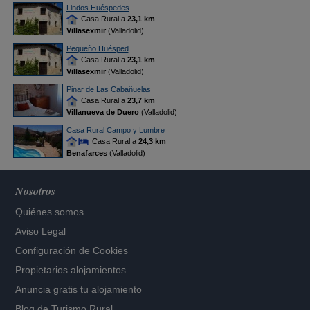
Lindos Huéspedes
Casa Rural a
23,1 km
Villasexmir
(Valladolid)
Pequeño Huésped
Casa Rural a
23,1 km
Villasexmir
(Valladolid)
Pinar de Las Cabañuelas
Casa Rural a
23,7 km
Villanueva de Duero
(Valladolid)
Casa Rural Campo y Lumbre
Casa Rural a
24,3 km
Benafarces
(Valladolid)
Nosotros
Quiénes somos
Aviso Legal
Configuración de Cookies
Propietarios alojamientos
Anuncia gratis tu alojamiento
Blog de Turismo Rural