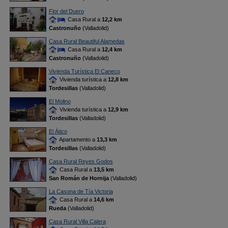
Flor del Duero
Casa Rural a
12,2 km
Castronuño
(Valladolid)
Casa Rural Beautiful Alamedas
Casa Rural a
12,4 km
Castronuño
(Valladolid)
Vivienda Turística El Caneco
Vivienda turística a
12,8 km
Tordesillas
(Valladolid)
El Molino
Vivienda turística a
12,9 km
Tordesillas
(Valladolid)
El Ático
Apartamento a
13,3 km
Tordesillas
(Valladolid)
Casa Rural Reyes Godos
Casa Rural a
13,5 km
San Román de Hornija
(Valladolid)
La Casona de Tía Victoria
Casa Rural a
14,6 km
Rueda
(Valladolid)
Casa Rural Villa Calera