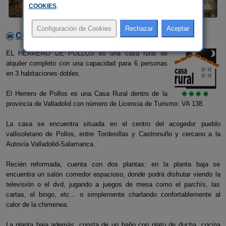
COOKIES
.
Contactar con el alojamiento
EL HERRERO DE POLLOS es una casa rural de
alquiler completo con una capacidad para 6 personas
en 3 habitaciones dobles.
El Herrero de Pollos es una Casa Rural dentro de la
provincia de Valladolid con número de Licencia de Turismo: VA 138.
La casa se encuentra situada en el centro del acogedor pueblo
vallisoletano de Pollos, entre Tordesillas y Castronuño y cercano a la
Autovía Valladolid-Salamanca.
Recién reformada, cuenta con dos plantas: en la planta baja se
encuentra un salón comedor espacioso, donde podrá disfrutar viendo la
televisión o el dvd, jugando a juegos de mesa como el parchís, las
cartas, el bingo, etc... o simplemente charlando confortablemente al
calor de la chimenea.
La planta baja además, consta de un baño con plato de ducha, cocina