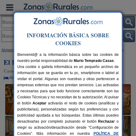
INFORMACIÓN BÁSICA SOBRE
COOKIES
Alojamientos
>
Castilla y León
>
Valladolid
>
Pollos
> El Herrero de Pollos
Bienvenid@ a la información básica sobre las cookies de
El Herrero de Pollos
nuestro portal responsabilidad de
Mario Temprado Casas
.
Una cookie o galleta informática es un pequeño archivo de
Casa Rural en Pollos (Valladolid)
información que se guarda en tu pc, smartphone o tablet al
Alquiler por habitaciones
6 plazas
45 km de Valladolid
visitar el portal. Algunas son nuestras y otras pertenecen a
empresas externas que nos prestan servicios. Las activadas
y necesarias para que todo funcione correctamente son las
Cookies Técnicas y no necesitan de tu autorización. Al pulsar
el botón
Aceptar
activarás el resto de cookies (analíticas y
publicitarias), personalizadas según tus preferencias y con
publicidad ajustada a tus búsquedas. Estas últimas puedes
desactivarlas por completo pulsando el botón
Rechazar
o
elegir su activación/desactivación desde “Configuración de
Cookies”. Más información en nuestra
POLÍTICA DE