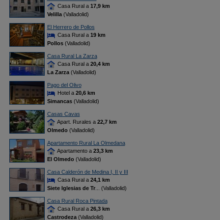
Casa Rural a
17,9 km
Velilla
(Valladolid)
El Herrero de Pollos
Casa Rural a
19 km
Pollos
(Valladolid)
Casa Rural La Zarza
Casa Rural a
20,4 km
La Zarza
(Valladolid)
Pago del Olivo
Hotel a
20,6 km
Simancas
(Valladolid)
Casas Cavas
Apart. Rurales a
22,7 km
Olmedo
(Valladolid)
Apartamento Rural La Olmedana
Apartamento a
23,3 km
El Olmedo
(Valladolid)
Casa Calderón de Medina I, II y III
Casa Rural a
24,1 km
Siete Iglesias de Tr
... (Valladolid)
Casa Rural Roca Pintada
Casa Rural a
26,3 km
Castrodeza
(Valladolid)