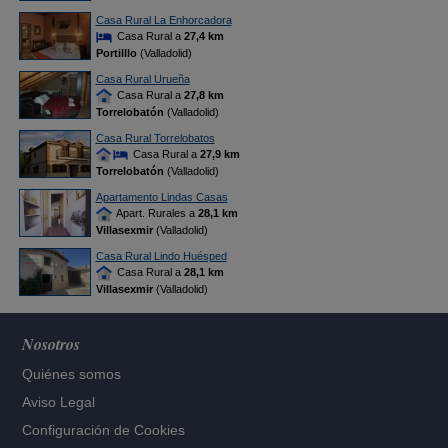
Casa Rural La Enhorcadora
Casa Rural a
27,4 km
Portilllo
(Valladolid)
Casa Rural Urueña
Casa Rural a
27,8 km
Torrelobatón
(Valladolid)
Casa Rural Torrelobatos
Casa Rural a
27,9 km
Torrelobatón
(Valladolid)
Apartamento Lindas Casas
Apart. Rurales a
28,1 km
Villasexmir
(Valladolid)
Casa Rural Lindo Huésped
Casa Rural a
28,1 km
Villasexmir
(Valladolid)
Nosotros
Quiénes somos
Aviso Legal
Configuración de Cookies