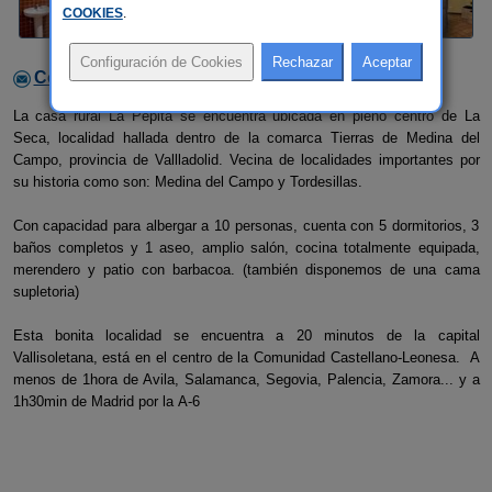
COOKIES
.
Contactar con el alojamiento
La casa rural La Pepita se encuentra ubicada en pleno centro de La
Seca, localidad hallada dentro de la comarca Tierras de Medina del
Campo, provincia de Vallladolid. Vecina de localidades importantes por
su historia como son: Medina del Campo y Tordesillas.
Con capacidad para albergar a 10 personas, cuenta con 5 dormitorios, 3
baños completos y 1 aseo, amplio salón, cocina totalmente equipada,
merendero y patio con barbacoa. (también disponemos de una cama
supletoria)
Esta bonita localidad se encuentra a 20 minutos de la capital
Vallisoletana, está en el centro de la Comunidad Castellano-Leonesa. A
menos de 1hora de Avila, Salamanca, Segovia, Palencia, Zamora... y a
1h30min de Madrid por la A-6