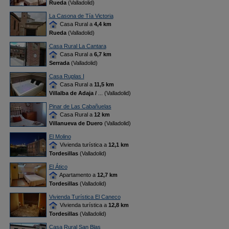
Rueda
(Valladolid)
La Casona de Tía Victoria
Casa Rural a
4,4 km
Rueda
(Valladolid)
Casa Rural La Cantara
Casa Rural a
6,7 km
Serrada
(Valladolid)
Casa Ruplas I
Casa Rural a
11,5 km
Villalba de Adaja /
... (Valladolid)
Pinar de Las Cabañuelas
Casa Rural a
12 km
Villanueva de Duero
(Valladolid)
El Molino
Vivienda turística a
12,1 km
Tordesillas
(Valladolid)
El Ático
Apartamento a
12,7 km
Tordesillas
(Valladolid)
Vivienda Turística El Caneco
Vivienda turística a
12,8 km
Tordesillas
(Valladolid)
Casa Rural San Blas