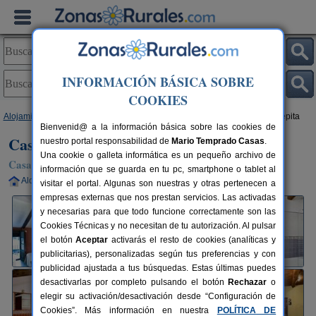
INFORMACIÓN BÁSICA SOBRE
COOKIES
Alojamientos
>
Castilla y León
>
Valladolid
>
La Seca
> Casa Rural La Pepita
Bienvenid@ a la información básica sobre las cookies de
Casa Rural La Pepita
nuestro portal responsabilidad de
Mario Temprado Casas
.
Una cookie o galleta informática es un pequeño archivo de
Casa Rural en La Seca (Valladolid)
información que se guarda en tu pc, smartphone o tablet al
Alquiler completo
8-11+1 plazas
30 km de Valladolid
visitar el portal. Algunas son nuestras y otras pertenecen a
empresas externas que nos prestan servicios. Las activadas
y necesarias para que todo funcione correctamente son las
Cookies Técnicas y no necesitan de tu autorización. Al pulsar
el botón
Aceptar
activarás el resto de cookies (analíticas y
publicitarias), personalizadas según tus preferencias y con
publicidad ajustada a tus búsquedas. Estas últimas puedes
desactivarlas por completo pulsando el botón
Rechazar
o
elegir su activación/desactivación desde “Configuración de
Cookies”. Más información en nuestra
POLÍTICA DE