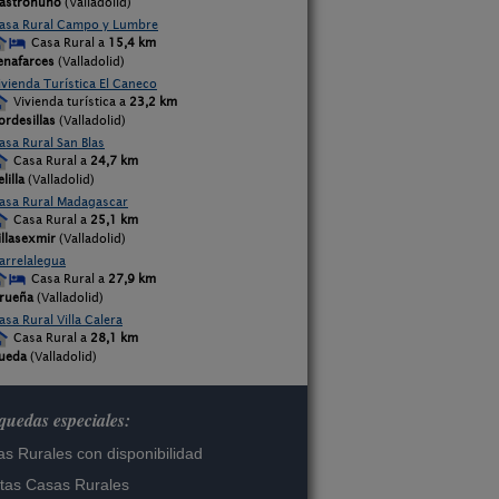
astronuño
(Valladolid)
asa Rural Campo y Lumbre
Casa Rural a
15,4 km
enafarces
(Valladolid)
ivienda Turística El Caneco
Vivienda turística a
23,2 km
ordesillas
(Valladolid)
asa Rural San Blas
Casa Rural a
24,7 km
lilla
(Valladolid)
asa Rural Madagascar
Casa Rural a
25,1 km
illasexmir
(Valladolid)
arrelalegua
Casa Rural a
27,9 km
rueña
(Valladolid)
asa Rural Villa Calera
Casa Rural a
28,1 km
ueda
(Valladolid)
uedas especiales:
s Rurales con disponibilidad
tas Casas Rurales