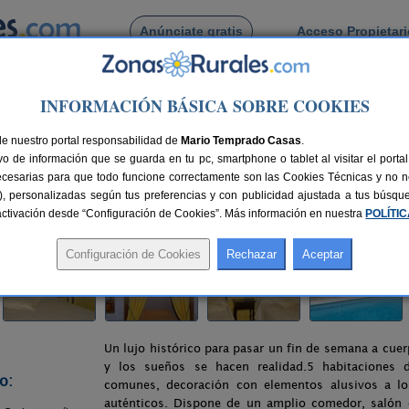
Anúnciate gratis
Acceso Propietar
Busca por pueblo
INFORMACIÓN BÁSICA SOBRE COOKIES
>
San Román de Hornija
> Casa Rural Reyes Godos
de nuestro portal responsabilidad de
Mario Temprado Casas
.
o de información que se guarda en tu pc, smartphone o tablet al visitar el port
a (Valladolid)
ecesarias para que todo funcione correctamente son las Cookies Técnicas y no ne
rias), personalizadas según tus preferencias y con publicidad ajustada a tus búsq
0 km de Valladolid
Compartir:
sactivación desde “Configuración de Cookies”. Más información en nuestra
POLÍTI
Un lujo histórico para pasar un fin de semana a cuer
y los sueños se hacen realidad.5 habitaciones 
o:
comunes, decoración con elementos alusivos a l
auténticos. Dispone de un amplio comedor, salón c