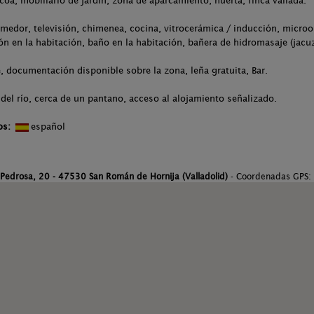
acoa, mobiliario de jardín, zona de aparcamiento, huerta, finca vallada.
medor, televisión, chimenea, cocina, vitrocerámica / inducción, microo
ón en la habitación, baño en la habitación, bañera de hidromasaje (jacuz
 documentación disponible sobre la zona, leña gratuita, Bar.
del río, cerca de un pantano, acceso al alojamiento señalizado.
os:
español
 Pedrosa, 20 - 47530 San Román de Hornija (Valladolid)
- Coordenadas GPS: