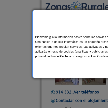
Busca por alojamiento
Alojamientos
>
Castilla y León
>
Valladolid
Bienvenid@ a la información básica sobre las cookies 
Casa Rural Reyes Godos
Una cookie o galleta informática es un pequeño archiv
Casa Rural en San Román de Hornij
externas que nos prestan servicios. Las activadas y n
activarás el resto de cookies (analíticas y publicita
Alquiler completo
12 plazas
5
pulsando el botón
Rechazar
o elegir su activación/de
914 332..Ver teléfonos
Contactar con el alojamient