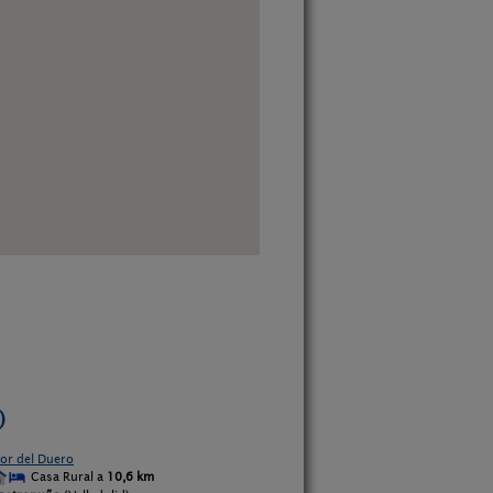
)
lor del Duero
Casa Rural a
10,6 km