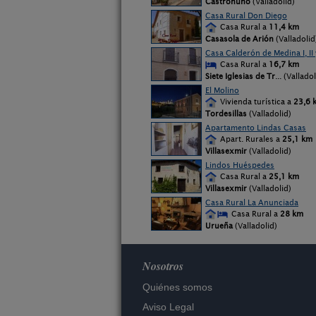
Castronuño
(Valladolid)
Casa Rural Don Diego
Casa Rural a
11,4 km
Casasola de Arión
(Valladolid
Casa Calderón de Medina I, II y
Casa Rural a
16,7 km
Siete Iglesias de Tr
... (Vallado
El Molino
Vivienda turística a
23,6 
Tordesillas
(Valladolid)
Apartamento Lindas Casas
Apart. Rurales a
25,1 km
Villasexmir
(Valladolid)
Lindos Huéspedes
Casa Rural a
25,1 km
Villasexmir
(Valladolid)
Casa Rural La Anunciada
Casa Rural a
28 km
Urueña
(Valladolid)
Nosotros
Quiénes somos
Aviso Legal