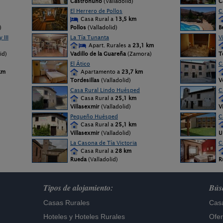
Castronuño
(Valladolid)
C
El Herrero de Pollos
C
Casa Rural a
13,5 km
)
Pollos
(Valladolid)
B
 III
La Tía Tunanta
V
Apart. Rurales a
23,1 km
lid)
Vadillo de la Guareña
(Zamora)
T
El Ático
C
km
Apartamento a
23,7 km
Tordesillas
(Valladolid)
Ve
Casa Rural Lindo Huésped
C
Casa Rural a
25,1 km
Villasexmir
(Valladolid)
V
Pequeño Huésped
C
Casa Rural a
25,1 km
Villasexmir
(Valladolid)
U
La Casona de Tía Victoria
C
Casa Rural a
28 km
Rueda
(Valladolid)
R
Tipos de alojamiento:
Búsq
Casas Rurales
Casa
Hoteles
y
Hoteles Rurales
Ofer