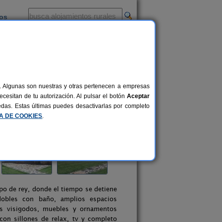
ios
-
al. Algunas son nuestras y otras pertenecen a empresas
cesitan de tu autorización. Al pulsar el botón
Aceptar
uedas. Estas últimas puedes desactivarlas por completo
CA DE COOKIES
.
po de rey, donde el tiempo se detiene
dobles con baño, amplios espacios
os visigodos, muebles y ornamentos
on sillones de relax, tv y completo