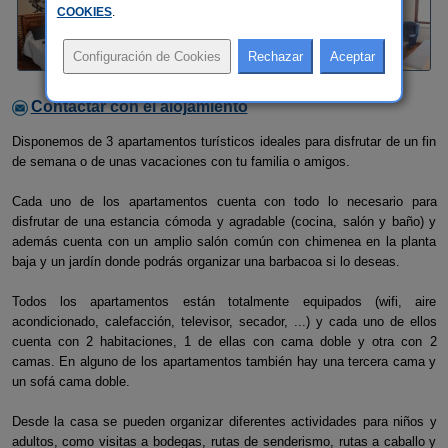
COOKIES
.
Contactar con el alojamiento
Disponemos de 3 apartamentos turísticos ideales para disfrutar de un fin
de semana o de unas vacaciones con tu familia o amigos.
Cada uno de los apartamentos cuenta con todo lo necesario para
disfrutar de una estancia cómoda y agradable (cocina, salón y baño) y
además cuenta con un amplio salón común con chimenea en la planta
baja y un jardín donde podrás organizar una barbacoa si lo deseas.
Todos los apartamentos están totalmente equipados (wifi, aire
acondicionado, calefacción, televisor, secador, ...) y cada uno de ellos
cuenta con 2 habitaciones, 1 de ellas con cama doble y otra con 2
camas. En alguno de los apartamentos también hay una tercera cama y
un sofá cama doble.
Desde la casa se pueden organizar diferentes actividades para niños y
adultos, como visitas a bodegas, rutas de senderismo, rutas a caballo y