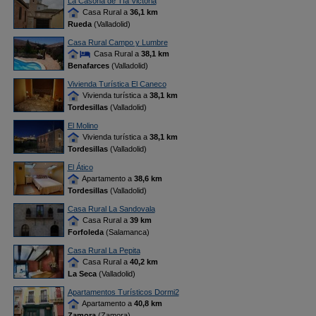
La Casona de Tía Victoria
Casa Rural a
36,1 km
Rueda
(Valladolid)
Casa Rural Campo y Lumbre
Casa Rural a
38,1 km
Benafarces
(Valladolid)
Vivienda Turística El Caneco
Vivienda turística a
38,1 km
Tordesillas
(Valladolid)
El Molino
Vivienda turística a
38,1 km
Tordesillas
(Valladolid)
El Ático
Apartamento a
38,6 km
Tordesillas
(Valladolid)
Casa Rural La Sandovala
Casa Rural a
39 km
Forfoleda
(Salamanca)
Casa Rural La Pepita
Casa Rural a
40,2 km
La Seca
(Valladolid)
Apartamentos Turísticos Dormi2
Apartamento a
40,8 km
Zamora
(Zamora)