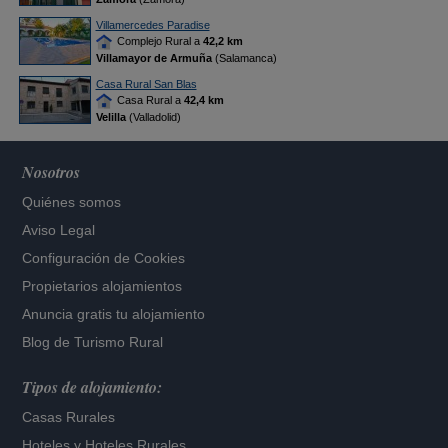
Villamercedes Paradise
Complejo Rural a
42,2 km
Villamayor de Armuña
(Salamanca)
Casa Rural San Blas
Casa Rural a
42,4 km
Velilla
(Valladolid)
Nosotros
Quiénes somos
Aviso Legal
Configuración de Cookies
Propietarios alojamientos
Anuncia gratis tu alojamiento
Blog de Turismo Rural
Tipos de alojamiento:
Casas Rurales
Hoteles
y
Hoteles Rurales