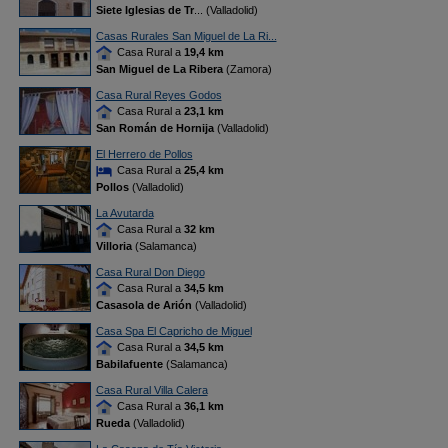
Siete Iglesias de Tr
... (Valladolid)
Casas Rurales San Miguel de La Ri...
Casa Rural a
19,4 km
San Miguel de La Ribera
(Zamora)
Casa Rural Reyes Godos
Casa Rural a
23,1 km
San Román de Hornija
(Valladolid)
El Herrero de Pollos
Casa Rural a
25,4 km
Pollos
(Valladolid)
La Avutarda
Casa Rural a
32 km
Villoria
(Salamanca)
Casa Rural Don Diego
Casa Rural a
34,5 km
Casasola de Arión
(Valladolid)
Casa Spa El Capricho de Miguel
Casa Rural a
34,5 km
Babilafuente
(Salamanca)
Casa Rural Villa Calera
Casa Rural a
36,1 km
Rueda
(Valladolid)