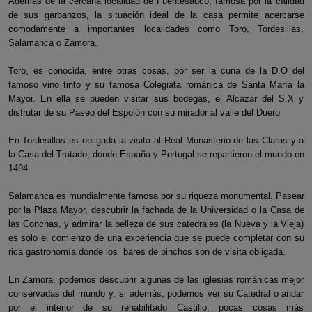
Además de la cercana localidad de Fuentesaúco, famosa por la calidad
de sus garbanzos, la situación ideal de la casa permite acercarse
comodamente a importantes localidades como Toro, Tordesillas,
Salamanca o Zamora.
Toro, es conocida, entre otras cosas, por ser la cuna de la D.O del
famoso vino tinto y su famosa Colegiata románica de Santa María la
Mayor. En ella se pueden visitar sus bodegas, el Alcazar del S.X y
disfrutar de su Paseo del Espolón con su mirador al valle del Duero
En Tordesillas es obligada la visita al Real Monasterio de las Claras y a
la Casa del Tratado, donde España y Portugal se repartieron el mundo en
1494.
Salamanca es mundialmente famosa por su riqueza monumental. Pasear
por la Plaza Mayor, descubrir la fachada de la Universidad o la Casa de
las Conchas, y admirar la belleza de sus catedrales (la Nueva y la Vieja)
es solo el comienzo de una experiencia que se puede completar con su
rica gastronomía donde los bares de pinchos son de visita obligada.
En Zamora, podemos descubrir algunas de las iglesias románicas mejor
conservadas del mundo y, si además, podemos ver su Catedral o andar
por el interior de su rehabilitado Castillo, pocas cosas más