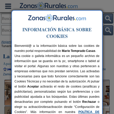
INFORMACIÓN BÁSICA SOBRE
COOKIES
Alojamientos
>
Castilla y León
>
Zamora
>
Vadillo de la Guareña
> La Tía
Bienvenid@ a la información básica sobre las cookies de
Tunanta
nuestro portal responsabilidad de
Mario Temprado Casas
.
La Tía Tunanta
Una cookie o galleta informática es un pequeño archivo de
información que se guarda en tu pc, smartphone o tablet al
Apartamentos Rurales en Vadillo de la Guareña (Zamora)
visitar el portal. Algunas son nuestras y otras pertenecen a
Alquiler completo y por habitaciones
2-12+2 plazas
54 km de
empresas externas que nos prestan servicios. Las activadas
Zamora
y necesarias para que todo funcione correctamente son las
Cookies Técnicas y no necesitan de tu autorización. Al pulsar
el botón
Aceptar
activarás el resto de cookies (analíticas y
publicitarias), personalizadas según tus preferencias y con
publicidad ajustada a tus búsquedas. Estas últimas puedes
desactivarlas por completo pulsando el botón
Rechazar
o
elegir su activación/desactivación desde “Configuración de
Cookies”. Más información en nuestra
POLÍTICA DE