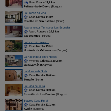
Hotel Rural a
11,2 km
Peñaranda de Duero
(Burgos)
La Prensa de Vino
Casa Rural a
14 km
Peñalba de San Esteban
(Soria)
Apartamentos Turísticos Las Escuelas
Apart. Rurales a
14,9 km
Vadocondes
(Burgos)
La Finca de Salaverri
Casa Rural a
19 km
Hontoria de Valdearados
(Burgos)
La Hacendera Entre Hoces
Vivienda turística a
20,2 km
Valdevarnés
(Segovia)
La Morada de Soria
Casa Rural a
20,6 km
Torraño
(Soria)
La Casa del Cura
Casa Rural a
20,9 km
Fresnillo de Las Dueñas
(Burgos)
Boteros Casa Rural
Casa Rural a
21,1 km
Ayllón
(Segovia)