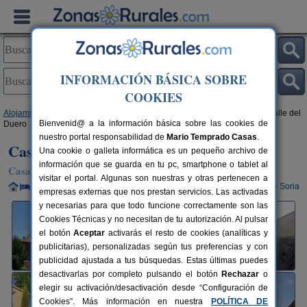
INFORMACIÓN BÁSICA SOBRE
COOKIES
Alojamientos
>
Castilla y León
>
Soria
>
Langa de Duero
> Casa Rural Valle del
Bienvenid@ a la información básica sobre las cookies de
Duero
nuestro portal responsabilidad de
Mario Temprado Casas
.
Casa Rural Valle del Duero
Una cookie o galleta informática es un pequeño archivo de
información que se guarda en tu pc, smartphone o tablet al
Casa Rural en Langa de Duero (Soria)
visitar el portal. Algunas son nuestras y otras pertenecen a
Alquiler completo y por habitaciones
10+2 plazas
80 km de Soria
empresas externas que nos prestan servicios. Las activadas
y necesarias para que todo funcione correctamente son las
Cookies Técnicas y no necesitan de tu autorización. Al pulsar
el botón
Aceptar
activarás el resto de cookies (analíticas y
publicitarias), personalizadas según tus preferencias y con
publicidad ajustada a tus búsquedas. Estas últimas puedes
desactivarlas por completo pulsando el botón
Rechazar
o
elegir su activación/desactivación desde “Configuración de
Cookies”. Más información en nuestra
POLÍTICA DE