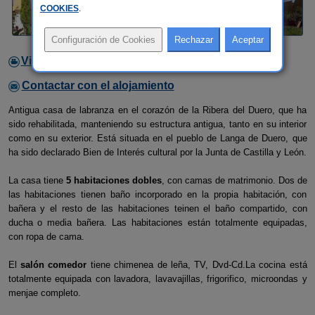
COOKIES
.
Video
Contactar con el alojamiento
Antigua casa de labranza en el corazón de la Ribera del Duero, que ha
sido rehabilitada, manteniendo su estructura antigua, tanto en su interior
como en su exterior. Está situada en el pueblo de Langa de Duero, que
ha sido declarado Bien de Interés cultural por la Junta de Castilla y León.
La casa tiene
5 habitaciones dobles
, con camas de matrimonio. Dos de
las habitaciones tienen baño incorporado en la propia habitación, con
bañera y el resto de las habitaciones teinen el baño compartido, con
ducha o media bañera. Las habitaciones están totalmente equipadas,
con ropa de cama.
El
salón comedor
tiene chimenea de leña, TV, Dvd-Cd.La cocina está
totalmente equipada con lavadora, lavavajillas, frigorifico, microondas y
menjae completo.