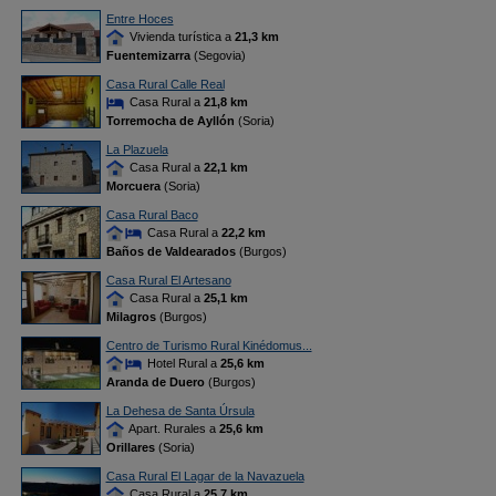
Entre Hoces
Vivienda turística a
21,3 km
Fuentemizarra
(Segovia)
Casa Rural Calle Real
Casa Rural a
21,8 km
Torremocha de Ayllón
(Soria)
La Plazuela
Casa Rural a
22,1 km
Morcuera
(Soria)
Casa Rural Baco
Casa Rural a
22,2 km
Baños de Valdearados
(Burgos)
Casa Rural El Artesano
Casa Rural a
25,1 km
Milagros
(Burgos)
Centro de Turismo Rural Kinédomus...
Hotel Rural a
25,6 km
Aranda de Duero
(Burgos)
La Dehesa de Santa Úrsula
Apart. Rurales a
25,6 km
Orillares
(Soria)
Casa Rural El Lagar de la Navazuela
Casa Rural a
25,7 km