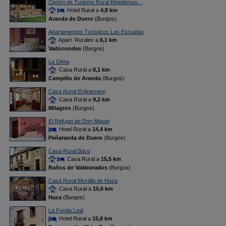
Centro de Turismo Rural Kinédomus...
Hotel Rural a
4,8 km
Aranda de Duero
(Burgos)
Apartamentos Turísticos Las Escuelas
Apart. Rurales a
6,1 km
Vadocondes
(Burgos)
La Olma
Casa Rural a
8,1 km
Campillo de Aranda
(Burgos)
Casa Rural El Artesano
Casa Rural a
9,2 km
Milagros
(Burgos)
El Refugio de Don Miguel
Hotel Rural a
14,4 km
Peñaranda de Duero
(Burgos)
Casa Rural Baco
Casa Rural a
15,5 km
Baños de Valdearados
(Burgos)
Casa Rural Muralla de Haza
Casa Rural a
15,6 km
Haza
(Burgos)
La Fonda Leal
Hotel Rural a
15,8 km