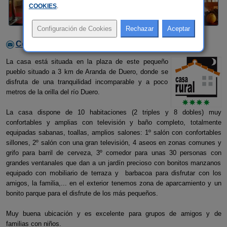
COOKIES
.
Contactar con el alojamiento
La casa está situada en la plaza de este pequeño
pueblo situado a 3 km de Aranda de Duero, donde se
disfruta de una tranquilidad incomparable y a poco
metros de la orilla del río Duero.
La casa dispone de 10 habitaciones (2 triples y 8 dobles) muy
confortables y amplias con televisión y baño completo, totalmente
equipadas sabanas, toallas, amplios salones: 1º salón con confortables
sillones, 2º salón con una gran televisión, 4 aseos en zonas comunes y
grifo para barril de cerveza, 3º comedor para unas 30 personas con
grandes ventanales que dan a un jardín precioso con bonitos manzanos
equipado con mobiliario de terraza y barbacoa para disfrutar con los
amigos, la familia,... en el exterior tenemos zona de aparcamiento y un
bonito parque para el disfrute de los más pequeños.
Muy buena ubicación y es excelente para grupos de amigos y de
familias con niños.