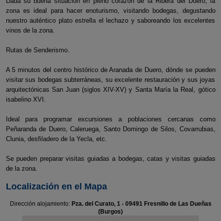
Dada su buena situacion en pleno corazón de la Ribera del Duero, la
zona es ideal para hacer enoturismo, visitando bodegas, degustando
nuestro auténtico plato estrella el lechazo y saboreando los excelentes
vinos de la zona.
Rutas de Senderismo.
A 5 minutos del centro histórico de Aranada de Duero, dónde se pueden
visitar sus bodegas subterráneas, su excelente restauraciòn y sus joyas
arquitectónicas San Juan (siglos XIV-XV) y Santa María la Real, gótico
isabelino XVI.
Ideal para programar excursiones a poblaciones cercanas como
Peñaranda de Duero, Caleruega, Santo Domingo de Silos, Covarrubias,
Clunia, desfiladero de la Yecla, etc.
Se pueden preparar visitas guiadas a bodegas, catas y visitas guiadas
de la zona.
Localización en el Mapa
Dirección alojamiento:
Pza. del Curato, 1 - 09491 Fresnillo de Las Dueñas
(Burgos)