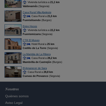
Vivienda turística a
21,1 km
Valdevarnés
(Segovia)
Casa Rural Villa Abeleste
Casa Rural a
21,5 km
Fuentelisendo
(Burgos)
Entre Hoces
Vivienda turística a
22,2 km
Fuentemizarra
(Segovia)
CTR El Museo
Hotel Rural a
25 km
Cedillo de La Torre
(Segovia)
La Mambla de La Ribera
Casa Rural a
28,2 km
Mambrilla de Castrejón
(Burgos)
El Amanecer de Sara
Casa Rural a
28,8 km
Cuevas de Provanco
(Segovia)
Nosotros
Quiénes somos
Aviso Legal