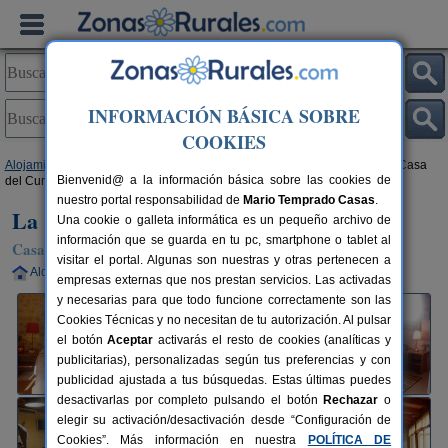
INFORMACIÓN BÁSICA SOBRE
COOKIES
Alojamientos
>
Castilla y León
>
Burgos
>
Fresnillo de Las Dueñas
> La Casa
Bienvenid@ a la información básica sobre las cookies de
del Cura
nuestro portal responsabilidad de
Mario Temprado Casas
.
La Casa del Cura
Una cookie o galleta informática es un pequeño archivo de
información que se guarda en tu pc, smartphone o tablet al
Casa Rural en Fresnillo de Las Dueñas (Burgos)
visitar el portal. Algunas son nuestras y otras pertenecen a
Alquiler completo
10-20+6 plazas
80 km de Burgos
empresas externas que nos prestan servicios. Las activadas
y necesarias para que todo funcione correctamente son las
Cookies Técnicas y no necesitan de tu autorización. Al pulsar
el botón
Aceptar
activarás el resto de cookies (analíticas y
publicitarias), personalizadas según tus preferencias y con
publicidad ajustada a tus búsquedas. Estas últimas puedes
desactivarlas por completo pulsando el botón
Rechazar
o
elegir su activación/desactivación desde “Configuración de
Cookies”. Más información en nuestra
POLÍTICA DE