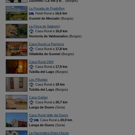
Zuzones / La Vid y B
... (Burgos)
La Posada de PradoRey
Hotel Rural a
16,6 km
Gumiel de Mercado
(Burgos)
La Finca de Salaverri
Casa Rural a
16,8 km
Hontoria de Valdearados
(Burgos)
Casa Rural La Pacheca
Casa Rural a
17,8 km
Villalbilla de Gumiel
(Burgos)
Casa Rural 1904
Casa Rural a
17,9 km
Tubilla del Lago
(Burgos)
Las Piñuelas
Casa Rural a
18 km
Tubilla del Lago
(Burgos)
Casa Gañan
Casa Rural a
20,7 km
Langa de Duero
(Soria)
Casa Rural Valle del Duero
Casa Rural a
20,9 km
Langa de Duero
(Soria)
La Hacendera Entre Hoces