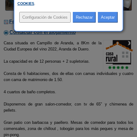
COOKIES
.
Fechas Libres
Contactar con el alojamiento
Casa situada en Campillo de Aranda, a 8Km de la
Ciudad Europea del vino 2022, Aranda de Duero.
La capacidad es de 12 personas + 2 supletorias.
Consta de 6 habitaciones, dos de ellas con camas individuales y cuatro
con cama de matrimonio de 1.50.
4 cuartos de baño completos.
Disponemos de gran salon-comedor, con tv de 65" y chimenea de
pellets.
Gran patio con barbacoa y paellero. Mesas de comedor para todos los
comensales, zona de chillout , tobogán para los más peques y mesa de
pin-pong.