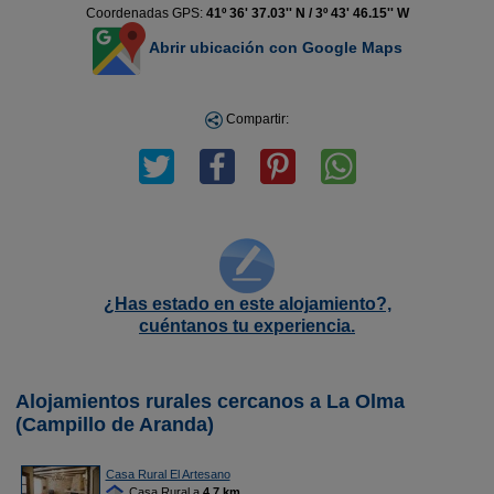
Coordenadas GPS:
41º 36' 37.03'' N / 3º 43' 46.15'' W
Abrir ubicación con Google Maps
Compartir:
¿Has estado en este alojamiento?,
cuéntanos tu experiencia.
Alojamientos rurales cercanos a La Olma
(Campillo de Aranda)
Casa Rural El Artesano
Casa Rural a
4,7 km