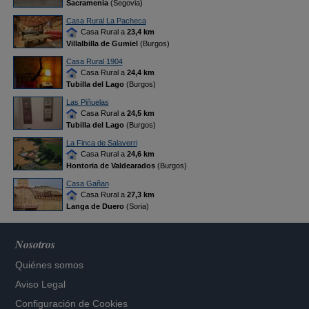
Sacramenia
(Segovia)
Casa Rural La Pacheca
Casa Rural a
23,4 km
Villalbilla de Gumiel
(Burgos)
Casa Rural 1904
Casa Rural a
24,4 km
Tubilla del Lago
(Burgos)
Las Piñuelas
Casa Rural a
24,5 km
Tubilla del Lago
(Burgos)
La Finca de Salaverri
Casa Rural a
24,6 km
Hontoria de Valdearados
(Burgos)
Casa Gañan
Casa Rural a
27,3 km
Langa de Duero
(Soria)
Nosotros
Quiénes somos
Aviso Legal
Configuración de Cookies