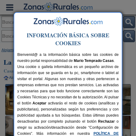
INFORMACIÓN BÁSICA SOBRE
COOKIES
Alojamientos
>
Castilla y León
>
Burgos
>
Campillo de Aranda
> La Olma
Bienvenid@ a la información básica sobre las cookies de
La Olma
nuestro portal responsabilidad de
Mario Temprado Casas
.
Una cookie o galleta informática es un pequeño archivo de
Casa Rural en Campillo de Aranda (Burgos)
información que se guarda en tu pc, smartphone o tablet al
Alquiler completo
6-12+2 plazas
94 km de Burgos
visitar el portal. Algunas son nuestras y otras pertenecen a
empresas externas que nos prestan servicios. Las activadas
y necesarias para que todo funcione correctamente son las
Cookies Técnicas y no necesitan de tu autorización. Al pulsar
el botón
Aceptar
activarás el resto de cookies (analíticas y
publicitarias), personalizadas según tus preferencias y con
publicidad ajustada a tus búsquedas. Estas últimas puedes
desactivarlas por completo pulsando el botón
Rechazar
o
elegir su activación/desactivación desde “Configuración de
Cookies”. Más información en nuestra
POLÍTICA DE