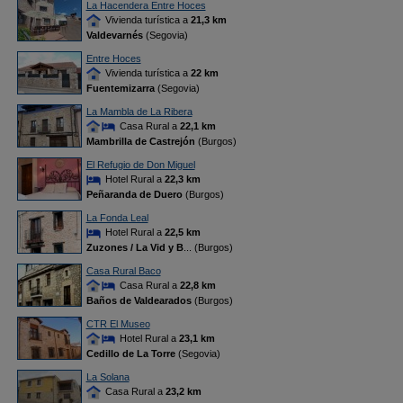
La Hacendera Entre Hoces
Vivienda turística a
21,3 km
Valdevarnés
(Segovia)
Entre Hoces
Vivienda turística a
22 km
Fuentemizarra
(Segovia)
La Mambla de La Ribera
Casa Rural a
22,1 km
Mambrilla de Castrejón
(Burgos)
El Refugio de Don Miguel
Hotel Rural a
22,3 km
Peñaranda de Duero
(Burgos)
La Fonda Leal
Hotel Rural a
22,5 km
Zuzones / La Vid y B
... (Burgos)
Casa Rural Baco
Casa Rural a
22,8 km
Baños de Valdearados
(Burgos)
CTR El Museo
Hotel Rural a
23,1 km
Cedillo de La Torre
(Segovia)
La Solana
Casa Rural a
23,2 km