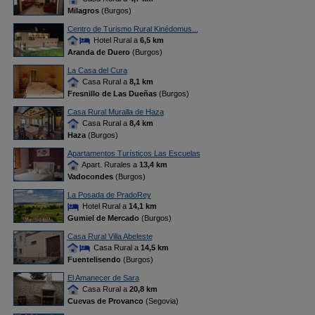
Milagros
(Burgos)
Centro de Turismo Rural Kinédomus...
Hotel Rural a
6,5 km
Aranda de Duero
(Burgos)
La Casa del Cura
Casa Rural a
8,1 km
Fresnillo de Las Dueñas
(Burgos)
Casa Rural Muralla de Haza
Casa Rural a
8,4 km
Haza
(Burgos)
Apartamentos Turísticos Las Escuelas
Apart. Rurales a
13,4 km
Vadocondes
(Burgos)
La Posada de PradoRey
Hotel Rural a
14,1 km
Gumiel de Mercado
(Burgos)
Casa Rural Villa Abeleste
Casa Rural a
14,5 km
Fuentelisendo
(Burgos)
El Amanecer de Sara
Casa Rural a
20,8 km
Cuevas de Provanco
(Segovia)