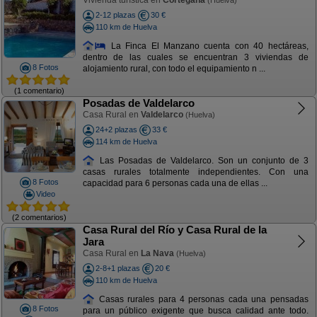
Vivienda turística en
Cortegana
(Huelva)
2-12 plazas
30 €
110 km de Huelva
La Finca El Manzano cuenta con 40 hectáreas,
dentro de las cuales se encuentran 3 viviendas de
8 Fotos
alojamiento rural, con todo el equipamiento n ...
(1 comentario)
Posadas de Valdelarco
Casa Rural en
Valdelarco
(Huelva)
24+2 plazas
33 €
114 km de Huelva
Las Posadas de Valdelarco. Son un conjunto de 3
casas rurales totalmente independientes. Con una
8 Fotos
capacidad para 6 personas cada una de ellas ...
Video
(2 comentarios)
Casa Rural del Río y Casa Rural de la
Jara
Casa Rural en
La Nava
(Huelva)
2-8+1 plazas
20 €
110 km de Huelva
Casas rurales para 4 personas cada una pensadas
8 Fotos
para un público exigente que busca calidad ante todo.