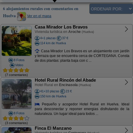
6 alojamientos rurales con comentarios en
Huelva
Ver en el mapa
Casa Mirador Los Bravos
Vivienda turística en
Aroche
(Huelva)
4+1 plazas
37 €
114 km de Huelva
Casa Mirador Los Bravos es un alojamiento con jardín
y terraza que se encuentra cerca de CORTEGANA. Consta
8 Fotos
de dos plantas: planta baja con c ...
Video
(7 comentarios)
Hotel Rural Rincón del Abade
Hotel Rural en
Encinasola
(Huelva)
41+10 plazas
23 €
150 km de Huelva
Pequeño y acogedor Hotel Rural en Huelva. Ideal
para desconectar y reponer energias disfrutando de la
8 Fotos
naturaleza. Un lugar ideal para todos ...
(3 comentarios)
Finca El Manzano