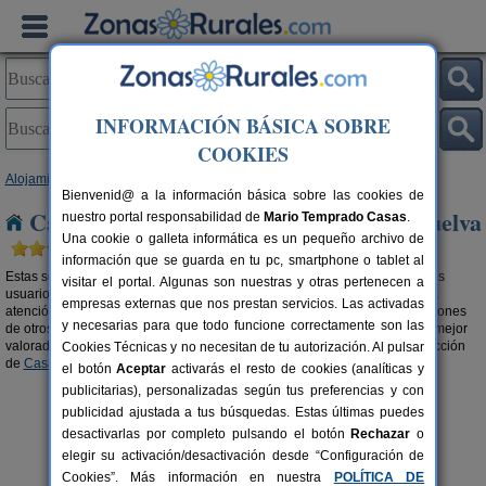
INFORMACIÓN BÁSICA SOBRE
COOKIES
Alojamientos
>
Casas recomendadas por viajeros
>
Andalucía
> Huelva
Bienvenid@ a la información básica sobre las cookies de
Casas recomendadas por viajeros en Huelva
nuestro portal responsabilidad de
Mario Temprado Casas
.
Una cookie o galleta informática es un pequeño archivo de
información que se guarda en tu pc, smartphone o tablet al
Estas son las casa recomendadas en turismo rural mejor valoradas por los
visitar el portal. Algunas son nuestras y otras pertenecen a
usuarios. Por su ubicación, por sus servicios, por sus instalaciones, por la
empresas externas que nos prestan servicios. Las activadas
atención del propietario,... Si eres de los que eligen escuchando las opiniones
y necesarias para que todo funcione correctamente son las
de otros viajeros, estos son los
alojamientos recomendados en Huelva
mejor
valorados. Si prefieres aprovechar grandes descuentos, visita nuestra sección
Cookies Técnicas y no necesitan de tu autorización. Al pulsar
de
Casas Rurales con ofertas en Huelva
.
el botón
Aceptar
activarás el resto de cookies (analíticas y
publicitarias), personalizadas según tus preferencias y con
publicidad ajustada a tus búsquedas. Estas últimas puedes
desactivarlas por completo pulsando el botón
Rechazar
o
elegir su activación/desactivación desde “Configuración de
Cookies”. Más información en nuestra
POLÍTICA DE