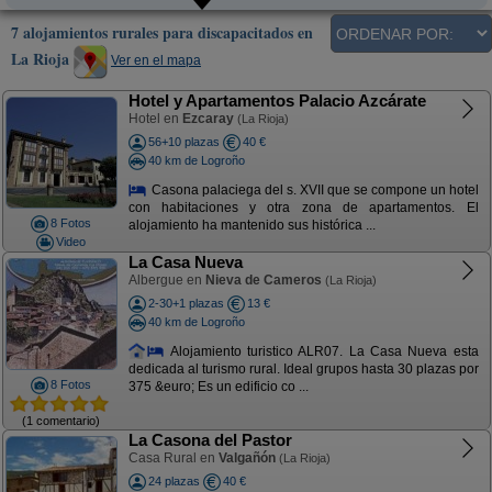
7 alojamientos rurales para discapacitados en
La Rioja
Ver en el mapa
Hotel y Apartamentos Palacio Azcárate
Hotel en
Ezcaray
(La Rioja)
56+10 plazas
40 €
40 km de Logroño
Casona palaciega del s. XVII que se compone un hotel
con habitaciones y otra zona de apartamentos. El
8 Fotos
alojamiento ha mantenido sus histórica ...
Video
La Casa Nueva
Albergue en
Nieva de Cameros
(La Rioja)
2-30+1 plazas
13 €
40 km de Logroño
Alojamiento turistico ALR07. La Casa Nueva esta
dedicada al turismo rural. Ideal grupos hasta 30 plazas por
8 Fotos
375 &euro; Es un edificio co ...
(1 comentario)
La Casona del Pastor
Casa Rural en
Valgañón
(La Rioja)
24 plazas
40 €