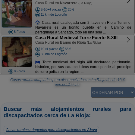
Casa Rural en
Navarrete
(La Rioja)
2-10+4 plazas
25 €
11 km de Logroño
Casa rural catalogada con 2 llaves en Rioja Turismo.
Navarrete es un bonito pueblo en el Camino de
8 Fotos
peregrinaje a Santiago, todo en una sola ...
Casa Rural Medieval Torre Fuerte S.XIII
Casa Rural en
Baños de Rioja
(La Rioja)
10+4 plazas
55 €
50 km de Logroño
Torre medieval del siglo XIII declarada patrimonio-
histórico, por sus características corresponde al prototipo
8 Fotos
de torre gótica en la región. ...
Casas rurales adaptadas para discapacitados en La Rioja
desde
13
€
persona/noche.
Buscar más alojamientos rurales para
discapacitados cerca de La Rioja:
Casas rurales adaptadas para discapacitados en
Álava