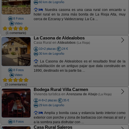
60 km de Logroño
Nuestra casona es una casa rural con encanto u
hotel rural en la zona más bonita de La Rioja Alta, muy
8 Fotos
cerca de Ezcaray y Valdezcaray. La Ca ...
Video
(1 comentario)
La Casona de Aldealobos
Casa Rural en
Aldealobos
(La Rioja)
10+2 plazas
24 €
30 km de Logroño
La Casona de Aldealobos es el resultado final de la
rehabilitación de un antiguo pajar que data construido en
8 Fotos
1890, destinado en la parte ba ...
Video
(3 comentarios)
Bodega Rural Villa Carmen
Vivienda turística en
Arenzana de Abajo
(La Rioja)
4-8+2 plazas
35 €
29 km de Logroño
Amplia y bonita casa y estancia tanto interior como
exterior con porche y zona de barbacoa con mesas al sol y
8 Fotos
a la sombra para disfrutar con ...
Casa Rural Saleros