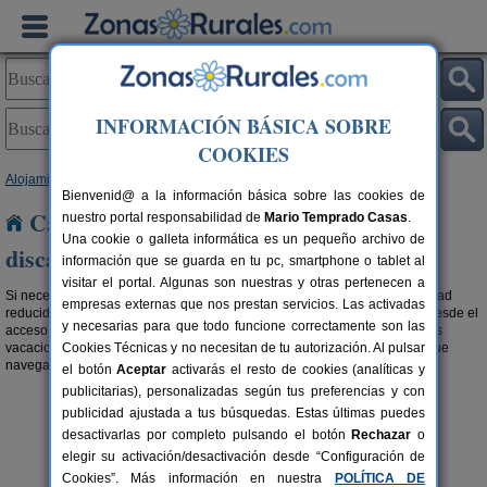
INFORMACIÓN BÁSICA SOBRE
COOKIES
Alojamientos
>
Casas rurales adaptadas
> La Rioja
Bienvenid@ a la información básica sobre las cookies de
Casas rurales adaptadas para
nuestro portal responsabilidad de
Mario Temprado Casas
.
Una cookie o galleta informática es un pequeño archivo de
discapacitados en La Rioja
información que se guarda en tu pc, smartphone o tablet al
visitar el portal. Algunas son nuestras y otras pertenecen a
Si necesitas una casa rural en La Rioja adaptada a personas con movilidad
empresas externas que nos prestan servicios. Las activadas
reducida, aquí las puedes encontrar.
Alojamientos rurales accesibles
desde el
y necesarias para que todo funcione correctamente son las
acceso, baños habilitados, cómodas camas,... todos nos merecemos unas
vacaciones rurales como toca. No desconectes de la red en tu viaje y sigue
Cookies Técnicas y no necesitan de tu autorización. Al pulsar
navegando en internet en las
casas rurales con wifi en La Rioja
.
el botón
Aceptar
activarás el resto de cookies (analíticas y
publicitarias), personalizadas según tus preferencias y con
publicidad ajustada a tus búsquedas. Estas últimas puedes
desactivarlas por completo pulsando el botón
Rechazar
o
elegir su activación/desactivación desde “Configuración de
Cookies”. Más información en nuestra
POLÍTICA DE