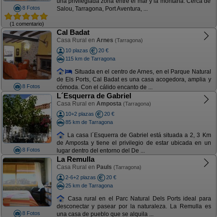
una privilegiada zona entre el mar y la montaña. Cerca de
8 Fotos
Salou, Tarragona, Port Aventura, ...
(1 comentario)
Cal Badat
Casa Rural en
Arnes
(Tarragona)
10 plazas
20 €
115 km de Tarragona
Situada en el centro de Arnes, en el Parque Natural
de Els Ports, Cal Badat es una casa acogedora, amplia y
8 Fotos
cómoda. Con el cálido encanto de ...
L´Esquerra de Gabriel
Casa Rural en
Amposta
(Tarragona)
10+2 plazas
20 €
85 km de Tarragona
La casa l´Esquerra de Gabriel está situada a 2, 3 Km
de Amposta y tiene el privilegio de estar ubicada en un
8 Fotos
lugar dentro del entorno del De ...
La Remulla
Casa Rural en
Pauls
(Tarragona)
2-6+2 plazas
20 €
25 km de Tarragona
Casa rural en el Parc Natural Dels Ports ideal para
desconectar y pasear por la naturaleza. La Remulla es
8 Fotos
una casa de pueblo que se alquila ...