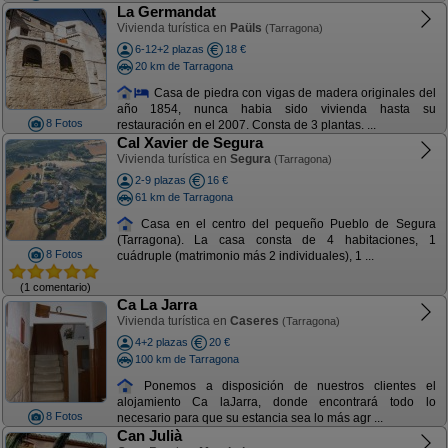
La Germandat
Vivienda turística en
Paüls
(Tarragona)
6-12+2 plazas
18 €
20 km de Tarragona
Casa de piedra con vigas de madera originales del
año 1854, nunca habia sido vivienda hasta su
8 Fotos
restauración en el 2007. Consta de 3 plantas. ...
Cal Xavier de Segura
Vivienda turística en
Segura
(Tarragona)
2-9 plazas
16 €
61 km de Tarragona
Casa en el centro del pequeño Pueblo de Segura
(Tarragona). La casa consta de 4 habitaciones, 1
8 Fotos
cuádruple (matrimonio más 2 individuales), 1 ...
(1 comentario)
Ca La Jarra
Vivienda turística en
Caseres
(Tarragona)
4+2 plazas
20 €
100 km de Tarragona
Ponemos a disposición de nuestros clientes el
alojamiento Ca laJarra, donde encontrará todo lo
8 Fotos
necesario para que su estancia sea lo más agr ...
Can Julià