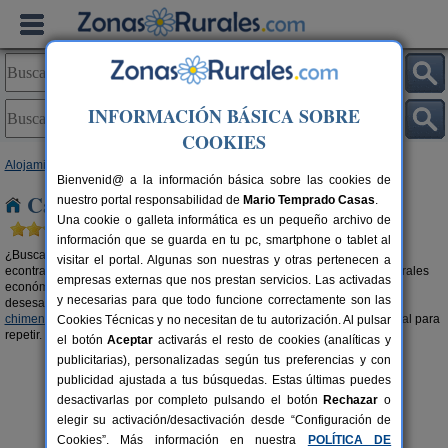
INFORMACIÓN BÁSICA SOBRE
COOKIES
Alojamientos
>
Casas rurales baratas
>
Cataluña
> Tarragona
Bienvenid@ a la información básica sobre las cookies de
Casas rurales baratas en Tarragona
nuestro portal responsabilidad de
Mario Temprado Casas
.
Una cookie o galleta informática es un pequeño archivo de
información que se guarda en tu pc, smartphone o tablet al
¿Buscas
casa rural en Tarragona al mejor precio
? En Zonas Rurales
visitar el portal. Algunas son nuestras y otras pertenecen a
econtrarás el alojamiento rural más ajustado a tu bolsillo. Alojamientos rurales
empresas externas que nos prestan servicios. Las activadas
económicos de Tarragona por menos de 20 € persona/noche. Si también
y necesarias para que todo funcione correctamente son las
desesas una estancia acogedora, mira una de estas
casas rurales con
chimenea en Tarragona
y experimenta un inolvidable viaje de turismo rural para
Cookies Técnicas y no necesitan de tu autorización. Al pulsar
repetir.
el botón
Aceptar
activarás el resto de cookies (analíticas y
publicitarias), personalizadas según tus preferencias y con
publicidad ajustada a tus búsquedas. Estas últimas puedes
desactivarlas por completo pulsando el botón
Rechazar
o
elegir su activación/desactivación desde “Configuración de
Cookies”. Más información en nuestra
POLÍTICA DE