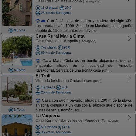
Casa Rural en
Masriudoms
(Tarragona)
11+2 plazas
20 €
25 km de Tarragona
Can Julià, casa de piedra y madera del siglo XIX,
restaurada el año 1999. Situada en Masriudoms, pequeño
8 Fotos
pueblo de 150 habitantes con divers ...
Casa Rural Maria Cinta
Casa Rural en
L´Ampolla
(Tarragona)
7+2 plazas
20 €
69 km de Tarragona
Casa María Cinta es un bonito alojamiento que se
encuentra situado en la localidad de l´Ampolla
8 Fotos
(tarragona). Se trata de una bonita casa rur ...
El Trull
Vivienda turística en
Creixell
(Tarragona)
10 plazas
10 €
20 km de Tarragona
Casa con jardín privado, situada a 200 m de la playa,
en zona contigua a un club social público que dispone de
8 Fotos
pistas de tenis, frontón, squ ...
La Vaquería
Casa Rural en
Banyeres del Penedès
(Tarragona)
5+1 plazas
17 €
35 km de Tarragona