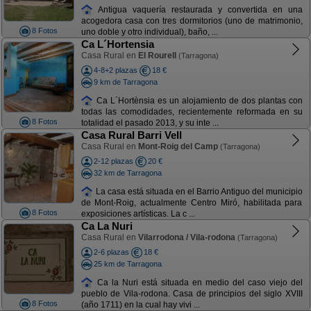
Antigua vaquería restaurada y convertida en una
acogedora casa con tres dormitorios (uno de matrimonio,
8 Fotos
uno doble y otro individual), baño, ...
Ca L´Hortensia
Casa Rural en
El Rourell
(Tarragona)
4-8+2 plazas
18 €
9 km de Tarragona
Ca L´Hortènsia es un alojamiento de dos plantas con
todas las comodidades, recientemente reformada en su
8 Fotos
totalidad el pasado 2013, y su inte ...
Casa Rural Barri Vell
Casa Rural en
Mont-Roig del Camp
(Tarragona)
2-12 plazas
20 €
32 km de Tarragona
La casa está situada en el Barrio Antiguo del municipio
de Mont-Roig, actualmente Centro Miró, habilitada para
8 Fotos
exposiciones artísticas. La c ...
Ca La Nuri
Casa Rural en
Vilarrodona / Vila-rodona
(Tarragona)
2-6 plazas
18 €
25 km de Tarragona
Ca la Nuri está situada en medio del caso viejo del
pueblo de Vila-rodona. Casa de principios del siglo XVIII
8 Fotos
(año 1711) en la cual hay vivi ...