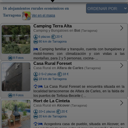
16 alojamientos rurales económicos en
Tarragona
Ver en el mapa
Camping Terra Alta
Camping y Bungalows en
Bot
(Tarragona)
6 plazas
20 €
90 km de Tarragona
Camping familiar y tranquilo, cuenta con bungalows y
mobil-homes con climatización y con vistas a las
8 Fotos
montañas, para 2 y 5 personas, cocina- ...
Casa Rural Foreset
Casa Rural en
Alfara de Carles
(Tarragona)
2-5+2 plazas
18 €
18 km de Tarragona
La Casa Rural Foreset se encuentra situada en la
localidad tarraconense de Alfara de Carles, en la falda de
8 Fotos
los puertos de Tortosa-Beceite ( ...
Hort de La Cinteta
Casa Rural en
Alcover
(Tarragona)
10+1 plazas
20 €
20 km de Tarragona
Acogedora casa de pueblo, situada en Alcover, en