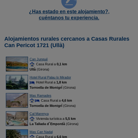
¿Has estado en este alojamiento?,
cuéntanos tu experiencia.
Alojamientos rurales cercanos a Casas Rurales
Can Pericot 1721 (Ullà)
Can Junqué
Casa Rural a
0,1 km
Ullà
(Girona)
Hotel Rural Palau lo Mirador
Hotel Rural a
1,8 km
Torroella de Montgrí
(Girona)
Mas Ramades
Casa Rural a
4,6 km
Torroella de Montgrí
(Girona)
Cal Marenya
Vivienda turística a
5,5 km
La Tallada d´Empordà
(Girona)
Mas Can Nadal
Casa Rural a
6,6 km