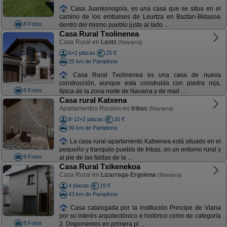
Casa Juankonogoia, es una casa que se situa en el
camino de los embalses de Leurtza en Baztan-Bidasoa
8 Fotos
dentro del mismo pueblo justo al lado ...
Casa Rural Txolinenea
Casa Rural en
Lantz
(Navarra)
6+1 plazas
25 €
25 km de Pamplona
Casa Rural Txolinenea es una casa de nueva
construcción, aunque esta construida con piedra roja,
8 Fotos
típica de la zona norte de Navarra y de mad ...
Casa rural Katxena
Apartamentos Rurales en
Iribas
(Navarra)
8-12+2 plazas
20 €
30 km de Pamplona
La casa rural-apartamento Katxenea está situado en el
pequeño y tranquilo pueblo de Iribas, en un entorno rural y
8 Fotos
al pie de las faldas de la ...
Casa Rural Txikenekoa
Casa Rural en
Lizarraga-Ergoiena
(Navarra)
4 plazas
19 €
43 km de Pamplona
Casa catalogada por la institución Principe de Viana
por su interés arquitectónico e histórico como de categoría
8 Fotos
2. Disponemos en primera pl ...