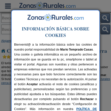
INFORMACIÓN BÁSICA SOBRE
COOKIES
Alojamientos
>
Casa rural cerca de la playa
> Navarra
Bienvenid@ a la información básica sobre las cookies de
Casas rurales cerca de la playa en Navarra
nuestro portal responsabilidad de
Mario Temprado Casas
.
Una cookie o galleta informática es un pequeño archivo de
información que se guarda en tu pc, smartphone o tablet al
El turismo rural es mucho más que bellos parajes y una bonita naturaleza
visitar el portal. Algunas son nuestras y otras pertenecen a
alrededor. Si buscas
casas rurales cerca de la playa en Navarra
debes saber
empresas externas que nos prestan servicios. Las activadas
que tenemos una amplia oferta donde elegir. Alojamientos rurales donde
y necesarias para que todo funcione correctamente son las
disfrutar de la belleza que nos proporciona la naturaleza y el
encanto del mar
.
Si buscas un contraste diferente, te recomendamos visitar nuestras
casas rurales
Cookies Técnicas y no necesitan de tu autorización. Al pulsar
cerca de la nieve en Navarra
.
el botón
Aceptar
activarás el resto de cookies (analíticas y
publicitarias), personalizadas según tus preferencias y con
publicidad ajustada a tus búsquedas. Estas últimas puedes
desactivarlas por completo pulsando el botón
Rechazar
o
elegir su activación/desactivación desde “Configuración de
Cookies”. Más información en nuestra
POLÍTICA DE