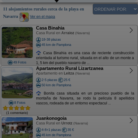
11 alojamientos rurales cerca de la playa en
Navarra
Ver en el mapa
Casa Binahia
Casa Rural en
Arraioz
(Navarra)
18-38 plazas
45 km de Pamplona
Casa Binahia es una casa de reciente construcción
orientada al turismo rural, situada en el alto de un monte a
49 Fotos
1, 5 km del pueblo navarro de ...
Apartamento Rural Lizartzanea
Apartamento en
Leitza
(Navarra)
2-5 plazas
25 €
50 km de Pamplona
Bonita casa situada en un precioso pueblo de la
montaña de Navarra, se rodo la pelicula 8 apellidos
8 Fotos
vascos, rodeada de un entorno espectacul ...
(1 comentario)
Juankonogoia
Casa Rural en
Urrotz
(Navarra)
4-8+1 plazas
35 €
45 km de Pamplona