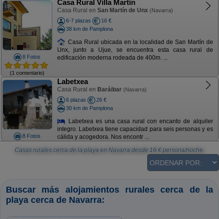
Casa Rural Villa Martín
Casa Rural en
San Martín de Unx
(Navarra)
6-7 plazas
16 €
38 km de Pamplona
Casa Rural ubicada en la localidad de San Martín de
Unx, junto a Ujue, se encuentra esta casa rural de
8 Fotos
edificación moderna rodeada de 400m. ...
(1 comentario)
Labetxea
Casa Rural en
Baráibar
(Navarra)
6 plazas
26 €
30 km de Pamplona
Labetxea es una casa rural con encanto de alquiler
integro. Labetxea tiene capacidad para seis personas y es
8 Fotos
cálida y acogedora. Nos encontr ...
Casas rurales cerca de la playa en Navarra
desde
16
€ persona/noche.
Buscar más alojamientos rurales cerca de la
playa cerca de Navarra: