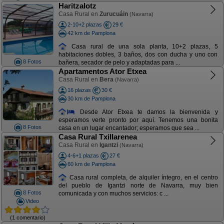
Haritzalotz
Casa Rural en
Zurucuáin
(Navarra)
2-10+2 plazas
29 €
42 km de Pamplona
Casa rural de una sola planta, 10+2 plazas, 5
habitaciones dobles, 3 baños, dos con ducha y uno con
8 Fotos
bañera, secador de pelo y adaptadas para ...
Apartamentos Ator Etxea
Casa Rural en
Bera
(Navarra)
16 plazas
30 €
30 km de Pamplona
Desde Ator Etxea te damos la bienvenida y
esperamos verte pronto por aquí. Tenemos una bonita
8 Fotos
casa en un lugar encantador; esperamos que sea ...
Casa Rural Txillarenea
Casa Rural en
Igantzi
(Navarra)
4-6+1 plazas
27 €
60 km de Pamplona
Casa rural completa, de alquiler íntegro, en el centro
del pueblo de Igantzi norte de Navarra, muy bien
8 Fotos
comunicada y con muchos servicios: c ...
Video
(1 comentario)