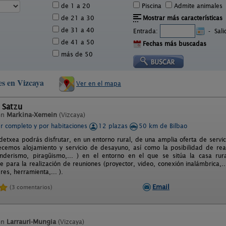
de 1 a 20
Piscina
Admite animales
de 21 a 30
Mostrar más características
de 31 a 40
Entrada:
-
Sal
de 41 a 50
Fechas más buscadas
más de 50
es en Vizcaya
Ver en el mapa
 Satzu
en
Markina-Xemein
(Vizcaya)
er completo y por habitaciones
12 plazas
50 km de Bilbao
detxea podrás disfrutar, en un entorno rural, de una amplia oferta de servici
ecemos alojamiento y servicio de desayuno, así como la posibilidad de rea
enderismo, piragüismo,... ) en el entorno en el que se sitúa la casa r
 para la realización de reuniones (proyector, video, conexión inalámbrica,...
leres, herramienta,... ).
Email
(3 comentarios)
en
Larrauri-Mungia
(Vizcaya)