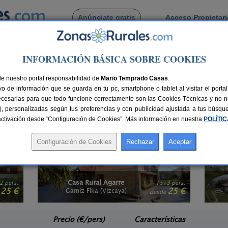
Anúnciate gratis
Acceso Propietar
Busca por pueblo
INFORMACIÓN BÁSICA SOBRE COOKIES
s
>
País Vasco
> Vizcaya
tividades en Vizcaya
de nuestro portal responsabilidad de
Mario Temprado Casas
.
o de información que se guarda en tu pc, smartphone o tablet al visitar el port
 la tranquilidad de la naturaleza y del encanto de un bello paisaje, buscas un
ecesarias para que todo funcione correctamente son las Cookies Técnicas y no ne
ya
te presentan múltiples opciones para que disfrutes de tu viaje con otras alte
rias), personalizadas según tus preferencias y con publicidad ajustada a tus búsq
comendamos buscar
Casas recomendadas por viajeros en Vizcaya
, un listado d
sactivación desde “Configuración de Cookies”. Más información en nuestra
POLÍTI
Casa Rural Agarre
2 pers.
15+3 pers.
25 €
25 €
Gamiz Fika (Vizcaya)
e
desde
Precio (€/pers)
Características