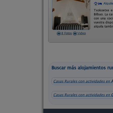
Alquil
Txokoetxe es
Bilbao. La c
con una coci
vuestra disp
alquila tamb
8 Fotos
Video
Buscar más alojamientos rur
Casas Rurales con actividades en
Á
Casas Rurales con actividades en
C