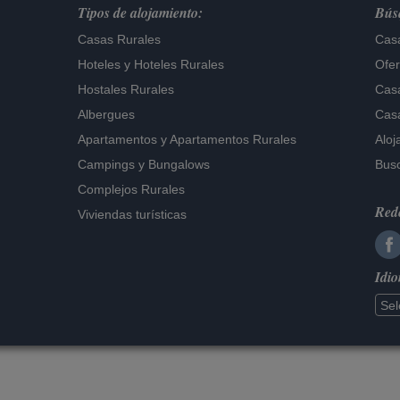
Tipos de alojamiento:
Búsq
Casas Rurales
Casa
Hoteles
y
Hoteles Rurales
Ofer
Hostales Rurales
Casa
Albergues
Casa
Apartamentos
y
Apartamentos Rurales
Aloj
Campings y Bungalows
Busc
Complejos Rurales
Rede
Viviendas turísticas
Idi