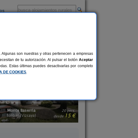
ios
-
al. Algunas son nuestras y otras pertenecen a empresas
 poco de turismo activo, los
cesitan de tu autorización. Al pulsar el botón
Aceptar
rnativas de ocio con familiares,
uedas. Estas últimas puedes desactivarlas por completo
e las mejor valoradas.
CA DE COOKIES
.
Monte Baserria
Casa Rural Itxas E
20 pers.
15 €
Bolíbar (Vizcaya)
Mendexa (Vizcaya
desde