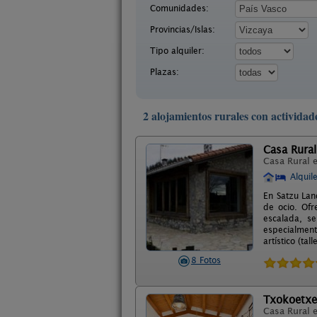
Comunidades:
Provincias/Islas:
Tipo alquiler:
Plazas:
2 alojamientos rurales con actividad
Casa Rural
Casa Rural 
Alquil
En Satzu Lan
de ocio. Ofr
escalada, s
especialmente
artístico (tal
8 Fotos
Txokoetxe
Casa Rural 