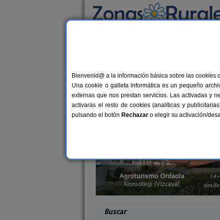
Busca por alojamiento
Alojamientos
>
Casas Rurales con actividade
Casas Rurales con ac
Bienvenid@ a la información básica sobre las cookies 
Una cookie o galleta informática es un pequeño archiv
Si además de desconectar, disfrutar de
externas que nos prestan servicios. Las activadas y n
alojamientos con actividades en Vizca
activarás el resto de cookies (analíticas y publicita
amigos o en pareja. También, te re
pulsando el botón
Rechazar
o elegir su activación/de
al Larrago
Agroturismo Ordaola
16 pers.
14+
25 €
zcaya)
Alonsotegi (Vizcaya)
desde
desd
Buscar