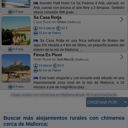
Nuestro Petit Hotel Ca Sa Padrina d´Artà, ubicado en
Artá, cuenta con piscina al aire libre y 3 terrazas. También
8 Fotos
ofrece conexión Wifi gratu ...
Sa Casa Rotja
Casa Rural en
Sineu
(Mallorca)
10+2 plazas
32 €
32 km de Palma
Sa Casa Rotja es una finca señorial de finales del
siglo XIX situada a 4 Km de Sineu, un pequeño pueblo del
8 Fotos
interior de la isla de Mallorca. ...
Finca Es Picot
Hotel Rural en
Son Macià
(Mallorca)
14 plazas
50 €
50 km de Palma
Este hotel elegante y con encanto está situado en una
impresionante zona rural en la isla de Mallorca, a 10
8 Fotos
minutos a pie de magníficas play ...
Casas rurales con chimenea en Mallorca
desde
32
€ persona/noche.
Buscar más alojamientos rurales con chimenea
cerca de Mallorca: