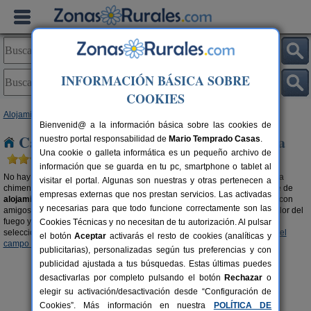
INFORMACIÓN BÁSICA SOBRE
COOKIES
Alojamientos
>
Casa rurales con chimenea
>
Baleares
> Mallorca
Bienvenid@ a la información básica sobre las cookies de
Casas rurales con chimenea en Mallorca
nuestro portal responsabilidad de
Mario Temprado Casas
.
Una cookie o galleta informática es un pequeño archivo de
información que se guarda en tu pc, smartphone o tablet al
No hay nada más romántico y cálido que pasar una velada al calor de una
visitar el portal. Algunas son nuestras y otras pertenecen a
chimenea. Escapa del mundanal ruido y descubre la gran oferta existente de
empresas externas que nos prestan servicios. Las activadas
alojamientos rurales en Mallorca con chimenea
. Disfruta del momento, con
y necesarias para que todo funcione correctamente son las
amigos, en pareja o en familia. Opta por unas vacaciones diferentes al calor del
fuego y el olor a leña del campo. También te recomendamos visitar esta
Cookies Técnicas y no necesitan de tu autorización. Al pulsar
selección de
casas rurales en la montaña en Mallorca
y
casas rurales en el
el botón
Aceptar
activarás el resto de cookies (analíticas y
campo en Mallorca
.
publicitarias), personalizadas según tus preferencias y con
publicidad ajustada a tus búsquedas. Estas últimas puedes
desactivarlas por completo pulsando el botón
Rechazar
o
elegir su activación/desactivación desde “Configuración de
Cookies”. Más información en nuestra
POLÍTICA DE