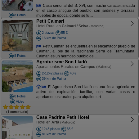
Casa señorial del S. XVI, con mucho carácter, situada
en el casco antiguo del pueblo, con jardines y terrazas,
8 Fotos
muebles de época, donde se fu ...
Petit Caimari
Hotel Rural en
Caimari / Selva
(Mallorca)
2 plazas
55 €
16 km de Palma
Petit Caimari se encuentra en el encantador pueblo de
Caimari, al pie de la fascinante Serra de Tramuntana.
8 Fotos
Caimari es un hermoso pueblo de ...
Agroturisme Son Lladó
Apartamentos Rurales en
Campos
(Mallorca)
2-12+2 plazas
40 €
39 km de Palma
El Agroturismo Son Lladó es una finca agrícola en
activo de explotación familiar, con varias casas o
8 Fotos
apartamentos rurales para alquiler turí ...
Video
(1 comentario)
Casa Padrina Petit Hotel
Hotel en
Artà
(Mallorca)
12+3 plazas
65 €
81 km de Palma