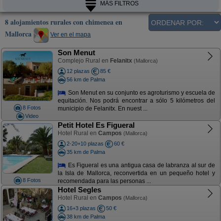
MÁS FILTROS
8 alojamientos rurales con chimenea en
Mallorca
Ver en el mapa
Son Menut
Complejo Rural en
Felanitx
(Mallorca)
12 plazas
85 €
56 km de Palma
Son Menut en su conjunto es agroturismo y escuela de
equitación. Nos podrá encontrar a sólo 5 kilómetros del
8 Fotos
municipio de Felanitx. En nuest ...
Video
Petit Hotel Es Figueral
Hotel Rural en
Campos
(Mallorca)
2-20+10 plazas
60 €
35 km de Palma
Es Figueral es una antigua casa de labranza al sur de
la Isla de Mallorca, reconvertida en un pequeño hotel y
8 Fotos
recomendada para las personas ...
Hotel Segles
Hotel Rural en
Campos
(Mallorca)
16+3 plazas
50 €
38 km de Palma