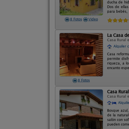
ducha de hid
Dos de ellas
para bebés, 
8 Fotos
Video
La Casa de
Casa Rural 
Alquiler 
Casa reform
permite disf
riqueza, a l
encanto espe
8 Fotos
Casa Rura
Casa Rural 
Alquil
Bosque azul,
de la natura
salón con so
pueden comer