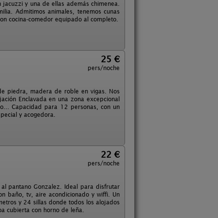
en jacuzzi y una de ellas además chimenea.
amilia. Admitimos animales, tenemos cunas
 con cocina-comedor equipado al completo.
25 €
pers/noche
e piedra, madera de roble en vigas. Nos
ajación Enclavada en una zona excepcional
ino... Capacidad para 12 personas, con un
pecial y acogedora.
22 €
pers/noche
al pantano Gonzalez. Ideal para disfrutar
 baño, tv, aire acondicionado y wiffi. Un
tros y 24 sillas donde todos los alojados
a cubierta con horno de leña.