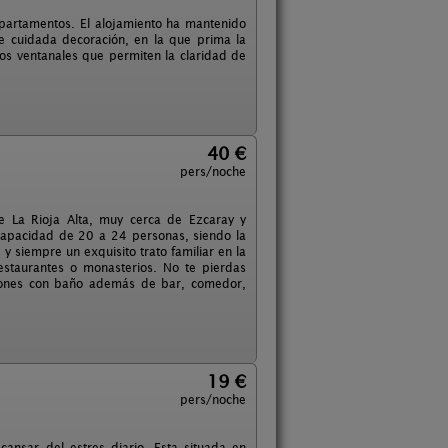
apartamentos. El alojamiento ha mantenido
 de cuidada decoración, en la que prima la
lios ventanales que permiten la claridad de
40 €
pers/noche
e La Rioja Alta, muy cerca de Ezcaray y
 capacidad de 20 a 24 personas, siendo la
 y siempre un exquisito trato familiar en la
estaurantes o monasterios. No te pierdas
ciones con baño además de bar, comedor,
19 €
pers/noche
cansar del estres diario. Esta situada en