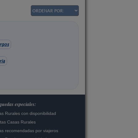
rgos
ria
uedas especiales:
s Rurales con disponibilidad
tas Casas Rurales
s recomendadas por viajeros