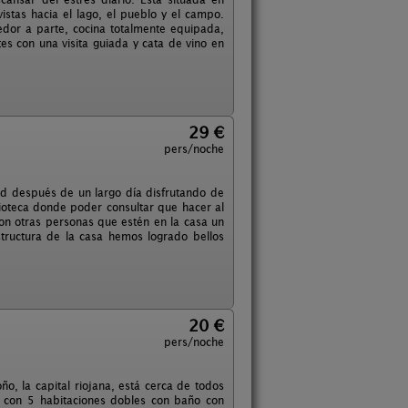
vistas hacia el lago, el pueblo y el campo.
dor a parte, cocina totalmente equipada,
s con una visita guiada y cata de vino en
29 €
pers/noche
ad después de un largo día disfrutando de
lioteca donde poder consultar que hacer al
con otras personas que estén en la casa un
structura de la casa hemos logrado bellos
20 €
pers/noche
o, la capital riojana, está cerca de todos
ta con 5 habitaciones dobles con baño con