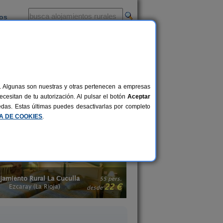
ios
-
al. Algunas son nuestras y otras pertenecen a empresas
 un turismo rural placentero y
cesitan de tu autorización. Al pulsar el botón
Aceptar
edes encontrar
casas rurales con spa en
uedas. Estas últimas puedes desactivarlas por completo
z que relajante y reconfortable.
CA DE COOKIES
.
La Posada del Santo
Apartamentos El Guar
2-8+1 pers.
38 €
Cañas (La Rioja)
Ábalos (La Rioja)
desde