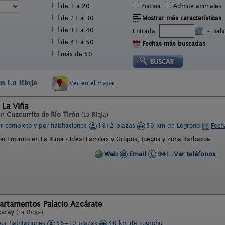
de 1 a 20
Piscina
Admite animales
de 21 a 30
Mostrar más características
de 31 a 40
Entrada:
-
Sal
de 41 a 50
Fechas más buscadas
más de 50
en La Rioja
Ver en el mapa
 La Viña
en
Cuzcurrita de Río Tirón
(La Rioja)
er completo y por habitaciones
18+2 plazas
50 km de Logroño
Fech
on Encanto en La Rioja - Ideal Familias y Grupos, Juegos y Zona Barbacoa
Web
Email
941..Ver teléfonos
artamentos Palacio Azcárate
caray
(La Rioja)
por habitaciones
56+10 plazas
40 km de Logroño