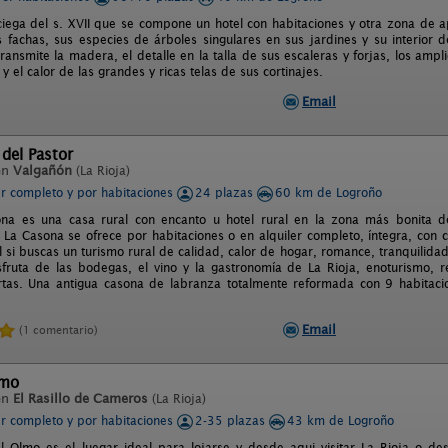
iega del s. XVII que se compone un hotel con habitaciones y otra zona de 
as fachas, sus especies de árboles singulares en sus jardines y su interior
ransmite la madera, el detalle en la talla de sus escaleras y forjas, los amp
l y el calor de las grandes y ricas telas de sus cortinajes.
Email
del Pastor
en
Valgañón
(La Rioja)
er completo y por habitaciones
24 plazas
60 km de Logroño
ona es una casa rural con encanto u hotel rural en la zona más bonita d
 La Casona se ofrece por habitaciones o en alquiler completo, íntegra, con
l si buscas un turismo rural de calidad, calor de hogar, romance, tranquilidad
fruta de las bodegas, el vino y la gastronomía de La Rioja, enoturismo, r
ertas. Una antigua casona de labranza totalmente reformada con 9 habita
Email
(1 comentario)
lmo
en
El Rasillo de Cameros
(La Rioja)
er completo y por habitaciones
2-35 plazas
43 km de Logroño
l Olmo es el luegar ideal para lojarse y desde aqui visitar La Rioja o des