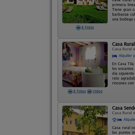
primera linea
Tiene gran c
barbacoa cub
una bodega d
8 Fotos
Casa Rural
Casa Rural 
Alquiler 
En Casa Tila
los encantos
día siguient
rato agradab
rincones con
8 Fotos
Video
Casa Send
Casa Rural 
Alquil
Casa rural c
los puntos i