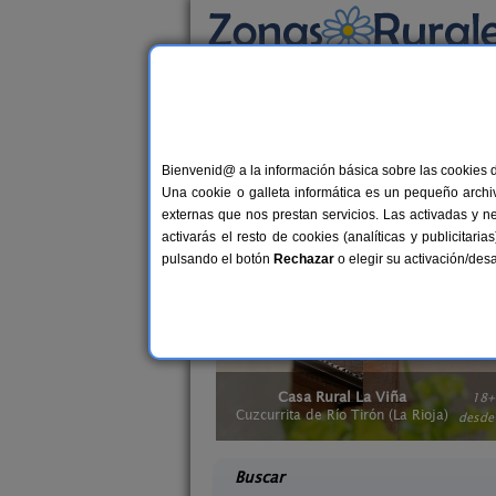
Busca por alojamiento
Alojamientos
>
Casas rurales con jacuzzi
> L
Casas rurales con ja
Bienvenid@ a la información básica sobre las cookies 
Una cookie o galleta informática es un pequeño archiv
Las
alojamientos rurales con jacuzzi en
externas que nos prestan servicios. Las activadas y n
envidiable. Relájate con el
hidromasaj
activarás el resto de cookies (analíticas y publicita
La Rioja
o
casas rurales con sauna en L
pulsando el botón
Rechazar
o elegir su activación/de
a Viña
Casa Rural Cerro de Mirabel
18+2 pers.
8+
35 €
rón (La Rioja)
Grañón (La Rioja)
desde
desd
Buscar