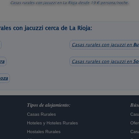
Casas rurales con jacuzzi en La Rioja
desde
19
€ persona/noche.
ales con jacuzzi cerca de La Rioja:
Casas rurales con jacuzzi en
Bu
ra
Casas rurales con jacuzzi en
So
goza
Tipos de alojamiento:
Búsq
Casas Rurales
Casa
Hoteles
y
Hoteles Rurales
Ofer
Hostales Rurales
Casa