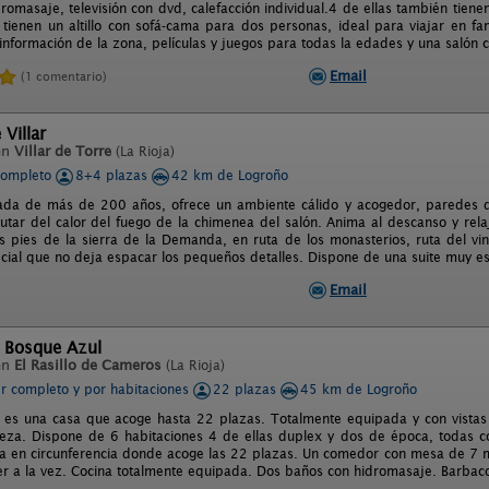
romasaje, televisión con dvd, calefacción individual.4 de ellas también tien
 tienen un altillo con sofá-cama para dos personas, ideal para viajar en f
información de la zona, películas y juegos para todas la edades y una salón
Email
(1 comentario)
 Villar
en
Villar de Torre
(La Rioja)
completo
8+4 plazas
42 km de Logroño
ada de más de 200 años, ofrece un ambiente cálido y acogedor, paredes d
rutar del calor del fuego de la chimenea del salón. Anima al descanso y rel
os pies de la sierra de la Demanda, en ruta de los monasterios, ruta del v
cial que no deja espacar los pequeños detalles. Dispone de una suite muy es
Email
l Bosque Azul
en
El Rasillo de Cameros
(La Rioja)
er completo y por habitaciones
22 plazas
45 km de Logroño
 es una casa que acoge hasta 22 plazas. Totalmente equipada y con vistas 
leza. Dispone de 6 habitaciones 4 de ellas duplex y dos de época, todas con
fa en circunferencia donde acoge las 22 plazas. Un comedor con mesa de 7 me
 a la vez. Cocina totalmente equipada. Dos baños con hidromasaje. Barbaco