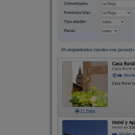
Comunidades:
Provincias/Islas:
Tipo alquiler:
Plazas:
10 alojamientos rurales con jacuzzi 
Casa Rural
Casa Rural 
Alquil
Casa Rural c
21 Fotos
Hotel y Ap
Hotel en
Ez
Alquiler 