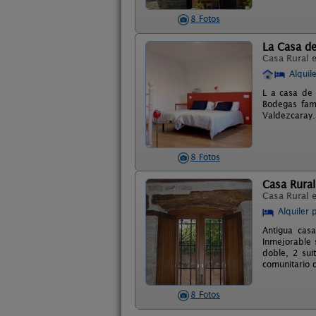
8 Fotos
La Casa de
Casa Rural 
Alquil
L a casa de 
Bodegas fam
Valdezcaray
8 Fotos
Casa Rural
Casa Rural 
Alquiler 
Antigua cas
Inmejorable 
doble, 2 sui
comunitario 
8 Fotos