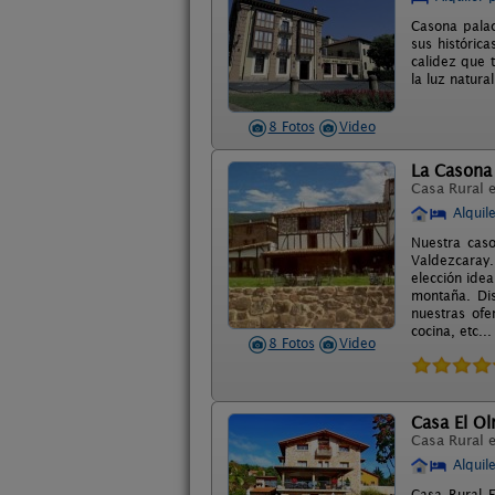
Casona palac
sus históric
calidez que t
la luz natura
8 Fotos
Video
La Casona 
Casa Rural 
Alquil
Nuestra cas
Valdezcaray.
elección idea
montaña. Dis
nuestras of
cocina, etc...
8 Fotos
Video
Casa El O
Casa Rural 
Alquil
Casa Rural E