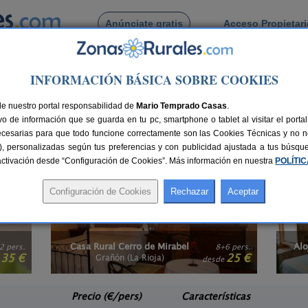
Anúnciate gratis
Acceso Propietar
Busca por pueblo
INFORMACIÓN BÁSICA SOBRE COOKIES
a Rioja
cuzzi en La Rioja
de nuestro portal responsabilidad de
Mario Temprado Casas
.
o de información que se guarda en tu pc, smartphone o tablet al visitar el port
 La Rioja
son una buena elección, una experiencia diferente para disfrutar de
ecesarias para que todo funcione correctamente son las Cookies Técnicas y no ne
e
y vive una estancia mágica e inolvidable para repetir. Además, también pu
rias), personalizadas según tus preferencias y con publicidad ajustada a tus búsq
a Rioja
. Elige un destino con encanto y disfruta de un viaje romántico a la ve
sactivación desde “Configuración de Cookies”. Más información en nuestra
POLÍTI
Alojamiento Rural La Cuculla
6 pers.
55 pers.
25 €
22 €
Ezcaray (La Rioja)
e
desde
Precio (€/pers)
Características