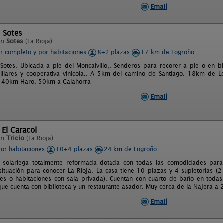
Email
 Sotes
en
Sotes
(La Rioja)
er completo y por habitaciones
8+2 plazas
17 km de Logroño
Sotes. Ubicada a pie del Moncalvillo,. Senderos para recorer a pie o en bici
iliares y cooperativa vinícola.. A 5km del camino de Santiago. 18km de 
. 40km Haro. 50km a Calahorra
Email
 El Caracol
en
Tricio
(La Rioja)
por habitaciones
10+4 plazas
24 km de Logroño
a solariega totalmente reformada dotada con todas las comodidades par
situación para conocer La Rioja. La casa tiene 10 plazas y 4 supletorias (2
tes o habitaciones con sala privada). Cuentan con cuarto de baño en todas
que cuenta con biblioteca y un restaurante-asador. Muy cerca de la Najera a
Email