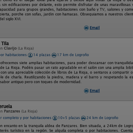
 sin edificaciones por delante, esto permite disfrutar de unas maravillosas 
apacidad para grupos grandes, habitaciones con baño y TV, salones y come
ierta, porche con sofas, jardin con hamacas. Obsequiamos a nuestros cliente
el siglo XVI.
Email
 Tila
en
Clavijo
(La Rioja)
por habitaciones
14 plazas
17 km de Logroño
 ofrecemos siete amplias habitaciones, para poder descansar con tranquilid
 de La Rioja. Podéis pasar un rato agradable en el salón con una amplia bib
e con una apreciable colección de libros de La Rioja, o sentaros a compartir 
le de charla. Reutilizando la piedra, madera y el barro y respetando la e
 sabor antiguo pero con toques de modernidad.
Email
eruela
en
Panzares
(La Rioja)
er completo y por habitaciones
10+5 plazas
24 km de Logroño
on encanto en la tranquila aldea de Panzares. Bien situada, a 24km de Logroñ
nterés turístico en la región. Se alquila completa o por habitaciones. Cuen