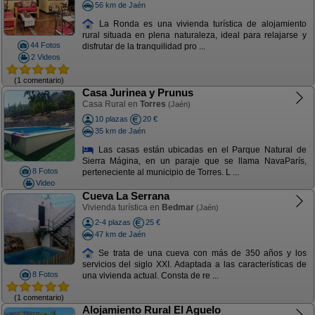
56 km de Jaén
La Ronda es una vivienda turística de alojamiento
rural situada en plena naturaleza, ideal para relajarse y
44 Fotos
disfrutar de la tranquilidad pro ...
2 Videos
(1 comentario)
Casa Jurinea y Prunus
Casa Rural en
Torres
(Jaén)
10 plazas
20 €
35 km de Jaén
Las casas están ubicadas en el Parque Natural de
Sierra Mágina, en un paraje que se llama NavaParís,
8 Fotos
perteneciente al municipio de Torres. L ...
Video
Cueva La Serrana
Vivienda turística en
Bedmar
(Jaén)
2-4 plazas
25 €
47 km de Jaén
Se trata de una cueva con más de 350 años y los
servicios del siglo XXI. Adaptada a las características de
8 Fotos
una vivienda actual. Consta de re ...
(1 comentario)
Alojamiento Rural El Aguelo