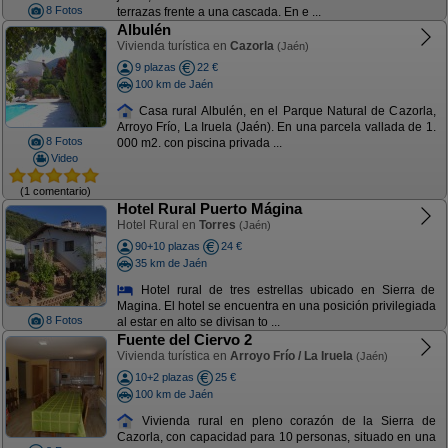
8 Fotos
terrazas frente a una cascada. En e ...
Albulén
Vivienda turística en
Cazorla
(Jaén)
9 plazas
22 €
100 km de Jaén
Casa rural Albulén, en el Parque Natural de Cazorla,
Arroyo Frío, La Iruela (Jaén). En una parcela vallada de 1.
8 Fotos
000 m2. con piscina privada ...
Video
(1 comentario)
Hotel Rural Puerto Mágina
Hotel Rural en
Torres
(Jaén)
90+10 plazas
24 €
35 km de Jaén
Hotel rural de tres estrellas ubicado en Sierra de
Magina. El hotel se encuentra en una posición privilegiada
8 Fotos
al estar en alto se divisan to ...
Fuente del Ciervo 2
Vivienda turística en
Arroyo Frío / La Iruela
(Jaén)
10+2 plazas
25 €
100 km de Jaén
Vivienda rural en pleno corazón de la Sierra de
Cazorla, con capacidad para 10 personas, situado en una