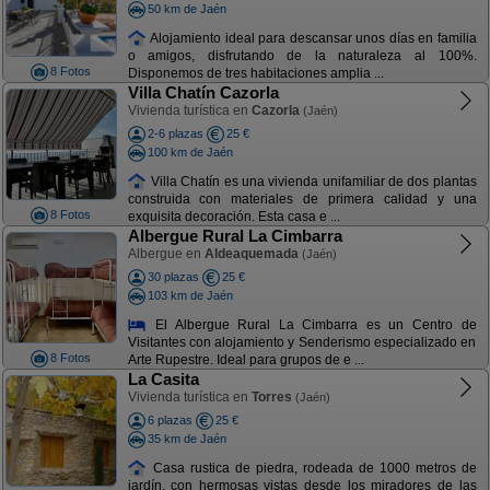
50 km de Jaén
Alojamiento ideal para descansar unos días en familia
o amigos, disfrutando de la naturaleza al 100%.
8 Fotos
Disponemos de tres habitaciones amplia ...
Villa Chatín Cazorla
Vivienda turística en
Cazorla
(Jaén)
2-6 plazas
25 €
100 km de Jaén
Villa Chatín es una vivienda unifamiliar de dos plantas
construida con materiales de primera calidad y una
8 Fotos
exquisita decoración. Esta casa e ...
Albergue Rural La Cimbarra
Albergue en
Aldeaquemada
(Jaén)
30 plazas
25 €
103 km de Jaén
El Albergue Rural La Cimbarra es un Centro de
Visitantes con alojamiento y Senderismo especializado en
8 Fotos
Arte Rupestre. Ideal para grupos de e ...
La Casita
Vivienda turística en
Torres
(Jaén)
6 plazas
25 €
35 km de Jaén
Casa rustica de piedra, rodeada de 1000 metros de
jardín, con hermosas vistas desde los miradores de las