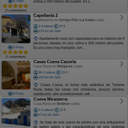
8 Fotos
colina a 300 metros del pueblo. Es u ...
(2 comentarios)
Capellanía 2
Apartamento en
Arroyo Frío / La Iruela
(Jaén)
2-9 plazas
23 €
123 km de Jaén
Apartamento rural con capacidad para un máximo de 9
personas, situado en una colina a 300 metros del pueblo.
8 Fotos
Es una zona muy tranquila, con ...
(1 comentario)
Casas Cueva Cazorla
Casa Rural en
Hinojares
(Jaén)
86+2 plazas
19 €
104 km de Jaén
Casas Cueva, la forma más auténtica de Turismo
Rural, todas las casas con chimenea, jacuzzi, piscina,
8 Fotos
calefacción, aire acondicionado, wifi ...
Cueva Mirasierra
Casa Rural en
Bedmar
(Jaén)
2+1 plazas
22 €
47 km de Jaén
Se trata de una cueva de piedra con una antigüedad
de varios siglos y las características de una vivienda