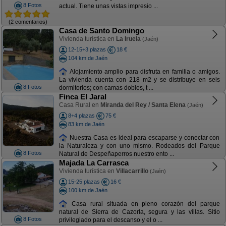
8 Fotos
actual. Tiene unas vistas impresio ...
(2 comentarios)
Casa de Santo Domingo
Vivienda turística en
La Iruela
(Jaén)
12-15+3 plazas
18 €
104 km de Jaén
Alojamiento amplio para disfruta en familia o amigos.
La vivienda cuenta con 218 m2 y se distribuye en seis
8 Fotos
dormitorios; con camas dobles, t ...
Finca El Jaral
Casa Rural en
Miranda del Rey / Santa Elena
(Jaén)
8+4 plazas
75 €
83 km de Jaén
Nuestra Casa es ideal para escaparse y conectar con
la Naturaleza y con uno mismo. Rodeados del Parque
8 Fotos
Natural de Despeñaperros nuestro ento ...
Majada La Carrasca
Vivienda turística en
Villacarrillo
(Jaén)
15-25 plazas
16 €
100 km de Jaén
Casa rural situada en pleno corazón del parque
natural de Sierra de Cazorla, segura y las villas. Sitio
8 Fotos
privilegiado para el descanso y el o ...