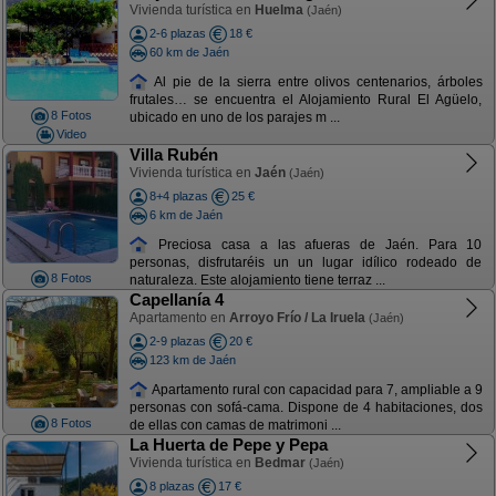
Vivienda turística en
Huelma
(Jaén)
2-6 plazas
18 €
60 km de Jaén
Al pie de la sierra entre olivos centenarios, árboles
frutales… se encuentra el Alojamiento Rural El Agüelo,
8 Fotos
ubicado en uno de los parajes m ...
Video
Villa Rubén
Vivienda turística en
Jaén
(Jaén)
8+4 plazas
25 €
6 km de Jaén
Preciosa casa a las afueras de Jaén. Para 10
personas, disfrutaréis un un lugar idílico rodeado de
8 Fotos
naturaleza. Este alojamiento tiene terraz ...
Capellanía 4
Apartamento en
Arroyo Frío / La Iruela
(Jaén)
2-9 plazas
20 €
123 km de Jaén
Apartamento rural con capacidad para 7, ampliable a 9
personas con sofá-cama. Dispone de 4 habitaciones, dos
8 Fotos
de ellas con camas de matrimoni ...
La Huerta de Pepe y Pepa
Vivienda turística en
Bedmar
(Jaén)
8 plazas
17 €