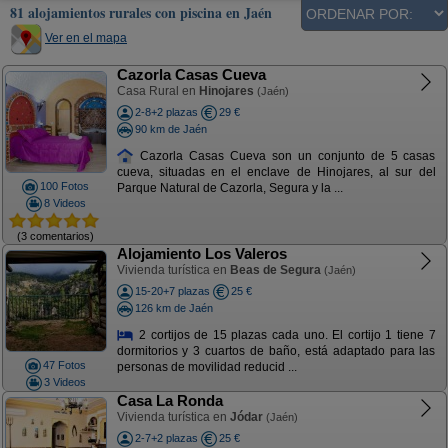
81 alojamientos rurales con piscina en Jaén
Ver en el mapa
Cazorla Casas Cueva
Casa Rural en
Hinojares
(Jaén)
2-8+2 plazas
29 €
90 km de Jaén
Cazorla Casas Cueva son un conjunto de 5 casas
cueva, situadas en el enclave de Hinojares, al sur del
100 Fotos
Parque Natural de Cazorla, Segura y la ...
8 Videos
(3 comentarios)
Alojamiento Los Valeros
Vivienda turística en
Beas de Segura
(Jaén)
15-20+7 plazas
25 €
126 km de Jaén
2 cortijos de 15 plazas cada uno. El cortijo 1 tiene 7
dormitorios y 3 cuartos de baño, está adaptado para las
47 Fotos
personas de movilidad reducid ...
3 Videos
Casa La Ronda
Vivienda turística en
Jódar
(Jaén)
2-7+2 plazas
25 €