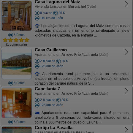
Casa Laguna del Maiz
Vivienda turística en
Burunchel
(Jaén)
8 plazas
25 €
110 km de Jaén
Los alojamientos La Laguna del Maíz son dos casas
adosadas situadas en un entorno privilegiado a siete
8 Fotos
kilómetros de Cazorla, en la entrada ...
(1 comentario)
Casa Guillermo
Apartamento en
Arroyo Frío / La Iruela
(Jaén)
2-8 plazas
20 €
123 km de Jaén
Apartamento rural perteneciente a un residencial
situado en el pueblo de Arroyofrío (La Iruela), en pleno
8 Fotos
corazón del parque natural de la S ...
Capellanía 7
Apartamento en
Arroyo Frío / La Iruela
(Jaén)
2-8 plazas
20 €
123 km de Jaén
Apartamento rural con capacidad para 6 personas,
ampliable a 8 personas con sofá-cama, situado en una
8 Fotos
colina a 300 metros del pueblo. Es una ...
Cortijo La Pasailla
Casa Rural en
Alcalá La Real
(Jaén)