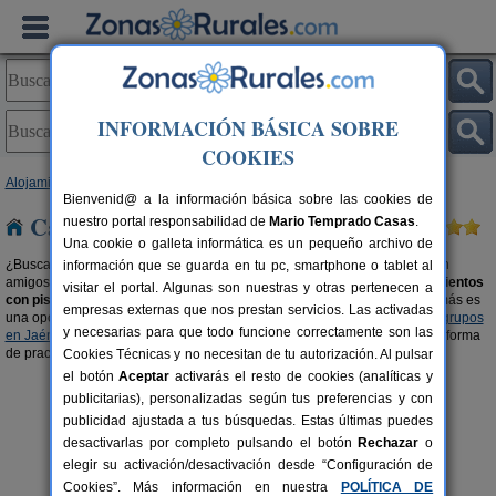
INFORMACIÓN BÁSICA SOBRE
COOKIES
Alojamientos
>
Casas rurales con piscina
>
Andalucía
> Jaén
Bienvenid@ a la información básica sobre las cookies de
Casas rurales con piscina en Jaén
nuestro portal responsabilidad de
Mario Temprado Casas
.
Una cookie o galleta informática es un pequeño archivo de
¿Buscas casas rurales con piscina en Jaén? Disfruta del buen tiempo con
información que se guarda en tu pc, smartphone o tablet al
amigos, familiares o en pareja. Aquí también encontrarás algunos
alojamientos
visitar el portal. Algunas son nuestras y otras pertenecen a
con piscina climatizada
, para disfrutar en cualquier época del año. Además es
empresas externas que nos prestan servicios. Las activadas
una opción ideal para disfrutar de las ventajas de las
casas rurales para grupos
y necesarias para que todo funcione correctamente son las
en Jaén
en un entorno privado, elegante y placentero. Una reconfortante forma
de practicar turismo rural.
Cookies Técnicas y no necesitan de tu autorización. Al pulsar
el botón
Aceptar
activarás el resto de cookies (analíticas y
publicitarias), personalizadas según tus preferencias y con
publicidad ajustada a tus búsquedas. Estas últimas puedes
desactivarlas por completo pulsando el botón
Rechazar
o
elegir su activación/desactivación desde “Configuración de
Cookies”. Más información en nuestra
POLÍTICA DE