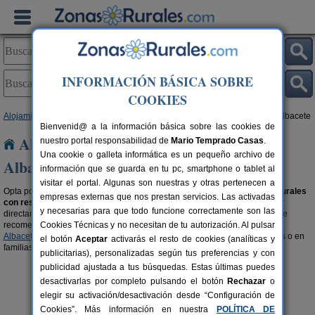
INFORMACIÓN BÁSICA SOBRE
COOKIES
Alojamientos
>
Alojamientos con reserva online
>
Castilla-La Mancha
> Albacete
Bienvenid@ a la información básica sobre las cookies de
Alojamientos con reserva online en
nuestro portal responsabilidad de
Mario Temprado Casas
.
Una cookie o galleta informática es un pequeño archivo de
Albacete
información que se guarda en tu pc, smartphone o tablet al
visitar el portal. Algunas son nuestras y otras pertenecen a
Opta por lo seguro, por unas vacaciones de ensueño alquilando
casas rurales
empresas externas que nos prestan servicios. Las activadas
con reserva online en Albacete
con la comodidad y garantía de reservar
y necesarias para que todo funcione correctamente son las
directamente por internet. Para ir directo a la fecha que deseas reservar, te
recomendamos visitar la sección de
Cookies Técnicas y no necesitan de tu autorización. Al pulsar
casas rurales con disponibilidad en
Albacete
. Reserva online y prepárate para disfrutar en pareja, con amigos o en
el botón
Aceptar
activarás el resto de cookies (analíticas y
familias de las vacaciones que os merecéis.
publicitarias), personalizadas según tus preferencias y con
publicidad ajustada a tus búsquedas. Estas últimas puedes
desactivarlas por completo pulsando el botón
Rechazar
o
elegir su activación/desactivación desde “Configuración de
Cookies”. Más información en nuestra
POLÍTICA DE