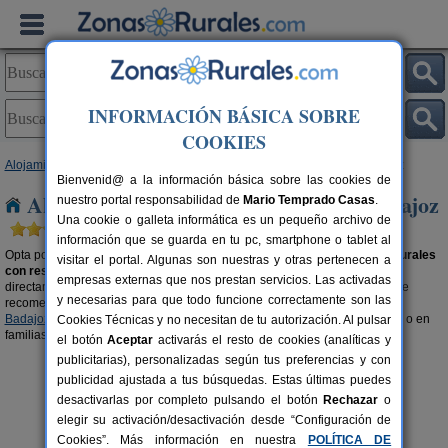
INFORMACIÓN BÁSICA SOBRE
COOKIES
Alojamientos
>
Alojamientos con reserva online
>
Extremadura
> Badajoz
Bienvenid@ a la información básica sobre las cookies de
Alojamientos con reserva online en Badajoz
nuestro portal responsabilidad de
Mario Temprado Casas
.
Una cookie o galleta informática es un pequeño archivo de
información que se guarda en tu pc, smartphone o tablet al
Opta por lo seguro, por unas vacaciones de ensueño alquilando
casas rurales
visitar el portal. Algunas son nuestras y otras pertenecen a
con reserva online en Badajoz
con la comodidad y garantía de reservar
empresas externas que nos prestan servicios. Las activadas
directamente por internet. Para ir directo a la fecha que deseas reservar, te
y necesarias para que todo funcione correctamente son las
recomendamos visitar la sección de
casas rurales con disponibilidad en
Badajoz
. Reserva online y prepárate para disfrutar en pareja, con amigos o en
Cookies Técnicas y no necesitan de tu autorización. Al pulsar
familias de las vacaciones que os merecéis.
el botón
Aceptar
activarás el resto de cookies (analíticas y
publicitarias), personalizadas según tus preferencias y con
publicidad ajustada a tus búsquedas. Estas últimas puedes
desactivarlas por completo pulsando el botón
Rechazar
o
elegir su activación/desactivación desde “Configuración de
Cookies”. Más información en nuestra
POLÍTICA DE