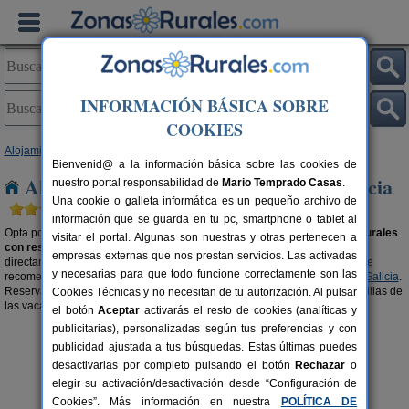
INFORMACIÓN BÁSICA SOBRE
COOKIES
Alojamientos
>
Alojamientos con reserva online
> Galicia
Bienvenid@ a la información básica sobre las cookies de
Alojamientos con reserva online en Galicia
nuestro portal responsabilidad de
Mario Temprado Casas
.
Una cookie o galleta informática es un pequeño archivo de
información que se guarda en tu pc, smartphone o tablet al
Opta por lo seguro, por unas vacaciones de ensueño alquilando
casas rurales
visitar el portal. Algunas son nuestras y otras pertenecen a
con reserva online en Galicia
con la comodidad y garantía de reservar
empresas externas que nos prestan servicios. Las activadas
directamente por internet. Para ir directo a la fecha que deseas reservar, te
y necesarias para que todo funcione correctamente son las
recomendamos visitar la sección de
casas rurales con disponibilidad en Galicia
.
Reserva online y prepárate para disfrutar en pareja, con amigos o en familias de
Cookies Técnicas y no necesitan de tu autorización. Al pulsar
las vacaciones que os merecéis.
el botón
Aceptar
activarás el resto de cookies (analíticas y
publicitarias), personalizadas según tus preferencias y con
publicidad ajustada a tus búsquedas. Estas últimas puedes
desactivarlas por completo pulsando el botón
Rechazar
o
elegir su activación/desactivación desde “Configuración de
Cookies”. Más información en nuestra
POLÍTICA DE