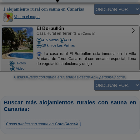
1 alojamiento rural con sauna en Canarias
Ver en el mapa
El Borbullón
Casa Rural en
Teror
(Gran Canaria)
4+5 plazas
41 €
19 km de Las Palmas
La casa rural El Borbullón está inmersa en la Villa
Mariana de Teror. Casa rural con encanto especial, llena
8 Fotos
de vegetación autóctona y un gu ...
Video
Casas rurales con sauna en Canarias
desde
41
€ persona/noche.
Buscar más alojamientos rurales con sauna en
Canarias:
Casas rurales con sauna en
Gran Canaria