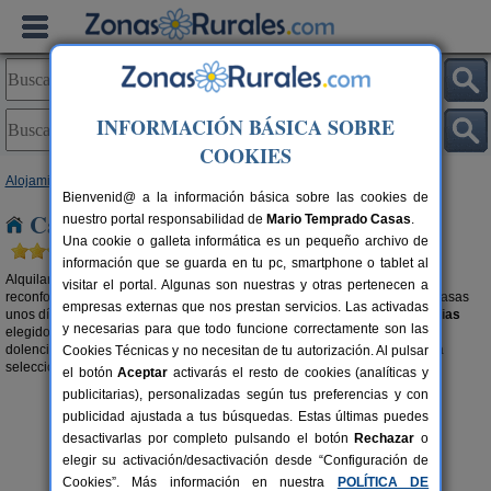
INFORMACIÓN BÁSICA SOBRE
COOKIES
Alojamientos
>
Casas rurales con Sauna
> Canarias
Bienvenid@ a la información básica sobre las cookies de
Casas rurales con sauna en Canarias
nuestro portal responsabilidad de
Mario Temprado Casas
.
Una cookie o galleta informática es un pequeño archivo de
información que se guarda en tu pc, smartphone o tablet al
Alquilar una casa rural con sauna es apostar por un viaje relajante y
visitar el portal. Algunas son nuestras y otras pertenecen a
reconfortante. Si a esto le unimos que estás de vacaciones, seguro que pasas
empresas externas que nos prestan servicios. Las activadas
unos días de profundo relax en el
alojamiento rural con sauna en Canarias
y necesarias para que todo funcione correctamente son las
elegido. Depúrate, elimina todas las toxinas de tu cuerpo y alivia alguna
dolencia que puedas tener. También te recomendamos buscar en nuestra
Cookies Técnicas y no necesitan de tu autorización. Al pulsar
selección de
casas rurales con spa en Canarias
.
el botón
Aceptar
activarás el resto de cookies (analíticas y
publicitarias), personalizadas según tus preferencias y con
publicidad ajustada a tus búsquedas. Estas últimas puedes
desactivarlas por completo pulsando el botón
Rechazar
o
elegir su activación/desactivación desde “Configuración de
Cookies”. Más información en nuestra
POLÍTICA DE