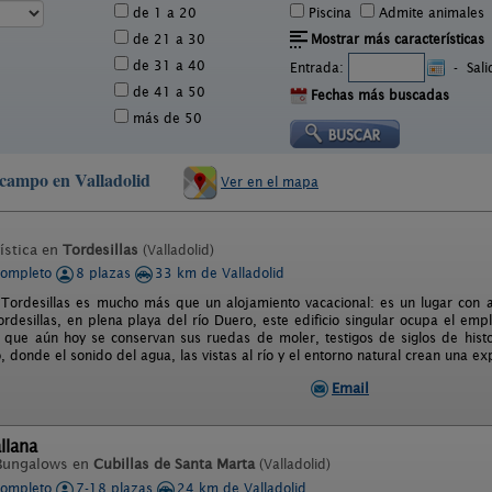
de 1 a 20
Piscina
Admite animales
de 21 a 30
Mostrar más características
de 31 a 40
Entrada:
-
Sal
de 41 a 50
Fechas más buscadas
más de 50
l campo en Valladolid
Ver en el mapa
ística en
Tordesillas
(Valladolid)
completo
8 plazas
33 km de Valladolid
 Tordesillas es mucho más que un alojamiento vacacional: es un lugar con al
rdesillas, en plena playa del río Duero, este edificio singular ocupa el em
l que aún hoy se conservan sus ruedas de moler, testigos de siglos de histo
, donde el sonido del agua, las vistas al río y el entorno natural crean una expe
Email
llana
Bungalows en
Cubillas de Santa Marta
(Valladolid)
completo
7-18 plazas
24 km de Valladolid