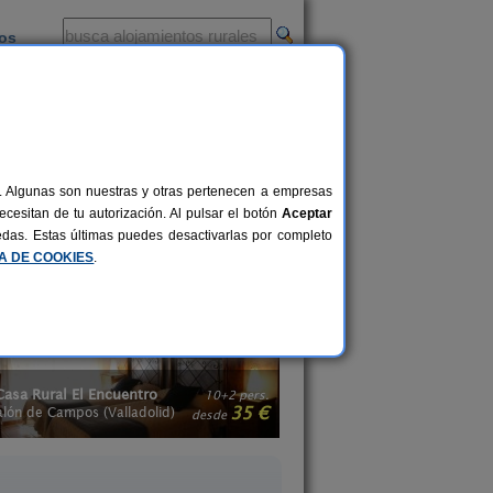
ios
-
al. Algunas son nuestras y otras pertenecen a empresas
mpo en Valladolid
te proporciona a
cesitan de tu autorización. Al pulsar el botón
Aceptar
la montaña en Valladolid
y haz una
uedas. Estas últimas puedes desactivarlas por completo
CA DE COOKIES
.
Casa Rural Roca Pintada
10+2 pers.
4+1 pers.
35 €
18 €
)
Castrodeza (Valladolid)
desde
desde