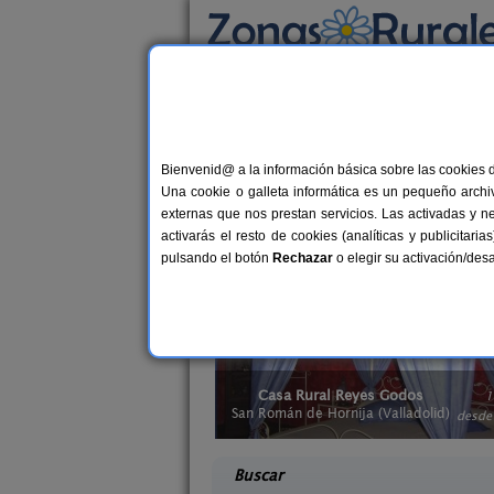
Busca por alojamiento
Alojamientos
>
Casas rurales en el campo
>
Casas rurales en el c
Bienvenid@ a la información básica sobre las cookies 
Una cookie o galleta informática es un pequeño archiv
Aléjate de la la polución y del mundana
externas que nos prestan servicios. Las activadas y n
todos los niveles. Desconecta del día 
activarás el resto de cookies (analíticas y publicita
excursión por el entorno. El aire puro
pulsando el botón
Rechazar
o elegir su activación/de
Casa Rural Reyes Godos
La
.
12 pers.
€
30 €
San Román de Hornija (Valladolid)
Trigueros
desde
Buscar