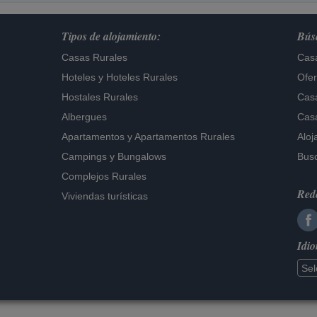
Tipos de alojamiento:
Búsq
Casas Rurales
Casa
Hoteles
y
Hoteles Rurales
Ofer
Hostales Rurales
Casa
Albergues
Casa
Apartamentos
y
Apartamentos Rurales
Aloj
Campings y Bungalows
Busc
Complejos Rurales
Rede
Viviendas turísticas
Idi