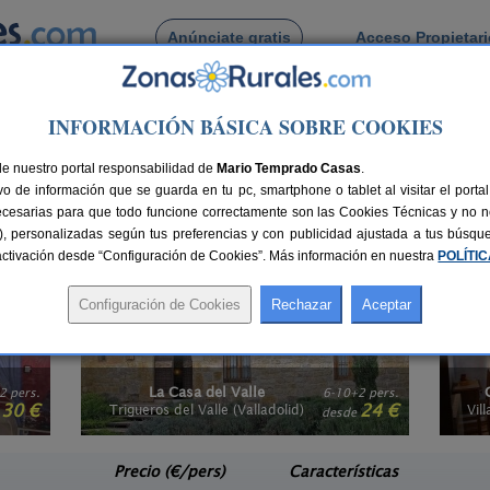
Anúnciate gratis
Acceso Propietar
Busca por pueblo
INFORMACIÓN BÁSICA SOBRE COOKIES
Castilla y León
> Valladolid
ampo en Valladolid
de nuestro portal responsabilidad de
Mario Temprado Casas
.
o de información que se guarda en tu pc, smartphone o tablet al visitar el port
l ruido y relájate con los beneficios que disfrutar de una
casa rural en el ca
ecesarias para que todo funcione correctamente son las Cookies Técnicas y no ne
a día y opta por alojamientos rurales aislados en el campo o
casas rurales en 
rias), personalizadas según tus preferencias y con publicidad ajustada a tus búsq
 tiene muchos más beneficios de los que imaginas.
sactivación desde “Configuración de Cookies”. Más información en nuestra
POLÍTI
 Casa del Valle
Casa Rural El Encuentro
6-10+2 pers.
24 €
 del Valle (Valladolid)
Villalón de Campos (Valladolid
desde
Precio (€/pers)
Características