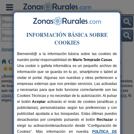
INFORMACIÓN BÁSICA SOBRE
COOKIES
Alojamientos
>
Casas rurales en la montaña
>
Castilla y León
> Zamora
Bienvenid@ a la información básica sobre las cookies de
Casas rurales en la montaña en Zamora
nuestro portal responsabilidad de
Mario Temprado Casas
.
Una cookie o galleta informática es un pequeño archivo de
información que se guarda en tu pc, smartphone o tablet al
¿Buscas una
casa rural en la montaña en Zamora
? Tanto si viajas con tu
visitar el portal. Algunas son nuestras y otras pertenecen a
pareja, con amigos o en familia, alquilar una casa rural en las alturas y rodeadas
empresas externas que nos prestan servicios. Las activadas
de bosque es una experiencia única e inolvidable. Casas con todos los servicios
y necesarias para que todo funcione correctamente son las
que necesitas y en mitad de un paraje de ensueño. También puedes optar por
casas rurales con piscina en Zamora
o
casas rurales en el campo en Zamora
, tú
Cookies Técnicas y no necesitan de tu autorización. Al pulsar
eliges.
el botón
Aceptar
activarás el resto de cookies (analíticas y
publicitarias), personalizadas según tus preferencias y con
publicidad ajustada a tus búsquedas. Estas últimas puedes
desactivarlas por completo pulsando el botón
Rechazar
o
elegir su activación/desactivación desde “Configuración de
Cookies”. Más información en nuestra
POLÍTICA DE