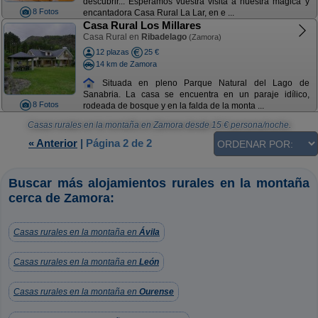
descubrir... Esperamos vuestra visita a nuestra mágica y
8 Fotos
encantadora Casa Rural La Lar, en e ...
Casa Rural Los Millares
Casa Rural en
Ribadelago
(Zamora)
12 plazas
25 €
14 km de Zamora
Situada en pleno Parque Natural del Lago de
Sanabria. La casa se encuentra en un paraje idílico,
8 Fotos
rodeada de bosque y en la falda de la monta ...
Casas rurales en la montaña en Zamora
desde
15
€ persona/noche.
« Anterior
|
Página 2 de 2
Buscar más alojamientos rurales en la montaña
cerca de Zamora:
Casas rurales en la montaña en
Ávila
Casas rurales en la montaña en
León
Casas rurales en la montaña en
Ourense