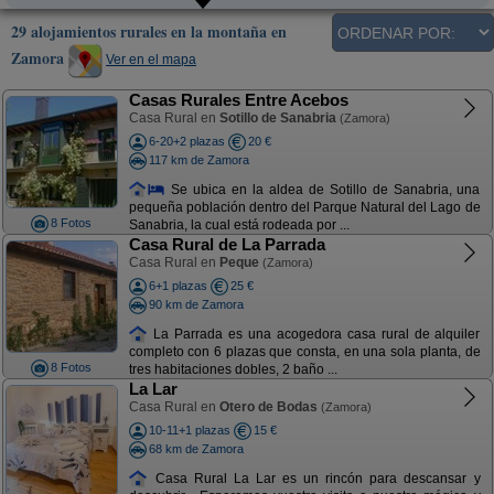
29 alojamientos rurales en la montaña en
Zamora
Ver en el mapa
Casas Rurales Entre Acebos
Casa Rural en
Sotillo de Sanabria
(Zamora)
6-20+2 plazas
20 €
117 km de Zamora
Se ubica en la aldea de Sotillo de Sanabria, una
pequeña población dentro del Parque Natural del Lago de
8 Fotos
Sanabria, la cual está rodeada por ...
Casa Rural de La Parrada
Casa Rural en
Peque
(Zamora)
6+1 plazas
25 €
90 km de Zamora
La Parrada es una acogedora casa rural de alquiler
completo con 6 plazas que consta, en una sola planta, de
8 Fotos
tres habitaciones dobles, 2 baño ...
La Lar
Casa Rural en
Otero de Bodas
(Zamora)
10-11+1 plazas
15 €
68 km de Zamora
Casa Rural La Lar es un rincón para descansar y