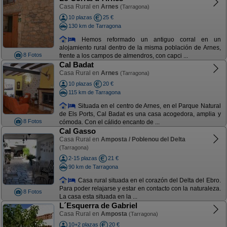
Casa Rural en
Arnes
(Tarragona)
10 plazas
25 €
130 km de Tarragona
Hemos reformado un antiguo corral en un
alojamiento rural dentro de la misma población de Arnes,
8 Fotos
frente a los campos de almendros, con capci ...
Cal Badat
Casa Rural en
Arnes
(Tarragona)
10 plazas
20 €
115 km de Tarragona
Situada en el centro de Arnes, en el Parque Natural
de Els Ports, Cal Badat es una casa acogedora, amplia y
8 Fotos
cómoda. Con el cálido encanto de ...
Cal Gasso
Casa Rural en
Amposta / Poblenou del Delta
(Tarragona)
2-15 plazas
21 €
90 km de Tarragona
Casa rural situada en el corazón del Delta del Ebro.
Para poder relajarse y estar en contacto con la naturaleza.
8 Fotos
La casa esta situada en la ...
L´Esquerra de Gabriel
Casa Rural en
Amposta
(Tarragona)
10+2 plazas
20 €