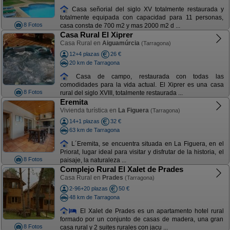
Casa señorial del siglo XV totalmente restaurada y
totalmente equipada con capacidad para 11 personas,
8 Fotos
casa consta de 700 m2 y mas 2000 m2 d ...
Casa Rural El Xiprer
Casa Rural en
Aiguamúrcia
(Tarragona)
12+4 plazas
26 €
20 km de Tarragona
Casa de campo, restaurada con todas las
comodidades para la vida actual. El Xiprer es una casa
8 Fotos
rural del siglo XVIII, totalmente restaurada ...
Eremita
Vivienda turística en
La Figuera
(Tarragona)
14+1 plazas
32 €
63 km de Tarragona
L´Eremita, se encuentra situada en La Figuera, en el
Priorat, lugar ideal para visitar y disfrutar de la historia, el
8 Fotos
paisaje, la naturaleza ...
Complejo Rural El Xalet de Prades
Casa Rural en
Prades
(Tarragona)
2-96+20 plazas
50 €
48 km de Tarragona
El Xalet de Prades es un apartamento hotel rural
formado por un conjunto de casas de madera, una gran
8 Fotos
casa rural y 2 suites rurales con jacu ...