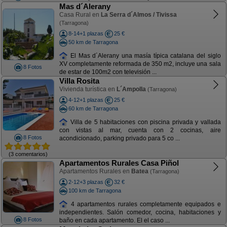
Mas d´Alerany
Casa Rural en
La Serra d´Almos / Tivissa
(Tarragona)
8-14+1 plazas
25 €
50 km de Tarragona
El Mas d´Alerany una masía típica catalana del siglo
XV completamente reformada de 350 m2, incluye una sala
8 Fotos
de estar de 100m2 con televisión ...
Villa Rosita
Vivienda turística en
L´Ampolla
(Tarragona)
4-12+1 plazas
25 €
60 km de Tarragona
Villa de 5 habitaciones con piscina privada y vallada
con vistas al mar, cuenta con 2 cocinas, aire
8 Fotos
acondicionado, parking privado para 5 co ...
(3 comentarios)
Apartamentos Rurales Casa Piñol
Apartamentos Rurales en
Batea
(Tarragona)
2-12+3 plazas
32 €
100 km de Tarragona
4 apartamentos rurales completamente equipados e
independientes. Salón comedor, cocina, habitaciones y
8 Fotos
baño en cada apartamento. El el caso ...