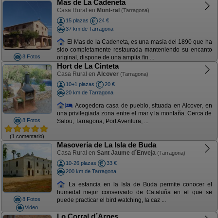
Mas de La Cadeneta
Casa Rural en
Mont-ral
(Tarragona)
15 plazas
24 €
37 km de Tarragona
El Mas de la Cadeneta, es una masía del 1890 que ha
sido completamente restaurada manteniendo su encanto
8 Fotos
original, dispone de una amplia fin ...
Hort de La Cinteta
Casa Rural en
Alcover
(Tarragona)
10+1 plazas
20 €
20 km de Tarragona
Acogedora casa de pueblo, situada en Alcover, en
una privilegiada zona entre el mar y la montaña. Cerca de
8 Fotos
Salou, Tarragona, Port Aventura, ...
(1 comentario)
Masovería de La Isla de Buda
Casa Rural en
Sant Jaume d´Enveja
(Tarragona)
10-26 plazas
33 €
200 km de Tarragona
La estancia en la Isla de Buda permite conocer el
humedal mejor conservado de Cataluña en el que se
8 Fotos
puede practicar el bird watching, la caz ...
Video
Lo Corral d´Arnes