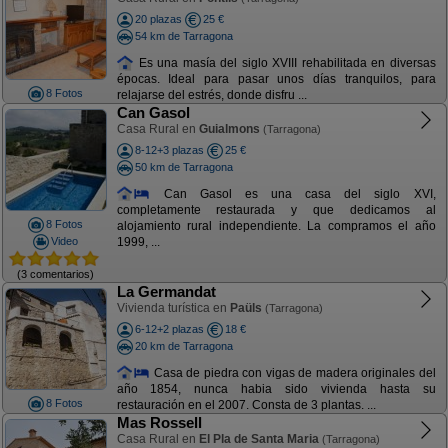
20 plazas
25 €
54 km de Tarragona
Es una masía del siglo XVIII rehabilitada en diversas
épocas. Ideal para pasar unos días tranquilos, para
8 Fotos
relajarse del estrés, donde disfru ...
Can Gasol
Casa Rural en
Guialmons
(Tarragona)
8-12+3 plazas
25 €
50 km de Tarragona
Can Gasol es una casa del siglo XVI,
completamente restaurada y que dedicamos al
8 Fotos
alojamiento rural independiente. La compramos el año
Video
1999, ...
(3 comentarios)
La Germandat
Vivienda turística en
Paüls
(Tarragona)
6-12+2 plazas
18 €
20 km de Tarragona
Casa de piedra con vigas de madera originales del
año 1854, nunca habia sido vivienda hasta su
8 Fotos
restauración en el 2007. Consta de 3 plantas. ...
Mas Rossell
Casa Rural en
El Pla de Santa Maria
(Tarragona)