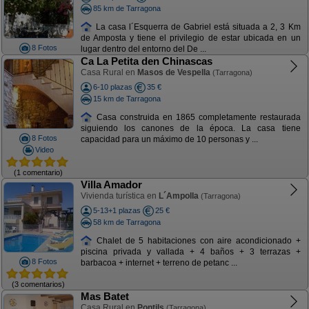
85 km de Tarragona
La casa l´Esquerra de Gabriel está situada a 2, 3 Km
de Amposta y tiene el privilegio de estar ubicada en un
8 Fotos
lugar dentro del entorno del De ...
Ca La Petita den Chinascas
Casa Rural en
Masos de Vespella
(Tarragona)
6-10 plazas
35 €
15 km de Tarragona
Casa construida en 1865 completamente restaurada
siguiendo los canones de la época. La casa tiene
8 Fotos
capacidad para un máximo de 10 personas y ...
Video
(1 comentario)
Villa Amador
Vivienda turística en
L´Ampolla
(Tarragona)
5-13+1 plazas
25 €
58 km de Tarragona
Chalet de 5 habitaciones con aire acondicionado +
piscina privada y vallada + 4 baños + 3 terrazas +
8 Fotos
barbacoa + internet + terreno de petanc ...
(3 comentarios)
Mas Batet
Casa Rural en
Pontils
(Tarragona)