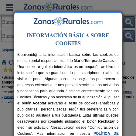
INFORMACIÓN BÁSICA SOBRE
COOKIES
Alojamientos
>
Casas rurales para grupos
>
Cataluña
> Tarragona
Bienvenid@ a la información básica sobre las cookies de
Casas rurales para grupos en Tarragona
nuestro portal responsabilidad de
Mario Temprado Casas
.
Una cookie o galleta informática es un pequeño archivo de
información que se guarda en tu pc, smartphone o tablet al
¿Buscas una casa rural en
Tarragona
para disfrutar en
familia
o con tu
grupo de
visitar el portal. Algunas son nuestras y otras pertenecen a
amigos o amigas
? Organiza tu viaje con tu gente en el alojamiento rural de
empresas externas que nos prestan servicios. Las activadas
Tarragona que más se ajuste a las características de tu grupo. También, te
y necesarias para que todo funcione correctamente son las
recomendamos visitar las secciones de
casas rurales con piscina en Tarragona
y
casas rurales en el campo en Tarragona
para que podáis vivir una experiencia
Cookies Técnicas y no necesitan de tu autorización. Al pulsar
inolvidable en buena compañía.
el botón
Aceptar
activarás el resto de cookies (analíticas y
publicitarias), personalizadas según tus preferencias y con
publicidad ajustada a tus búsquedas. Estas últimas puedes
desactivarlas por completo pulsando el botón
Rechazar
o
elegir su activación/desactivación desde “Configuración de
Cookies”. Más información en nuestra
POLÍTICA DE