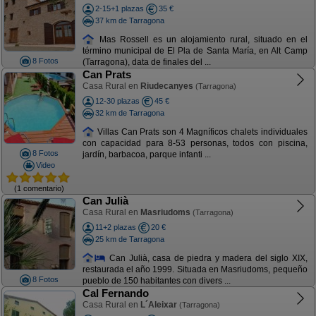
2-15+1 plazas
35 €
37 km de Tarragona
Mas Rossell es un alojamiento rural, situado en el
término municipal de El Pla de Santa María, en Alt Camp
8 Fotos
(Tarragona), data de finales del ...
Can Prats
Casa Rural en
Riudecanyes
(Tarragona)
12-30 plazas
45 €
32 km de Tarragona
Villas Can Prats son 4 Magníficos chalets individuales
con capacidad para 8-53 personas, todos con piscina,
8 Fotos
jardín, barbacoa, parque infanti ...
Video
(1 comentario)
Can Julià
Casa Rural en
Masriudoms
(Tarragona)
11+2 plazas
20 €
25 km de Tarragona
Can Julià, casa de piedra y madera del siglo XIX,
restaurada el año 1999. Situada en Masriudoms, pequeño
8 Fotos
pueblo de 150 habitantes con divers ...
Cal Fernando
Casa Rural en
L´Aleixar
(Tarragona)