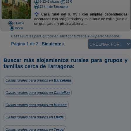
6-12+2 plazas
25 €
23 km de Tarragona
Casa rural del s. XVIII con amplias dependencias
decoradas con antigüedades y mobiliario de estilo, junto a
8 Fotos
un gran jardín y piscina abierta ...
Video
Casas rurales para grupos en Tarragona
desde
10
€ persona/noche.
Página 1 de 2
|
Siguiente »
Buscar más alojamientos rurales para grupos y
familias cerca de Tarragona:
Casas rurales para grupos en
Barcelona
Casas rurales para grupos en
Castellón
Casas rurales para grupos en
Huesca
Casas rurales para grupos en
Lleida
Casas rurales para grupos en
Teruel