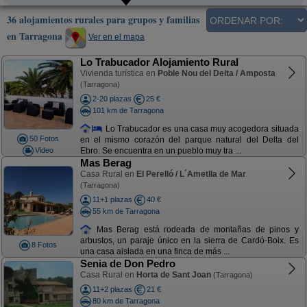
36 alojamientos rurales para grupos y familias
en Tarragona
Ver en el mapa
Lo Trabucador Alojamiento Rural
Vivienda turística en
Poble Nou del Delta / Amposta
(Tarragona)
2-20 plazas
25 €
101 km de Tarragona
Lo Trabucador es una casa muy acogedora situada
50 Fotos
en el mismo corazón del parque natural del Delta del
Video
Ebro. Se encuentra en un pueblo muy tra ...
Mas Berag
Casa Rural en
El Perelló / L´Ametlla de Mar
(Tarragona)
11+1 plazas
40 €
55 km de Tarragona
Mas Berag está rodeada de montañas de pinos y
arbustos, un paraje único en la sierra de Cardó-Boix. Es
8 Fotos
una casa aislada en una finca de más ...
Senia de Don Pedro
Casa Rural en
Horta de Sant Joan
(Tarragona)
11+2 plazas
21 €
80 km de Tarragona