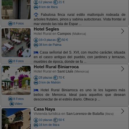
12 plazas
21 €
8 km de Ibiza
Fabulosa finca rural estilo mallorquín rodeada de
arboles frutales, pinos y sabina autoctonas. Vista frontal al
8 Fotos
mar viendo las isla de Espar ...
Hotel Segles
Hotel Rural en
Campos
(Mallorca)
16+3 plazas
50 €
38 km de Palma
Casa señorial del S. XVI, con mucho carácter, situada
en el casco antiguo del pueblo, con jardines y terrazas,
8 Fotos
muebles de época, donde se fu ...
Hotel Rural Biniarroca
Hotel Rural en
Sant Lluís
(Menorca)
28 plazas
70 €
3 km de Mahón
Hotel Rural Biniarroca es uno le los lugares más
bellos de Menorca. Ideal para aquellos que desean
8 Fotos
desconectar de el estrés diario. Ofrece p ...
Video
Casa Naya
Vivienda turística en
San Lorenzo de Balafia
(Ibiza)
10 plazas
50 €
16 km de Ibiza