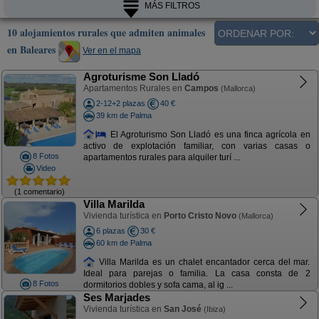
MÁS FILTROS
10 alojamientos rurales que admiten animales
en Baleares
Ver en el mapa
Agroturisme Son Lladó
Apartamentos Rurales en
Campos
(Mallorca)
2-12+2 plazas
40 €
39 km de Palma
El Agroturismo Son Lladó es una finca agrícola en
activo de explotación familiar, con varias casas o
8 Fotos
apartamentos rurales para alquiler turí ...
Video
(1 comentario)
Villa Marilda
Vivienda turística en
Porto Cristo Novo
(Mallorca)
6 plazas
30 €
60 km de Palma
Villa Marilda es un chalet encantador cerca del mar.
Ideal para parejas o familia. La casa consta de 2
8 Fotos
dormitorios dobles y sofa cama, al ig ...
Ses Marjades
Vivienda turística en
San José
(Ibiza)