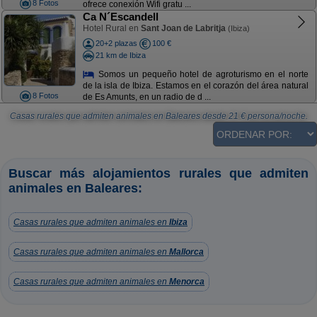
8 Fotos
ofrece conexión Wifi gratu ...
Ca N´Escandell
Hotel Rural en
Sant Joan de Labritja
(Ibiza)
20+2 plazas
100 €
21 km de Ibiza
Somos un pequeño hotel de agroturismo en el norte
de la isla de Ibiza. Estamos en el corazón del área natural
8 Fotos
de Es Amunts, en un radio de d ...
Casas rurales que admiten animales en Baleares
desde
21
€ persona/noche.
Buscar más alojamientos rurales que admiten
animales en Baleares:
Casas rurales que admiten animales en
Ibiza
Casas rurales que admiten animales en
Mallorca
Casas rurales que admiten animales en
Menorca