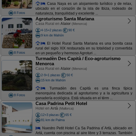
Casa Naya es un alojamiento turístico y de relax,
ubicado en el corazón de la isla de Ibiza, rodeado de
8 Fotos
naturaleza, tranquilidad y excelente ...
Agroturismo Santa Mariana
Casa Rural en
Alaior
(Menorca)
4-15+2 plazas
90 €
9 km de Mahón
El Hotel Rural Santa Mariana es una bonita casa
rural del siglo XIX restaurada en su totalidad y convertida
8 Fotos
en un pequeño y hermoso Agroturi ...
Turmadèn Des Capità / Eco-agroturismo
Menorca
Casa Rural en
Alaior
(Menorca)
2-9+1 plazas
50 €
15 km de Mahón
Turmadèn des Capità es una finca típica
menorquina dedicada al agroturismo y a la agricultura y
8 Fotos
ganadería ecológica. Está situada en el térm ...
Casa Padrina Petit Hotel
Hotel en
Artà
(Mallorca)
12+3 plazas
65 €
81 km de Palma
Nuestro Petit Hotel Ca Sa Padrina d´Artà, ubicado en
Artá, cuenta con piscina al aire libre y 3 terrazas. También