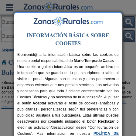
INFORMACIÓN BÁSICA SOBRE
COOKIES
Alojamientos
>
Casas rurales que admiten animales
> Baleares
Bienvenid@ a la información básica sobre las cookies de
Casas rurales que admiten animales en
nuestro portal responsabilidad de
Mario Temprado Casas
.
Una cookie o galleta informática es un pequeño archivo de
Baleares
información que se guarda en tu pc, smartphone o tablet al
visitar el portal. Algunas son nuestras y otras pertenecen a
¿Buscas casas rurales que admiten animales? Aquí encontrarás
alojamientos
empresas externas que nos prestan servicios. Las activadas
en Baleares que aceptan mascotas
, son parte de la familia y por ello, van
y necesarias para que todo funcione correctamente son las
contigo de vacaciones. También tienen derecho de disfrutar de las ventajas de
alquilar una casa rural y de los encantos del entorno. ¿Te imaginas el momento
Cookies Técnicas y no necesitan de tu autorización. Al pulsar
mágico con tu mascota al lado de la chimena?, encuentra
casas rurales con
el botón
Aceptar
activarás el resto de cookies (analíticas y
chimenea en Baleares
y filtra por las que admitan animales.
publicitarias), personalizadas según tus preferencias y con
publicidad ajustada a tus búsquedas. Estas últimas puedes
desactivarlas por completo pulsando el botón
Rechazar
o
elegir su activación/desactivación desde “Configuración de
Cookies”. Más información en nuestra
POLÍTICA DE