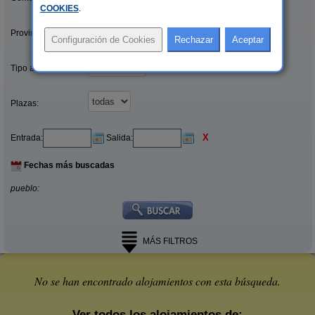
COOKIES
.
Provincias/Islas:
Tipo alquiler:
Plazas:
X
Entrada:
Salida:
Fechas más buscadas
pueblo:
MÁS FILTROS
No se han encontrado alojamientos con esta búsqueda.
Ver todos los alojamientos de: