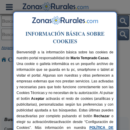
INFORMACIÓN BÁSICA SOBRE
COOKIES
Alojamientos
>
Asturias
Bienvenid@ a la información básica sobre las cookies de
Casas Rurales en Asturias
nuestro portal responsabilidad de
Mario Temprado Casas
.
Una cookie o galleta informática es un pequeño archivo de
información que se guarda en tu pc, smartphone o tablet al
visitar el portal. Algunas son nuestras y otras pertenecen a
empresas externas que nos prestan servicios. Las activadas
y necesarias para que todo funcione correctamente son las
Cookies Técnicas y no necesitan de tu autorización. Al pulsar
el botón
Aceptar
activarás el resto de cookies (analíticas y
Villa Ambasaguas
rs.
2-8 pers.
publicitarias), personalizadas según tus preferencias y con
 €
18 €
Mestas de Con (Asturias)
desde
publicidad ajustada a tus búsquedas. Estas últimas puedes
desactivarlas por completo pulsando el botón
Rechazar
o
Buscar
elegir su activación/desactivación desde “Configuración de
Cookies”. Más información en nuestra
POLÍTICA DE
Comunidades: