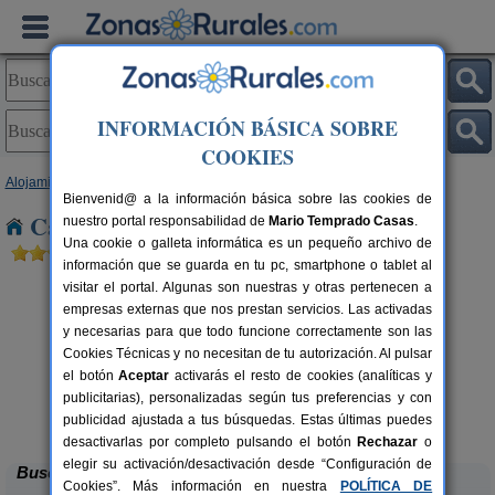
INFORMACIÓN BÁSICA SOBRE
COOKIES
Alojamientos
>
Asturias
> Poo de Llanes
Bienvenid@ a la información básica sobre las cookies de
Casas Rurales cerca de Poo de Llanes
nuestro portal responsabilidad de
Mario Temprado Casas
.
Una cookie o galleta informática es un pequeño archivo de
información que se guarda en tu pc, smartphone o tablet al
visitar el portal. Algunas son nuestras y otras pertenecen a
empresas externas que nos prestan servicios. Las activadas
y necesarias para que todo funcione correctamente son las
Cookies Técnicas y no necesitan de tu autorización. Al pulsar
el botón
Aceptar
activarás el resto de cookies (analíticas y
publicitarias), personalizadas según tus preferencias y con
La Llosuca
rs.
12-22+3 pers.
 €
30 €
publicidad ajustada a tus búsquedas. Estas últimas puedes
San Pedro de Ambás (Asturias)
desde
desactivarlas por completo pulsando el botón
Rechazar
o
elegir su activación/desactivación desde “Configuración de
Buscar
Cookies”. Más información en nuestra
POLÍTICA DE