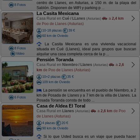
centro de Llanes, en Asturias, a 150 m. de la playa del
8 Fotos
Sablón. Disponen de WIFI y parking p ...
La Casita Mexicana
Casa Rural en
Cué / LLanes
a
2,4 km
(Asturias)
de Poo de Llanes (Asturias)
10-18 plazas
39 €
60 km de Oviedo
La Casita Mexicana es una vivienda vacacional
8 Fotos
situada en Cué (Llanes), ideal para grupos que buscan
Video
alquilar una casa completa cerca de la p ...
Pensión Toranda
Casa Rural en
Niembro / Llanes
a
2,6
(Asturias)
km
de Poo de Llanes (Asturias)
10+2 plazas
35 €
109 km de Oviedo
La pensión se encuentra en el pueblo de Niembro, a 2
km de Posada de Llanes y a 7 km de la villa de Llanes. La
6 Fotos
Posada Toranda consta de todo ...
Casa de Aldea El Toral
Casa Rural en
Llanes
a
2,6 km
de Poo
(Asturias)
de Llanes (Asturias)
4 plazas
20 €
90 km de Oviedo
Si lo que Usted busca es un viaje que pueda hacer