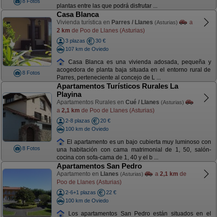
8 Fotos
plantas entre las que podrá disfrutar ...
Casa Blanca
Vivienda turística en
Parres / Llanes
a
(Asturias)
2 km
de Poo de Llanes (Asturias)
3 plazas
30 €
107 km de Oviedo
Casa Blanca es una vivienda adosada, pequeña y
acogedora de planta baja situada en el entorno rural de
8 Fotos
Parres, perteneciente al concejo de L ...
Apartamentos Turísticos Rurales La
Playina
Apartamentos Rurales en
Cué / Llanes
(Asturias)
a
2,1 km
de Poo de Llanes (Asturias)
2-8 plazas
20 €
100 km de Oviedo
El apartamento es un bajo cubierta muy luminoso con
8 Fotos
una habitación con cama matrimonial de 1, 50, salón-
cocina con sofa-cama de 1, 40 y el b ...
Apartamentos San Pedro
Apartamento en
Llanes
a
2,1 km
de
(Asturias)
Poo de Llanes (Asturias)
2-6+1 plazas
22 €
100 km de Oviedo
Los apartamentos San Pedro están situados en el