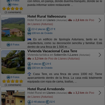
8 Fotos
con niños, en pareja, donde duerma tranquilo, donde se le
Video
pueda informar sobre restaurante ...
(1 comentario)
Hotel Rural Valleoscuru
Hotel Rural en
Llanes
a
2,6 km
de Poo
(Asturias)
de Llanes (Asturias)
22+2 plazas
27 €
100 km de Oviedo
Es un edificio de tipología Asturiana, tanto en su
arquitectura, como su decoración sencilla y familiar. Está
8 Fotos
dentro de una finca de 1.500 m ...
Vivienda Vacacional Casa Tere
Vivienda turística en
Soberrón / LLanes
(Asturias)
a
3,3 km
de Poo de Llanes (Asturias)
4 plazas
24 €
100 km de Oviedo
Casa Tere, es una finca de unos 1000 m2. Tiene
8 Fotos
aparcamiento dentro de la finca. La casa está totalmente
equipada con ropa de cama, toallas, ...
(1 comentario)
Hotel Rural Arredondo
Hotel Rural en
Llanes
a
3,3 km
de Poo
(Asturias)
de Llanes (Asturias)
2-40 plazas
32 €