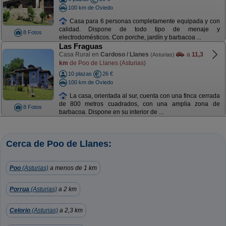
100 km de Oviedo
Casa para 6 personas completamente equipada y con
calidad. Dispone de todo tipo de menaje y
8 Fotos
electrodomésticos. Con porche, jardín y barbacoa ...
Las Fraguas
Casa Rural en
Cardoso / Llanes
a
11,3
(Asturias)
km
de Poo de Llanes (Asturias)
10 plazas
26 €
100 km de Oviedo
La casa, orientada al sur, cuenta con una finca cerrada
de 800 metros cuadrados, con una amplia zona de
8 Fotos
barbacoa. Dispone en su interior de ...
Cerca de Poo de Llanes:
Poo
(Asturias)
a menos de 1 km
Porrua
(Asturias)
a 2 km
Celorio
(Asturias)
a 2,3 km