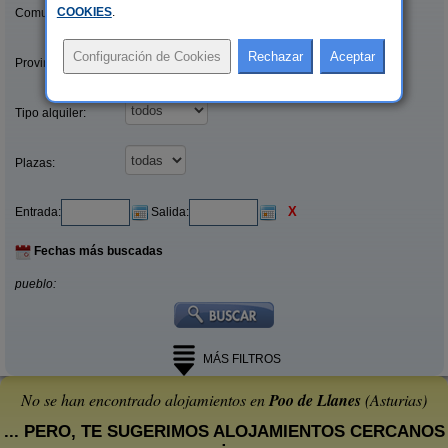
COOKIES
.
Comunidades:
Provincias/Islas:
Tipo alquiler:
Plazas:
X
Entrada:
Salida:
Fechas más buscadas
pueblo:
MÁS FILTROS
No se han encontrado alojamientos en
Poo de Llanes
(Asturias)
... PERO, TE SUGERIMOS ALOJAMIENTOS CERCANOS
: