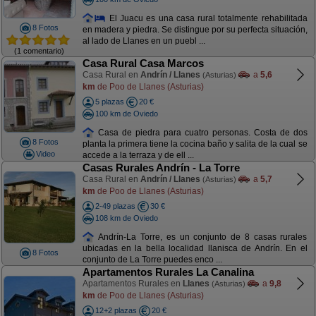
El Juacu es una casa rural totalmente rehabilitada
8 Fotos
en madera y piedra. Se distingue por su perfecta situación,
al lado de Llanes en un puebl ...
(1 comentario)
Casa Rural Casa Marcos
Casa Rural en
Andrín / Llanes
a
5,6
(Asturias)
km
de Poo de Llanes (Asturias)
5 plazas
20 €
100 km de Oviedo
Casa de piedra para cuatro personas. Costa de dos
8 Fotos
planta la primera tiene la cocina baño y salita de la cual se
Video
accede a la terraza y de ell ...
Casas Rurales Andrín - La Torre
Casa Rural en
Andrín / Llanes
a
5,7
(Asturias)
km
de Poo de Llanes (Asturias)
2-49 plazas
30 €
108 km de Oviedo
Andrín-La Torre, es un conjunto de 8 casas rurales
ubicadas en la bella localidad llanisca de Andrín. En el
8 Fotos
conjunto de La Torre puedes enco ...
Apartamentos Rurales La Canalina
Apartamentos Rurales en
Llanes
a
9,8
(Asturias)
km
de Poo de Llanes (Asturias)
12+2 plazas
20 €