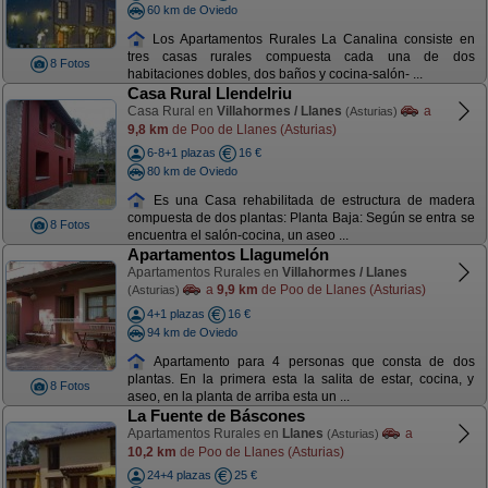
60 km de Oviedo
Los Apartamentos Rurales La Canalina consiste en
tres casas rurales compuesta cada una de dos
8 Fotos
habitaciones dobles, dos baños y cocina-salón- ...
Casa Rural Llendelriu
Casa Rural en
Villahormes / Llanes
a
(Asturias)
9,8 km
de Poo de Llanes (Asturias)
6-8+1 plazas
16 €
80 km de Oviedo
Es una Casa rehabilitada de estructura de madera
compuesta de dos plantas: Planta Baja: Según se entra se
8 Fotos
encuentra el salón-cocina, un aseo ...
Apartamentos Llagumelón
Apartamentos Rurales en
Villahormes / Llanes
a
9,9 km
de Poo de Llanes (Asturias)
(Asturias)
4+1 plazas
16 €
94 km de Oviedo
Apartamento para 4 personas que consta de dos
plantas. En la primera esta la salita de estar, cocina, y
8 Fotos
aseo, en la planta de arriba esta un ...
La Fuente de Báscones
Apartamentos Rurales en
Llanes
a
(Asturias)
10,2 km
de Poo de Llanes (Asturias)
24+4 plazas
25 €