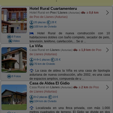
Hotel Rural Cuartamenteru
Hotel Rural en
Poo / Llanes
a
0,6 km
(Asturias)
de Poo de Llanes (Asturias)
20 plazas
28 €
100 km de Oviedo
Hotel Rural de nueva construcción con 10
8 Fotos
habitaciones dobles con baño completo, secador de pelo,
Video
televisión, teléfono, calefacción,... Se si ...
La Viña
Casa Rural en
Llanes
a
1,9 km
de Poo
(Asturias)
de Llanes (Asturias)
4-8+1 plazas
25 €
70 km de Oviedo
La casa de aldea la Viña es una casa de tipología
asturiana de nueva construcción, año 2002, es una casa
8 Fotos
de espacios amplios, compuesta de u ...
Casa de Aldea El Gidio
Casa Rural en
Llanes
a
2 km
de Poo
(Asturias)
de Llanes (Asturias)
8+2 plazas
19 €
104 km de Oviedo
Localizada en una finca privada, con más 1.000
metros cuadrados de terreno. El Gidio se divide en dos