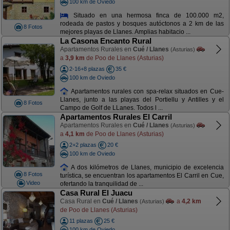
100 km de Oviedo
Situado en una hermosa finca de 100.000 m2,
rodeada de pastos y bosques autóctonos a 2 km de las
8 Fotos
mejores playas de Llanes. Amplias habitacio ...
La Casona Encanto Rural
Apartamentos Rurales en
Cué / Llanes
(Asturias)
a
3,9 km
de Poo de Llanes (Asturias)
2-16+8 plazas
35 €
100 km de Oviedo
Apartamentos rurales con spa-relax situados en Cue-
Llanes, junto a las playas del Portiellu y Antilles y el
8 Fotos
Campo de Golf de LLanes. Todos l ...
Apartamentos Rurales El Carril
Apartamentos Rurales en
Cué / Llanes
(Asturias)
a
4,1 km
de Poo de Llanes (Asturias)
2+2 plazas
20 €
100 km de Oviedo
A dos kilómetros de Llanes, municipio de excelencia
8 Fotos
turística, se encuentran los apartamentos El Carril en Cue,
Video
ofertando la tranquilidad de ...
Casa Rural El Juacu
Casa Rural en
Cué / Llanes
a
4,2 km
(Asturias)
de Poo de Llanes (Asturias)
11 plazas
25 €
100 km de Oviedo