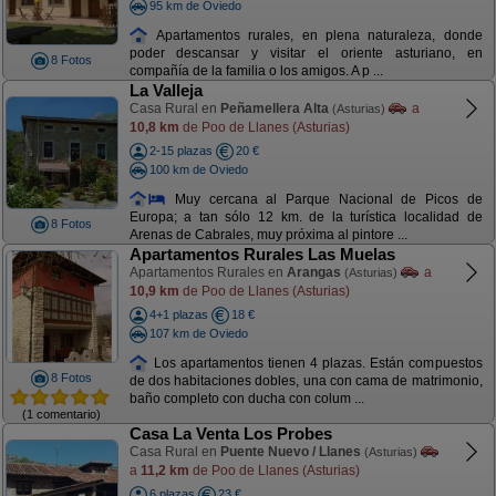
95 km de Oviedo
Apartamentos rurales, en plena naturaleza, donde
poder descansar y visitar el oriente asturiano, en
8 Fotos
compañía de la familia o los amigos. A p ...
La Valleja
Casa Rural en
Peñamellera Alta
a
(Asturias)
10,8 km
de Poo de Llanes (Asturias)
2-15 plazas
20 €
100 km de Oviedo
Muy cercana al Parque Nacional de Picos de
Europa; a tan sólo 12 km. de la turística localidad de
8 Fotos
Arenas de Cabrales, muy próxima al pintore ...
Apartamentos Rurales Las Muelas
Apartamentos Rurales en
Arangas
a
(Asturias)
10,9 km
de Poo de Llanes (Asturias)
4+1 plazas
18 €
107 km de Oviedo
Los apartamentos tienen 4 plazas. Están compuestos
8 Fotos
de dos habitaciones dobles, una con cama de matrimonio,
baño completo con ducha con colum ...
(1 comentario)
Casa La Venta Los Probes
Casa Rural en
Puente Nuevo / Llanes
(Asturias)
a
11,2 km
de Poo de Llanes (Asturias)
6 plazas
23 €