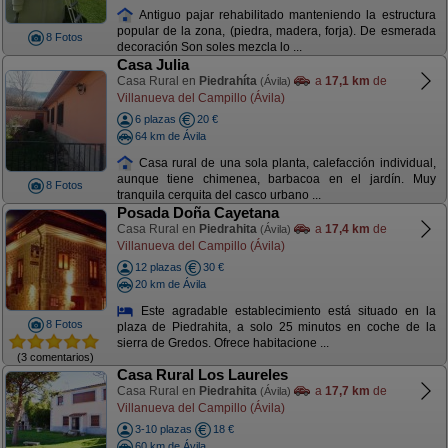
Antiguo pajar rehabilitado manteniendo la estructura
popular de la zona, (piedra, madera, forja). De esmerada
8 Fotos
decoración Son soles mezcla lo ...
Casa Julia
Casa Rural en
Piedrahíta
a
17,1 km
de
(Ávila)
Villanueva del Campillo (Ávila)
6 plazas
20 €
64 km de Ávila
Casa rural de una sola planta, calefacción individual,
aunque tiene chimenea, barbacoa en el jardín. Muy
8 Fotos
tranquila cerquita del casco urbano ...
Posada Doña Cayetana
Casa Rural en
Piedrahita
a
17,4 km
de
(Ávila)
Villanueva del Campillo (Ávila)
12 plazas
30 €
20 km de Ávila
Este agradable establecimiento está situado en la
8 Fotos
plaza de Piedrahita, a solo 25 minutos en coche de la
sierra de Gredos. Ofrece habitacione ...
(3 comentarios)
Casa Rural Los Laureles
Casa Rural en
Piedrahita
a
17,7 km
de
(Ávila)
Villanueva del Campillo (Ávila)
3-10 plazas
18 €
60 km de Ávila