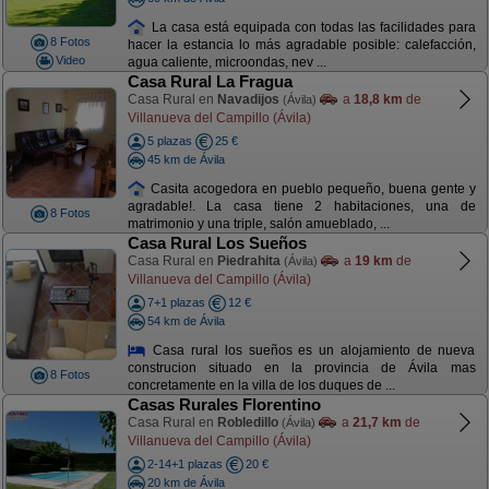
La casa está equipada con todas las facilidades para
8 Fotos
hacer la estancia lo más agradable posible: calefacción,
Video
agua caliente, microondas, nev ...
Casa Rural La Fragua
Casa Rural en
Navadijos
a
18,8 km
de
(Ávila)
Villanueva del Campillo (Ávila)
5 plazas
25 €
45 km de Ávila
Casita acogedora en pueblo pequeño, buena gente y
agradable!. La casa tiene 2 habitaciones, una de
8 Fotos
matrimonio y una triple, salón amueblado, ...
Casa Rural Los Sueños
Casa Rural en
Piedrahita
a
19 km
de
(Ávila)
Villanueva del Campillo (Ávila)
7+1 plazas
12 €
54 km de Ávila
Casa rural los sueños es un alojamiento de nueva
construcion situado en la provincia de Ávila mas
8 Fotos
concretamente en la villa de los duques de ...
Casas Rurales Florentino
Casa Rural en
Robledillo
a
21,7 km
de
(Ávila)
Villanueva del Campillo (Ávila)
2-14+1 plazas
20 €
20 km de Ávila