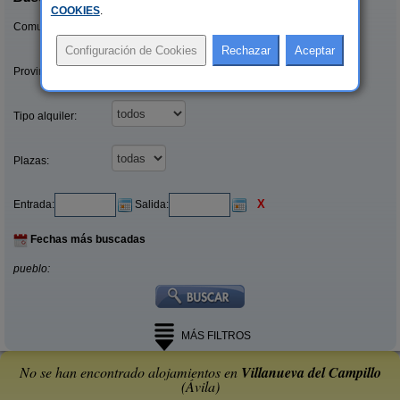
COOKIES
.
Comunidades:
Provincias/Islas:
Tipo alquiler:
Plazas:
X
Entrada:
Salida:
Fechas más buscadas
pueblo:
MÁS FILTROS
No se han encontrado alojamientos en
Villanueva del Campillo
(Ávila)