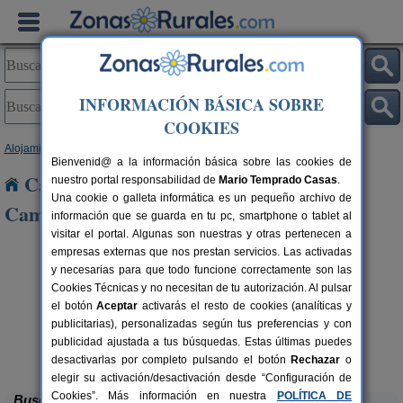
INFORMACIÓN BÁSICA SOBRE
COOKIES
Alojamientos
>
Castilla y León
>
Ávila
> Villanueva del Campillo
Bienvenid@ a la información básica sobre las cookies de
Casas Rurales cerca de Villanueva del
nuestro portal responsabilidad de
Mario Temprado Casas
.
Una cookie o galleta informática es un pequeño archivo de
Campillo
información que se guarda en tu pc, smartphone o tablet al
visitar el portal. Algunas son nuestras y otras pertenecen a
empresas externas que nos prestan servicios. Las activadas
y necesarias para que todo funcione correctamente son las
Cookies Técnicas y no necesitan de tu autorización. Al pulsar
el botón
Aceptar
activarás el resto de cookies (analíticas y
publicitarias), personalizadas según tus preferencias y con
publicidad ajustada a tus búsquedas. Estas últimas puedes
La Guarida del Oso
rs.
8-10+5 pers.
 €
46 €
Candeleda (Ávila)
desde
desactivarlas por completo pulsando el botón
Rechazar
o
elegir su activación/desactivación desde “Configuración de
Cookies”. Más información en nuestra
POLÍTICA DE
Buscar