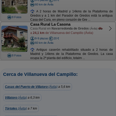
6-8 plazas
20 €
60 km de Ávila
A 2 horas de Madrid y 14kms de la Plataforma de
Gredos y a 1 km del Parador de Gredos está la antigua
8 Fotos
Casa del Cura, en pleno corazón de Gre ...
Casa Rural La Casona
Casa Rural en
Navarredonda de Gredos
(Ávila)
a
24,1 km
de Villanueva del Campillo (Ávila)
8-9 plazas
20 €
60 km de Ávila
Antiguo caserón rehabilitado situado a 2 horas de
Madrid y 14kms de la Plataforma de Gredos. La casa
8 Fotos
ocupa la 2ª planta del edificio, totalm ...
Cerca de Villanueva del Campillo:
Casas del Puerto de Villatoro
(Ávila)
a 5,6 km
Villatoro
(Ávila)
a 6,3 km
Tórtoles
(Ávila)
a 7 km