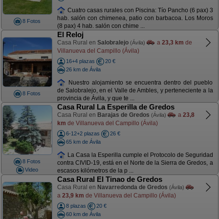
Cuatro casas rurales con Piscina: Tío Pancho (6 pax) 3
hab. salón con chimenea, patio con barbacoa. Los Moros
8 Fotos
(8 pax) 4 hab. salón con chime ...
El Reloj
Casa Rural en
Salobralejo
a
23,3 km
de
(Ávila)
Villanueva del Campillo (Ávila)
16+4 plazas
20 €
26 km de Ávila
Nuestro alojamiento se encuentra dentro del pueblo
de Salobralejo, en el Valle de Ambles, y perteneciente a la
8 Fotos
provincia de Ávila, y que te ...
Casa Rural La Esperilla de Gredos
Casa Rural en
Barajas de Gredos
a
23,8
(Ávila)
km
de Villanueva del Campillo (Ávila)
6-12+2 plazas
26 €
65 km de Ávila
La Casa la Esperilla cumple el Protocolo de Seguridad
8 Fotos
contra CIVID-19, está en el Norte de la Sierra de Gredos, a
Video
escasos kilómetros de la p ...
Casa Rural El Tinao de Gredos
Casa Rural en
Navarredonda de Gredos
(Ávila)
a
23,9 km
de Villanueva del Campillo (Ávila)
8 plazas
20 €
60 km de Ávila