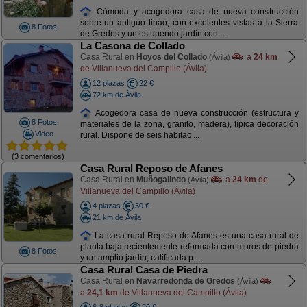
Cómoda y acogedora casa de nueva construcción
sobre un antiguo tinao, con excelentes vistas a la Sierra
8 Fotos
de Gredos y un estupendo jardín con ...
La Casona de Collado
Casa Rural en
Hoyos del Collado
a
24 km
(Ávila)
de Villanueva del Campillo (Ávila)
12 plazas
22 €
72 km de Ávila
Acogedora casa de nueva construcción (estructura y
8 Fotos
materiales de la zona, granito, madera), típica decoración
Video
rural. Dispone de seis habitac ...
(3 comentarios)
Casa Rural Reposo de Afanes
Casa Rural en
Muñogalindo
a
24 km
de
(Ávila)
Villanueva del Campillo (Ávila)
4 plazas
30 €
21 km de Ávila
La casa rural Reposo de Afanes es una casa rural de
planta baja recientemente reformada con muros de piedra
8 Fotos
y un amplio jardín, calificada p ...
Casa Rural Casa de Piedra
Casa Rural en
Navarredonda de Gredos
(Ávila)
a
24,1 km
de Villanueva del Campillo (Ávila)