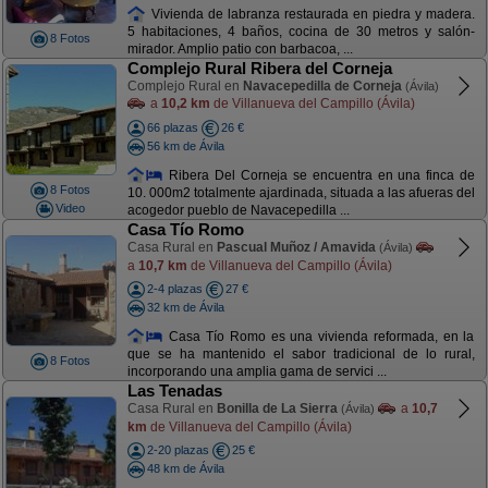
Vivienda de labranza restaurada en piedra y madera.
5 habitaciones, 4 baños, cocina de 30 metros y salón-
8 Fotos
mirador. Amplio patio con barbacoa, ...
Complejo Rural Ribera del Corneja
Complejo Rural en
Navacepedilla de Corneja
(Ávila)
a
10,2 km
de Villanueva del Campillo (Ávila)
66 plazas
26 €
56 km de Ávila
Ribera Del Corneja se encuentra en una finca de
8 Fotos
10. 000m2 totalmente ajardinada, situada a las afueras del
Video
acogedor pueblo de Navacepedilla ...
Casa Tío Romo
Casa Rural en
Pascual Muñoz / Amavida
(Ávila)
a
10,7 km
de Villanueva del Campillo (Ávila)
2-4 plazas
27 €
32 km de Ávila
Casa Tío Romo es una vivienda reformada, en la
que se ha mantenido el sabor tradicional de lo rural,
8 Fotos
incorporando una amplia gama de servici ...
Las Tenadas
Casa Rural en
Bonilla de La Sierra
a
10,7
(Ávila)
km
de Villanueva del Campillo (Ávila)
2-20 plazas
25 €
48 km de Ávila