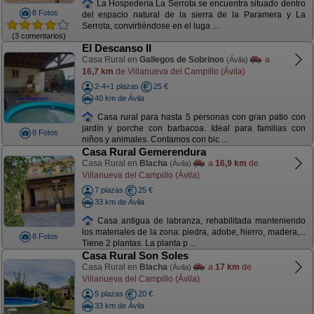
La Hospedería La Serrota se encuentra situado dentro
8 Fotos
del espacio natural de la sierra de la Paramera y La
Serrota, convirtiéndose en el luga ...
(3 comentarios)
El Descanso II
Casa Rural en
Gallegos de Sobrinos
a
(Ávila)
16,7 km
de Villanueva del Campillo (Ávila)
2-4+1 plazas
25 €
40 km de Ávila
Casa rural para hasta 5 personas con gran patio con
jardín y porche con barbacoa. Ideal para familias con
8 Fotos
niños y animales. Contamos con bic ...
Casa Rural Gemerendura
Casa Rural en
Blacha
a
16,9 km
de
(Ávila)
Villanueva del Campillo (Ávila)
7 plazas
25 €
33 km de Ávila
Casa antigua de labranza, rehabilitada manteniendo
los materiales de la zona: piedra, adobe, hierro, madera,...
8 Fotos
Tiene 2 plantas. La planta p ...
Casa Rural Son Soles
Casa Rural en
Blacha
a
17 km
de
(Ávila)
Villanueva del Campillo (Ávila)
5 plazas
20 €
33 km de Ávila