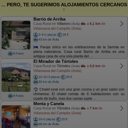
... PERO, TE SUGERIMOS ALOJAMIENTOS CERCANOS
:
Barrio de Arriba
Casa Rural en
Villatoro
a
6,1 km
de
(Ávila)
Villanueva del Campillo (Ávila)
2-4+1 plazas
28 €
43 km de Ávila
Paraje único en las estribaciones de la Serrota en
plena naturaleza. Casa rural Barrio de Arriba es una
8 Fotos
antigua casa de una sola planta del ...
El Mirador de Tórtoles
Casa Rural en
Tórtoles
a
6,6 km
de
(Ávila)
Villanueva del Campillo (Ávila)
10-15+3 plazas
29 €
60 km de Ávila
Chalet rural con una gran cocina y un gran salón con
chimenea. El chalet consta de 6 habitaciones con su
8 Fotos
cuarto de baño, mas dos camas suple ...
Menta y Canela
Casa Rural en
Tórtoles
a
7 km
de
(Ávila)
Villanueva del Campillo (Ávila)
10+2 plazas
20 €
68 km de Ávila