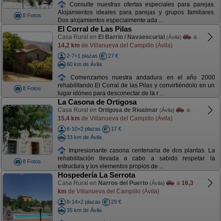
Consulte nuestras ofertas especiales para parejas.
Alojamientos ideales para parejas y grupos familiares.
8 Fotos
Dos alojamientos especialmente ada ...
El Corral de Las Pilas
Casa Rural en
El Barrio / Navaescurial
a
(Ávila)
14,2 km
de Villanueva del Campillo (Ávila)
2-7+1 plazas
27 €
60 km de Ávila
Comenzamos nuestra andadura en el año 2000
rehabilitando El Corral de las Pilas y convirtiéndolo en un
8 Fotos
lugar idóneo para desconectar de la r ...
La Casona de Ortigosa
Casa Rural en
Ortigosa de Rioalmar
a
(Ávila)
15,4 km
de Villanueva del Campillo (Ávila)
6-10+2 plazas
17 €
33 km de Ávila
Impresionante casona centenaria de dos plantas. La
rehabilitación llevada a cabo a sabido respetar la
8 Fotos
estructura y los elementos propios de ...
Hospedería La Serrota
Casa Rural en
Narros del Puerto
a
16,3
(Ávila)
km
de Villanueva del Campillo (Ávila)
8-14+2 plazas
29 €
35 km de Ávila