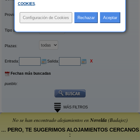
COOKIES
.
Provincias/Islas:
Tipo alquiler:
Plazas:
X
Entrada:
Salida:
Fechas más buscadas
pueblo:
MÁS FILTROS
No se han encontrado alojamientos en
Novelda
(Badajoz)
... PERO, TE SUGERIMOS ALOJAMIENTOS CERCANOS
: