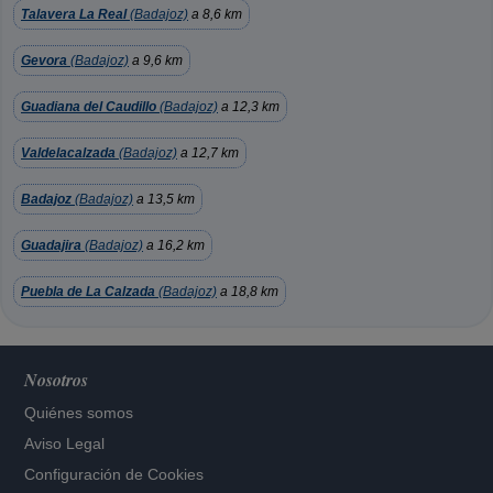
Talavera La Real
(Badajoz)
a 8,6 km
Gevora
(Badajoz)
a 9,6 km
Guadiana del Caudillo
(Badajoz)
a 12,3 km
Valdelacalzada
(Badajoz)
a 12,7 km
Badajoz
(Badajoz)
a 13,5 km
Guadajira
(Badajoz)
a 16,2 km
Puebla de La Calzada
(Badajoz)
a 18,8 km
Nosotros
Quiénes somos
Aviso Legal
Configuración de Cookies