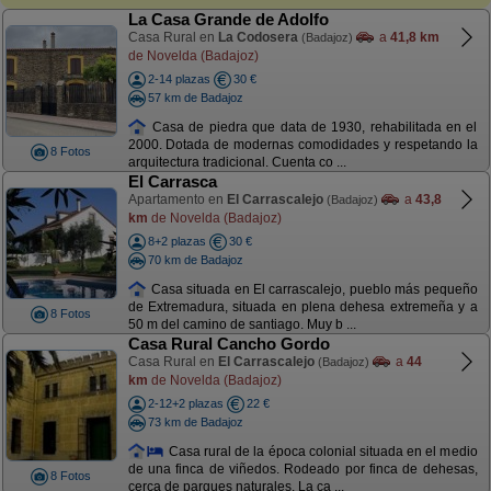
La Casa Grande de Adolfo
Casa Rural en
La Codosera
a
41,8 km
(Badajoz)
de Novelda (Badajoz)
2-14 plazas
30 €
57 km de Badajoz
Casa de piedra que data de 1930, rehabilitada en el
2000. Dotada de modernas comodidades y respetando la
8 Fotos
arquitectura tradicional. Cuenta co ...
El Carrasca
Apartamento en
El Carrascalejo
a
43,8
(Badajoz)
km
de Novelda (Badajoz)
8+2 plazas
30 €
70 km de Badajoz
Casa situada en El carrascalejo, pueblo más pequeño
de Extremadura, situada en plena dehesa extremeña y a
8 Fotos
50 m del camino de santiago. Muy b ...
Casa Rural Cancho Gordo
Casa Rural en
El Carrascalejo
a
44
(Badajoz)
km
de Novelda (Badajoz)
2-12+2 plazas
22 €
73 km de Badajoz
Casa rural de la época colonial situada en el medio
de una finca de viñedos. Rodeado por finca de dehesas,
8 Fotos
cerca de parques naturales. La ca ...