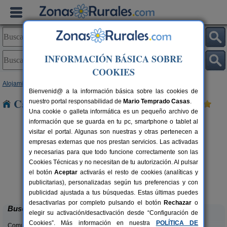
INFORMACIÓN BÁSICA SOBRE
COOKIES
Alojamientos
>
Extremadura
>
Badajoz
> Novelda
Bienvenid@ a la información básica sobre las cookies de
Casas Rurales cerca de Novelda
nuestro portal responsabilidad de
Mario Temprado Casas
.
Una cookie o galleta informática es un pequeño archivo de
información que se guarda en tu pc, smartphone o tablet al
visitar el portal. Algunas son nuestras y otras pertenecen a
empresas externas que nos prestan servicios. Las activadas
y necesarias para que todo funcione correctamente son las
Cookies Técnicas y no necesitan de tu autorización. Al pulsar
el botón
Aceptar
activarás el resto de cookies (analíticas y
Los Molinos Rural
+4 pers.
2-12+1 pers.
publicitarias), personalizadas según tus preferencias y con
25 €
20 €
Fuentes de León (Badajoz)
de
desde
publicidad ajustada a tus búsquedas. Estas últimas puedes
desactivarlas por completo pulsando el botón
Rechazar
o
Buscar
elegir su activación/desactivación desde “Configuración de
Cookies”. Más información en nuestra
POLÍTICA DE
Comunidades: