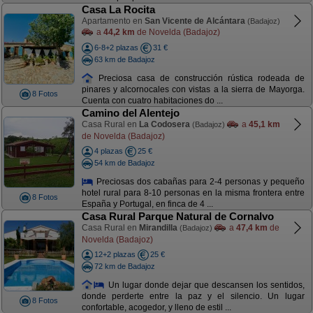
Casa La Rocita
Apartamento en
San Vicente de Alcántara
(Badajoz)
a
44,2 km
de Novelda (Badajoz)
6-8+2 plazas
31 €
63 km de Badajoz
Preciosa casa de construcción rústica rodeada de
pinares y alcornocales con vistas a la sierra de Mayorga.
8 Fotos
Cuenta con cuatro habitaciones do ...
Camino del Alentejo
Casa Rural en
La Codosera
a
45,1 km
(Badajoz)
de Novelda (Badajoz)
4 plazas
25 €
54 km de Badajoz
Preciosas dos cabañas para 2-4 personas y pequeño
hotel rural para 8-10 personas en la misma frontera entre
8 Fotos
España y Portugal, en finca de 4 ...
Casa Rural Parque Natural de Cornalvo
Casa Rural en
Mirandilla
a
47,4 km
de
(Badajoz)
Novelda (Badajoz)
12+2 plazas
25 €
72 km de Badajoz
Un lugar donde dejar que descansen los sentidos,
donde perderte entre la paz y el silencio. Un lugar
8 Fotos
confortable, acogedor, y lleno de estil ...