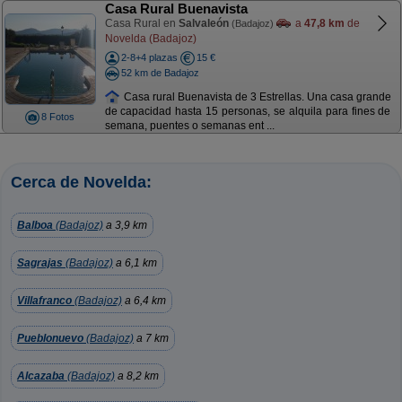
Casa Rural Buenavista
Casa Rural en
Salvaleón
a
47,8 km
de
(Badajoz)
Novelda (Badajoz)
2-8+4 plazas
15 €
52 km de Badajoz
Casa rural Buenavista de 3 Estrellas. Una casa grande
de capacidad hasta 15 personas, se alquila para fines de
8 Fotos
semana, puentes o semanas ent ...
Cerca de Novelda:
Balboa
(Badajoz)
a 3,9 km
Sagrajas
(Badajoz)
a 6,1 km
Villafranco
(Badajoz)
a 6,4 km
Pueblonuevo
(Badajoz)
a 7 km
Alcazaba
(Badajoz)
a 8,2 km