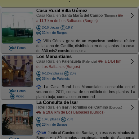
Casa Rural Villa Gómez
Casa Rural en
Santa María del Campo
(Burgos)
a
11,7 km
de Los Balbases (Burgos)
2-16 plazas
19 €
32 km de Burgos
Villa Gómez goza de un espacioso ambiente rústico
de la zona de Castilla, distribuido en dos plantas. La casa,
8 Fotos
de 330 mts2 construídos, se a ...
Los Manantiales
Casa Rural en
Palenzuela
a
14,4 km
(Palencia)
de Los Balbases (Burgos)
6-12+2 plazas
20 €
38 km de Palencia
La Casa Rural Los Manantiales, construida en el
8 Fotos
verano del 2011, consta de un edificio de tres plantas. La
Video
planta baja, cuenta con un merend ...
La Consulta de Isar
Hotel Rural en
Isar / Hornillos del Camino
(Burgos)
a
19,6 km
de Los Balbases (Burgos)
10+5 plazas
23 €
23 km de Burgos
Junto al Camino de Santiago, a escasos minutos de
Burgos y a 30 minutos aproximadamente de Atapuerca,