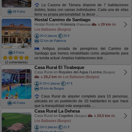
La Casona de Támara dispone de 7 habitaciones
dobles, todas con camas individuales. Cada una de ellas
49 Fotos
tiene su propia personalidad: la decor ...
Hostal Camino de Santiago
Hostal Rural en
Frómista
a
29 km
de
(Palencia)
Los Balbases (Burgos)
20+2 plazas
25 €
32 km de Palencia
Antigua posada de peregrinos del Camino de
8 Fotos
Santiago que hemos rehabilitado como alojamiento para
un turista actual. Amplias habitaciones dob ...
(2 comentarios)
Casa Rural El Tirabeque
Casa Rural en
Ruyales del Agua / Lerma
(Burgos)
a
29,2 km
de Los Balbases (Burgos)
8-10+1 plazas
47 €
35 km de Burgos
Casa Rural de alquiler completo para 10 personas,
ubicada en un pueblecito de 20 habitantes lo que hace
40 Fotos
que la tranquilidad este asegurada. ...
Casa Rural La Dehesa
Casa Rural en
Cogollos
a
29,5 km
de
(Burgos)
Los Balbases (Burgos)
18+2 plazas
21 €
15 km de Burgos