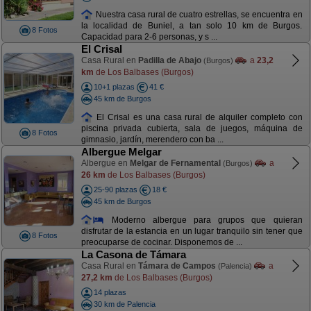
Nuestra casa rural de cuatro estrellas, se encuentra en
la localidad de Buniel, a tan solo 10 km de Burgos.
8 Fotos
Capacidad para 2-6 personas, y s ...
El Crisal
Casa Rural en
Padilla de Abajo
a
23,2
(Burgos)
km
de Los Balbases (Burgos)
10+1 plazas
41 €
45 km de Burgos
El Crisal es una casa rural de alquiler completo con
piscina privada cubierta, sala de juegos, máquina de
8 Fotos
gimnasio, jardín, merendero con ba ...
Albergue Melgar
Albergue en
Melgar de Fernamental
a
(Burgos)
26 km
de Los Balbases (Burgos)
25-90 plazas
18 €
45 km de Burgos
Moderno albergue para grupos que quieran
disfrutar de la estancia en un lugar tranquilo sin tener que
8 Fotos
preocuparse de cocinar. Disponemos de ...
La Casona de Támara
Casa Rural en
Támara de Campos
a
(Palencia)
27,2 km
de Los Balbases (Burgos)
14 plazas
30 km de Palencia