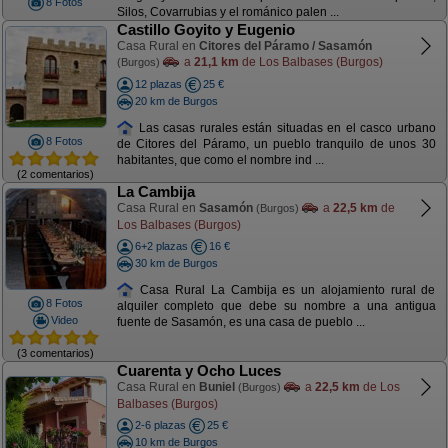
8 Fotos
Silos, Covarrubias y el románico palen ...
Castillo Goyito y Eugenio
Casa Rural en
Citores del Páramo / Sasamón
a
21,1 km
de Los Balbases (Burgos)
(Burgos)
12 plazas
25 €
20 km de Burgos
Las casas rurales están situadas en el casco urbano
8 Fotos
de Citores del Páramo, un pueblo tranquilo de unos 30
habitantes, que como el nombre ind ...
(2 comentarios)
La Cambija
Casa Rural en
Sasamón
a
22,5 km
de
(Burgos)
Los Balbases (Burgos)
6+2 plazas
16 €
30 km de Burgos
Casa Rural La Cambija es un alojamiento rural de
8 Fotos
alquiler completo que debe su nombre a una antigua
Video
fuente de Sasamón, es una casa de pueblo ...
(3 comentarios)
Cuarenta y Ocho Luces
Casa Rural en
Buniel
a
22,5 km
de Los
(Burgos)
Balbases (Burgos)
2-6 plazas
25 €
10 km de Burgos