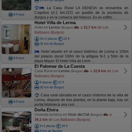
La Casa Rural LA DEHESA se encuentra en
Cogollos (A-1 km.222) un pueblo de la provincia de
8 Fotos
Burgos y en la comarca del Arlanza. Es un edifici ...
Hotel Villa de Lerma
Hotel en
Lerma
a
32,7 km
de Los
(Burgos)
Balbases (Burgos)
34+2 plazas
22 €
35 km de Burgos
Hotel situado en el casco histórico de Lerma a 100m
del palacio ducal 100m de la antigua N-1 y 50m de la
8 Fotos
plaza Mayor. El Hotel Villa de Lerm ...
El Palomar de La Cuesta
Casa Rural en
Lerma
a
32,8 km
de Los
(Burgos)
Balbases (Burgos)
8 plazas
22 €
36 km de Burgos
Casa rural ubicada en el casco historico de la villa de
Lerma, dispone de tres plantas, en la planta baja, hay un
8 Fotos
portal biblioteca una coci ...
Doña Elvira
Vivienda turística en
Vivar del Cid
a
(Burgos)
39,1 km
de Los Balbases (Burgos)
9+2 plazas
28 €
9 km de Burgos