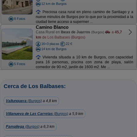
12 km de Burgos
Preciosa casa rural en pleno camino de Santiago y a
nueve minutos de Burgos por lo que por la proximidad a la
8 Fotos
ciudad tiene acceso a supermer ...
Camino Blanco
Casa Rural en
Ibeas de Juarros
a
45,7
(Burgos)
km
de Los Balbases (Burgos)
16+3 plazas
22 €
14 km de Burgos
Vivienda situada a 10 km de Burgos, con capacidad
para 16 personas, piscina con zona de playa, salón
5 Fotos
comedor de 90 m2, jardín de 1600 m2. Me ...
Cerca de Los Balbases:
Vallunquera
(Burgos)
a 4,8 km
Villanueva de Las Carretas
(Burgos)
a 5,9 km
Pampliega
(Burgos)
a 6,3 km