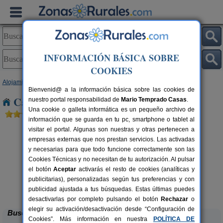
INFORMACIÓN BÁSICA SOBRE
COOKIES
Alojamientos
>
Castilla y León
>
Burgos
> Los Balbases
Bienvenid@ a la información básica sobre las cookies de
Casas Rurales cerca de Los Balbases
nuestro portal responsabilidad de
Mario Temprado Casas
.
Una cookie o galleta informática es un pequeño archivo de
información que se guarda en tu pc, smartphone o tablet al
visitar el portal. Algunas son nuestras y otras pertenecen a
empresas externas que nos prestan servicios. Las activadas
y necesarias para que todo funcione correctamente son las
Cookies Técnicas y no necesitan de tu autorización. Al pulsar
el botón
Aceptar
activarás el resto de cookies (analíticas y
publicitarias), personalizadas según tus preferencias y con
La Morera de Agustina
rs.
4-10+1 pers.
 €
21 €
publicidad ajustada a tus búsquedas. Estas últimas puedes
Villanueva de Carazo (Burgos)
desde
desactivarlas por completo pulsando el botón
Rechazar
o
elegir su activación/desactivación desde “Configuración de
Buscar
Cookies”. Más información en nuestra
POLÍTICA DE