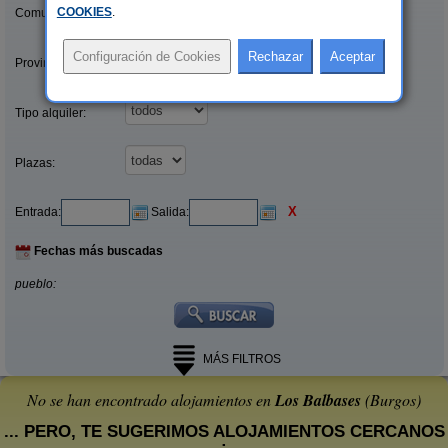
COOKIES
.
Comunidades:
Provincias/Islas:
Tipo alquiler:
Plazas:
X
Entrada:
Salida:
Fechas más buscadas
pueblo:
MÁS FILTROS
No se han encontrado alojamientos en
Los Balbases
(Burgos)
... PERO, TE SUGERIMOS ALOJAMIENTOS CERCANOS
: