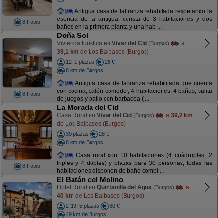
Antigua casa de labranza rehabitada respetando la
esencia de la antigua, consta de 3 habitaciones y dos
8 Fotos
baños en la primera planta y una hab ...
Doña Sol
Vivienda turística en
Vivar del Cid
a
(Burgos)
39,1 km
de Los Balbases (Burgos)
12+1 plazas
28 €
8 km de Burgos
Antigua casa de labranza rehabilitada que cuenta
con cocina, salón-comedor, 4 habitaciones, 4 baños, salita
8 Fotos
de juegos y patio con barbacoa ( ...
La Morada del Cid
Casa Rural en
Vivar del Cid
a
39,2 km
(Burgos)
de Los Balbases (Burgos)
30 plazas
28 €
8 km de Burgos
Casa rural con 10 habitaciones (4 cuádruples, 2
triples y 4 dobles) y plazas para 30 personas, todas las
8 Fotos
habitaciones disponen de baño compl ...
El Batán del Molino
Hotel Rural en
Quintanilla del Agua
a
(Burgos)
40 km
de Los Balbases (Burgos)
2-19+5 plazas
30 €
49 km de Burgos