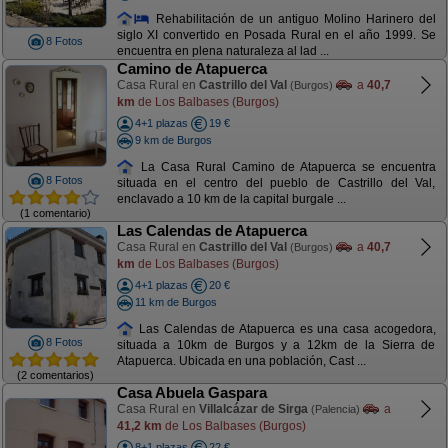
Rehabilitación de un antiguo Molino Harinero del
siglo XI convertido en Posada Rural en el año 1999. Se
8 Fotos
encuentra en plena naturaleza al lad ...
Camino de Atapuerca
Casa Rural en
Castrillo del Val
a
40,7
(Burgos)
km
de Los Balbases (Burgos)
4+1 plazas
19 €
9 km de Burgos
La Casa Rural Camino de Atapuerca se encuentra
8 Fotos
situada en el centro del pueblo de Castrillo del Val,
enclavado a 10 km de la capital burgale ...
(1 comentario)
Las Calendas de Atapuerca
Casa Rural en
Castrillo del Val
a
40,7
(Burgos)
km
de Los Balbases (Burgos)
4+1 plazas
20 €
11 km de Burgos
Las Calendas de Atapuerca es una casa acogedora,
8 Fotos
situada a 10km de Burgos y a 12km de la Sierra de
Atapuerca. Ubicada en una población, Cast ...
(2 comentarios)
Casa Abuela Gaspara
Casa Rural en
Villalcázar de Sirga
a
(Palencia)
41,2 km
de Los Balbases (Burgos)
8+1 plazas
22 €