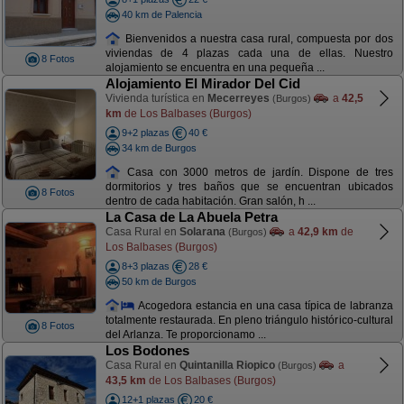
40 km de Palencia
Bienvenidos a nuestra casa rural, compuesta por dos
viviendas de 4 plazas cada una de ellas. Nuestro
8 Fotos
alojamiento se encuentra en una pequeña ...
Alojamiento El Mirador Del Cid
Vivienda turística en
Mecerreyes
a
42,5
(Burgos)
km
de Los Balbases (Burgos)
9+2 plazas
40 €
34 km de Burgos
Casa con 3000 metros de jardín. Dispone de tres
dormitorios y tres baños que se encuentran ubicados
8 Fotos
dentro de cada habitación. Gran salón, h ...
La Casa de La Abuela Petra
Casa Rural en
Solarana
a
42,9 km
de
(Burgos)
Los Balbases (Burgos)
8+3 plazas
28 €
50 km de Burgos
Acogedora estancia en una casa típica de labranza
totalmente restaurada. En pleno triángulo histórico-cultural
8 Fotos
del Arlanza. Te proporcionamo ...
Los Bodones
Casa Rural en
Quintanilla Riopico
a
(Burgos)
43,5 km
de Los Balbases (Burgos)
12+1 plazas
20 €