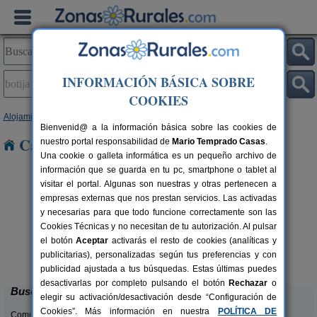
INFORMACIÓN BÁSICA SOBRE
COOKIES
Alojamientos
>
Extremadura
>
Cáceres
> Botija
Bienvenid@ a la información básica sobre las cookies de
Casas Rurales en Botija
nuestro portal responsabilidad de
Mario Temprado Casas
.
Una cookie o galleta informática es un pequeño archivo de
información que se guarda en tu pc, smartphone o tablet al
visitar el portal. Algunas son nuestras y otras pertenecen a
empresas externas que nos prestan servicios. Las activadas
y necesarias para que todo funcione correctamente son las
Cookies Técnicas y no necesitan de tu autorización. Al pulsar
rs.
el botón
Aceptar
activarás el resto de cookies (analíticas y
 €
Casa Rural Diez Cerezos
2-18+4 pers.
publicitarias), personalizadas según tus preferencias y con
25 €
Jarandilla de La Vera (Cáceres)
desde
publicidad ajustada a tus búsquedas. Estas últimas puedes
desactivarlas por completo pulsando el botón
Rechazar
o
Buscar
elegir su activación/desactivación desde “Configuración de
Cookies”. Más información en nuestra
POLÍTICA DE
Comunidades: