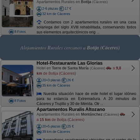
Apartamentos Rurales en
Botija
(Cáceres)
2-6 plazas
17 €
32 km de Cáceres
Contamos con 2 apartamentos rurales en una casa
solariega del siglo XVIII rehabilitada, conservando todos
8 Fotos
sus elementos arquitectónicos orig ...
Alojamientos Rurales cercanos a
Botija (Cáceres)
Hotel-Restaurante Las Glorias
Hotel en
Torre de Santa María
a
9,8
(Cáceres)
km
de Botija (Cáceres)
20+3 plazas
26 €
35 km de Cáceres
Nuestra situación hace de este hotel el lugar idóneo
para su estancia en Extremadura. A 20 minutos de
8 Fotos
Cáceres y Trujillo y 30 de Mérida. Otr ...
Apartamentos Ruralis Altozano
Apartamentos Rurales en
Montánchez
(Cáceres)
a
15 km
de Botija (Cáceres)
20+5 plazas
25 €
39 km de Cáceres
Acogedores apartamentos ubicados en el centro de la