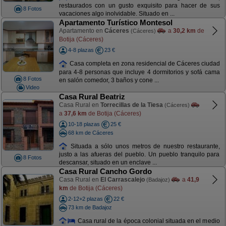
restaurados con un gusto exquisito para hacer de sus
8 Fotos
vacaciones algo inolvidable. Situado en ...
Apartamento Turístico Montesol
Apartamento en
Cáceres
a
30,2 km
de
(Cáceres)
Botija (Cáceres)
4-8 plazas
23 €
Casa completa en zona residencial de Cáceres ciudad
para 4-8 personas que incluye 4 dormitorios y sofá cama
8 Fotos
en salón comedor, 3 baños y cone ...
Video
Casa Rural Beatriz
Casa Rural en
Torrecillas de la Tiesa
(Cáceres)
a
37,6 km
de Botija (Cáceres)
10-18 plazas
25 €
68 km de Cáceres
Situada a sólo unos metros de nuestro restaurante,
justo a las afueras del pueblo. Un pueblo tranquilo para
8 Fotos
descansar, situado en un enclave ...
Casa Rural Cancho Gordo
Casa Rural en
El Carrascalejo
a
41,9
(Badajoz)
km
de Botija (Cáceres)
2-12+2 plazas
22 €
73 km de Badajoz
Casa rural de la época colonial situada en el medio