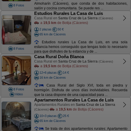
Almoharín (Cáceres), que consta de dos habitaciones,
8 Fotos
salón y cocina comunitaria. Se puede res ...
Estudios Rurales La Casa de Luis
Casa Rural en
Santa Cruz de La Sierra
(Cáceres)
a
19,5 km
de Botija (Cáceres)
2 plazas
50 €
65 km de Cáceres
Estudios rurales La Casa de Luis, en una sola
estancia hemos conseguido que tengas todo lo necesario
8 Fotos
para que disfrutes de tu estancia y de ...
Casa Rural Doña Blanca
Casa Rural en
Santa Cruz de La Sierra
(Cáceres)
a
19,5 km
de Botija (Cáceres)
12+6 plazas
14 €
16 km de Cáceres
Casa Rural del Siglo XVI, toda en piedra y
8 Fotos
hormigón. Disfruta de unos días inolvidables. Recuerda
Video
que la casa dispone de una capacidad para ...
Apartamentos Rurales La Casa de Luis
Apartamentos Rurales en
Santa Cruz de La Sierra
a
19,5 km
de Botija (Cáceres)
(Cáceres)
10+3 plazas
25 €
65 km de Cáceres
Se trata de dos apartamentos rurales: Apartamento