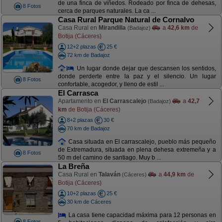
de una finca de viñedos. Rodeado por finca de dehesas,
8 Fotos
cerca de parques naturales. La ca ...
Casa Rural Parque Natural de Cornalvo
Casa Rural en
Mirandilla
a
42,6 km
de
(Badajoz)
Botija (Cáceres)
12+2 plazas
25 €
72 km de Badajoz
Un lugar donde dejar que descansen los sentidos,
donde perderte entre la paz y el silencio. Un lugar
8 Fotos
confortable, acogedor, y lleno de estil ...
El Carrasca
Apartamento en
El Carrascalejo
a
42,7
(Badajoz)
km
de Botija (Cáceres)
8+2 plazas
30 €
70 km de Badajoz
Casa situada en El carrascalejo, pueblo más pequeño
de Extremadura, situada en plena dehesa extremeña y a
8 Fotos
50 m del camino de santiago. Muy b ...
La Breña
Casa Rural en
Talaván
a
44,9 km
de
(Cáceres)
Botija (Cáceres)
10+2 plazas
25 €
30 km de Cáceres
La casa tiene capacidad máxima para 12 personas en
8 Fotos