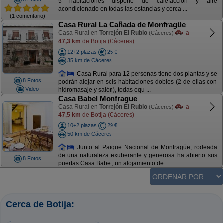
5 habitaciones dispone de calefacción y aire
acondicionado en todas las estancias y cerca ...
(1 comentario)
Casa Rural La Cañada de Monfragüe
Casa Rural en
Torrejón El Rubio
a
(Cáceres)
47,3 km
de Botija (Cáceres)
12+2 plazas
25 €
35 km de Cáceres
Casa Rural para 12 personas tiene dos plantas y se
8 Fotos
podrán alojar en seis habitaciones dobles (2 de ellas con
Video
hidromasaje y salón), todas equ ...
Casa Babel Monfrague
Casa Rural en
Torrejón El Rubio
a
(Cáceres)
47,5 km
de Botija (Cáceres)
10+2 plazas
29 €
50 km de Cáceres
Junto al Parque Nacional de Monfragüe, rodeada
de una naturaleza exuberante y generosa ha abierto sus
8 Fotos
puertas Casa Babel, un alojamiento de ...
Cerca de Botija: