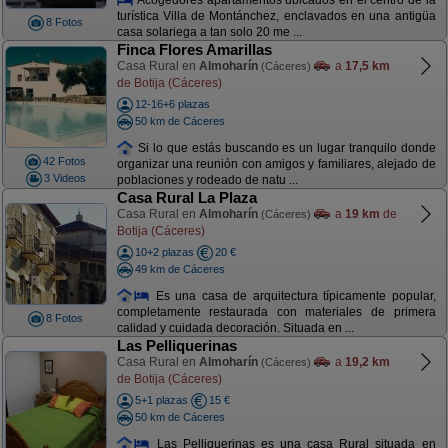
turística Villa de Montánchez, enclavados en una antigüa
8 Fotos
casa solariega a tan solo 20 me ...
Finca Flores Amarillas
Casa Rural en
Almoharín
a
17,5 km
(Cáceres)
de Botija (Cáceres)
12-16+6 plazas
50 km de Cáceres
Si lo que estás buscando es un lugar tranquilo donde
42 Fotos
organizar una reunión con amigos y familiares, alejado de
3 Videos
poblaciones y rodeado de natu ...
Casa Rural La Plaza
Casa Rural en
Almoharín
a
19 km
de
(Cáceres)
Botija (Cáceres)
10+2 plazas
20 €
49 km de Cáceres
Es una casa de arquitectura típicamente popular,
completamente restaurada con materiales de primera
8 Fotos
calidad y cuidada decoración. Situada en ...
Las Pelliquerinas
Casa Rural en
Almoharín
a
19,2 km
(Cáceres)
de Botija (Cáceres)
5+1 plazas
15 €
50 km de Cáceres
Las Pelliquerinas es una casa Rural situada en