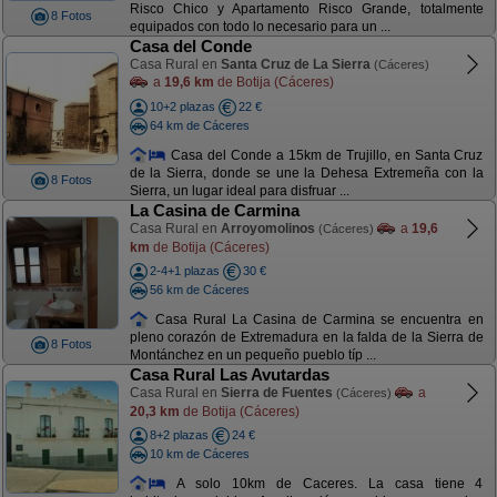
Risco Chico y Apartamento Risco Grande, totalmente
8 Fotos
equipados con todo lo necesario para un ...
Casa del Conde
Casa Rural en
Santa Cruz de La Sierra
(Cáceres)
a
19,6 km
de Botija (Cáceres)
10+2 plazas
22 €
64 km de Cáceres
Casa del Conde a 15km de Trujillo, en Santa Cruz
de la Sierra, donde se une la Dehesa Extremeña con la
8 Fotos
Sierra, un lugar ideal para disfruar ...
La Casina de Carmina
Casa Rural en
Arroyomolinos
a
19,6
(Cáceres)
km
de Botija (Cáceres)
2-4+1 plazas
30 €
56 km de Cáceres
Casa Rural La Casina de Carmina se encuentra en
pleno corazón de Extremadura en la falda de la Sierra de
8 Fotos
Montánchez en un pequeño pueblo típ ...
Casa Rural Las Avutardas
Casa Rural en
Sierra de Fuentes
a
(Cáceres)
20,3 km
de Botija (Cáceres)
8+2 plazas
24 €
10 km de Cáceres
A solo 10km de Caceres. La casa tiene 4