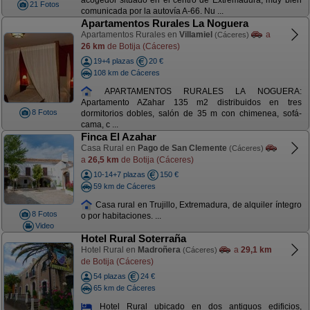
acogedor situado en el centro de Extremadura, muy bien
21 Fotos
comunicada por la autovía A-66. Nu ...
Apartamentos Rurales La Noguera
Apartamentos Rurales en
Villamiel
a
(Cáceres)
26 km
de Botija (Cáceres)
19+4 plazas
20 €
108 km de Cáceres
APARTAMENTOS RURALES LA NOGUERA:
Apartamento AZahar 135 m2 distribuidos en tres
8 Fotos
dormitorios dobles, salón de 35 m con chimenea, sofá-
cama, c ...
Finca El Azahar
Casa Rural en
Pago de San Clemente
(Cáceres)
a
26,5 km
de Botija (Cáceres)
10-14+7 plazas
150 €
59 km de Cáceres
Casa rural en Trujillo, Extremadura, de alquiler íntegro
8 Fotos
o por habitaciones. ...
Video
Hotel Rural Soterraña
Hotel Rural en
Madroñera
a
29,1 km
(Cáceres)
de Botija (Cáceres)
54 plazas
24 €
65 km de Cáceres
Hotel Rural ubicado en dos antiguos edificios,