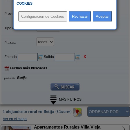
COOKIES
.
Provincias/Islas:
Tipo alquiler:
Plazas:
X
Entrada:
Salida:
Fechas más buscadas
pueblo:
Botija
MÁS FILTROS
1 alojamiento rural en Botija (Cáceres)
Ver en el mapa
Apartamentos Rurales Villa Vieja