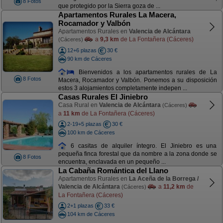
8 Fotos
que protegido por la Sierra goza de ...
Apartamentos Rurales La Macera,
Rocamador y Valbón
Apartamentos Rurales en
Valencia de Alcántara
a
9,3 km
de La Fontañera (Cáceres)
(Cáceres)
12+6 plazas
30 €
90 km de Cáceres
Bienvenidos a los apartamentos rurales de La
8 Fotos
Macera, Rocamador y Valbón. Ponemos a su disposición
estos 3 alojamientos completamente indepen ...
Casas Rurales El Jiniebro
Casa Rural en
Valencia de Alcántara
(Cáceres)
a
11 km
de La Fontañera (Cáceres)
2-19+5 plazas
30 €
100 km de Cáceres
6 casitas de alquiler íntegro. El Jiniebro es una
pequeña finca forestal que da nombre a la zona donde se
8 Fotos
encuentra, enclavada en un pequeño ...
La Cabaña Romántica del Llano
Apartamentos Rurales en
La Aceña de la Borrega /
Valencia de Alcántara
a
11,2 km
de
(Cáceres)
La Fontañera (Cáceres)
2+1 plazas
33 €
104 km de Cáceres