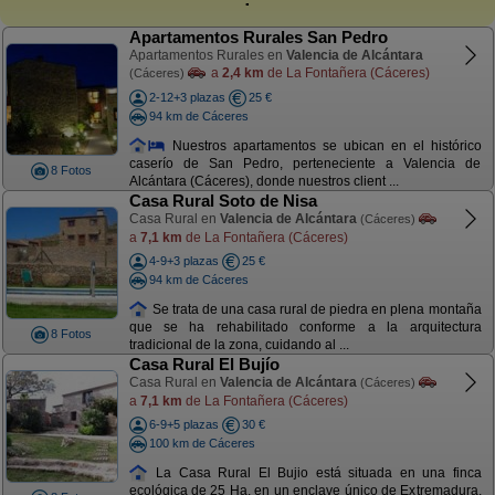
Apartamentos Rurales San Pedro
Apartamentos Rurales en
Valencia de Alcántara
a
2,4 km
de La Fontañera (Cáceres)
(Cáceres)
2-12+3 plazas
25 €
94 km de Cáceres
Nuestros apartamentos se ubican en el histórico
caserío de San Pedro, perteneciente a Valencia de
8 Fotos
Alcántara (Cáceres), donde nuestros client ...
Casa Rural Soto de Nisa
Casa Rural en
Valencia de Alcántara
(Cáceres)
a
7,1 km
de La Fontañera (Cáceres)
4-9+3 plazas
25 €
94 km de Cáceres
Se trata de una casa rural de piedra en plena montaña
que se ha rehabilitado conforme a la arquitectura
8 Fotos
tradicional de la zona, cuidando al ...
Casa Rural El Bujío
Casa Rural en
Valencia de Alcántara
(Cáceres)
a
7,1 km
de La Fontañera (Cáceres)
6-9+5 plazas
30 €
100 km de Cáceres
La Casa Rural El Bujio está situada en una finca
ecológica de 25 Ha. en un enclave único de Extremadura,