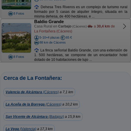
Dehesa Tres Riveros es un complejo de turismo rural
formado por 5 casas de alquiler íntegro, situada en la
8 Fotos
misma dehesa, de 400 hectáreas, e ...
Baldio Grande
Casa Rural en
Carbajo
a
30,4 km
de
(Cáceres)
La Fontañera (Cáceres)
5-10+4 plazas
65 €
88 km de Cáceres
La finca señorial Baldío Grande, con una extensión de
1. 500 hectáreas, se compone de un encantador hotel
8 Fotos
dotado de 10 habitaciones de lujo ...
Cerca de La Fontañera:
Valencia de Alcántara
(Cáceres)
a 7,1 km
La Aceña de la Borrega
(Cáceres)
a 10,2 km
San Vicente de Alcántara
(Badajoz)
a 15,9 km
La Vega
(Valencia)
a 17,3 km