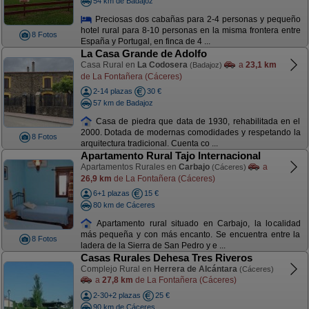
54 km de Badajoz
Preciosas dos cabañas para 2-4 personas y pequeño
hotel rural para 8-10 personas en la misma frontera entre
8 Fotos
España y Portugal, en finca de 4 ...
La Casa Grande de Adolfo
Casa Rural en
La Codosera
a
23,1 km
(Badajoz)
de La Fontañera (Cáceres)
2-14 plazas
30 €
57 km de Badajoz
Casa de piedra que data de 1930, rehabilitada en el
2000. Dotada de modernas comodidades y respetando la
8 Fotos
arquitectura tradicional. Cuenta co ...
Apartamento Rural Tajo Internacional
Apartamentos Rurales en
Carbajo
a
(Cáceres)
26,9 km
de La Fontañera (Cáceres)
6+1 plazas
15 €
80 km de Cáceres
Apartamento rural situado en Carbajo, la localidad
más pequeña y con más encanto. Se encuentra entre la
8 Fotos
ladera de la Sierra de San Pedro y e ...
Casas Rurales Dehesa Tres Riveros
Complejo Rural en
Herrera de Alcántara
(Cáceres)
a
27,8 km
de La Fontañera (Cáceres)
2-30+2 plazas
25 €
90 km de Cáceres