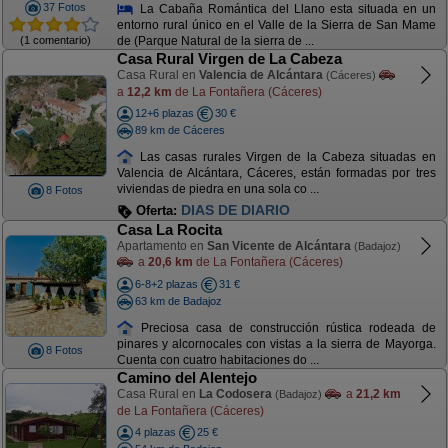
37 Fotos
La Cabaña Romántica del Llano esta situada en un
entorno rural único en el Valle de la Sierra de San Mame
(1 comentario)
de (Parque Natural de la sierra de ...
Casa Rural Virgen de La Cabeza
Casa Rural en
Valencia de Alcántara
(Cáceres)
a
12,2 km
de La Fontañera (Cáceres)
12+6 plazas
30 €
89 km de Cáceres
Las casas rurales Virgen de la Cabeza situadas en
Valencia de Alcántara, Cáceres, están formadas por tres
viviendas de piedra en una sola co ...
8 Fotos
DIAS DE DIARIO
Oferta:
Casa La Rocita
Apartamento en
San Vicente de Alcántara
(Badajoz)
a
20,6 km
de La Fontañera (Cáceres)
6-8+2 plazas
31 €
63 km de Badajoz
Preciosa casa de construcción rústica rodeada de
pinares y alcornocales con vistas a la sierra de Mayorga.
8 Fotos
Cuenta con cuatro habitaciones do ...
Camino del Alentejo
Casa Rural en
La Codosera
a
21,2 km
(Badajoz)
de La Fontañera (Cáceres)
4 plazas
25 €