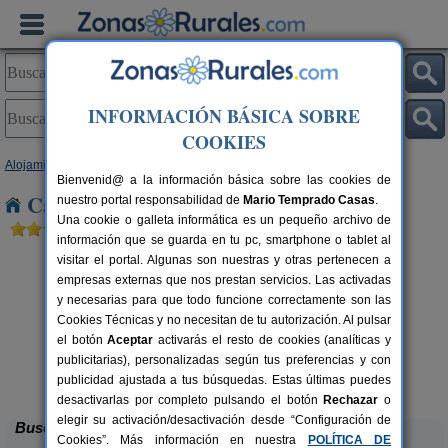
INFORMACIÓN BÁSICA SOBRE
COOKIES
Alojamientos
>
Extremadura
>
Cáceres
> La Fontañera
Bienvenid@ a la información básica sobre las cookies de
Casas Rurales cerca de La Fontañera
nuestro portal responsabilidad de
Mario Temprado Casas
.
Una cookie o galleta informática es un pequeño archivo de
información que se guarda en tu pc, smartphone o tablet al
visitar el portal. Algunas son nuestras y otras pertenecen a
empresas externas que nos prestan servicios. Las activadas
y necesarias para que todo funcione correctamente son las
Cookies Técnicas y no necesitan de tu autorización. Al pulsar
el botón
Aceptar
activarás el resto de cookies (analíticas y
publicitarias), personalizadas según tus preferencias y con
La Cabaña Romántica del Llano
rs.
2+1 pers.
 €
33 €
publicidad ajustada a tus búsquedas. Estas últimas puedes
La Aceña de la Borrega (Cáceres)
desde
desactivarlas por completo pulsando el botón
Rechazar
o
elegir su activación/desactivación desde “Configuración de
Buscar
Cookies”. Más información en nuestra
POLÍTICA DE