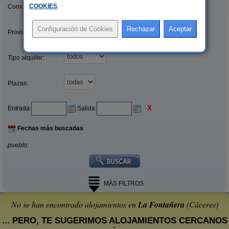
COOKIES
.
Comunidades:
Provincias/Islas:
Tipo alquiler:
Plazas:
X
Entrada:
Salida:
Fechas más buscadas
pueblo:
MÁS FILTROS
No se han encontrado alojamientos en
La Fontañera
(Cáceres)
... PERO, TE SUGERIMOS ALOJAMIENTOS CERCANOS
: