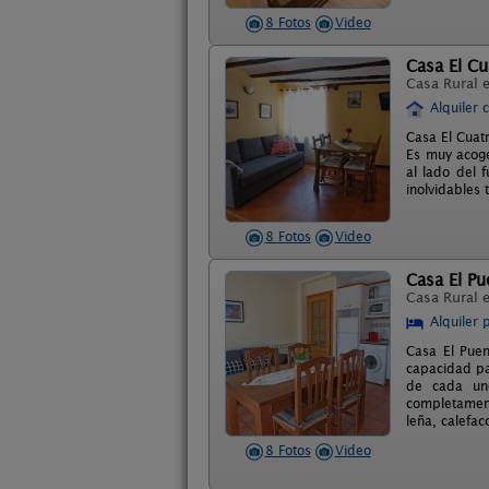
8 Fotos
Video
Casa El Cu
Casa Rural 
Alquiler 
Casa El Cuatr
Es muy acoge
al lado del 
inolvidables
8 Fotos
Video
Casa El Pu
Casa Rural 
Alquiler 
Casa El Puen
capacidad pa
de cada uno
completament
leña, calefac
8 Fotos
Video