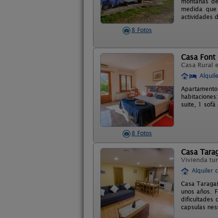
montañas de
medida que 
actividades 
8 Fotos
Casa Font 
Casa Rural 
Alquil
Apartamento 
habitaciones
suite, 1 sof
8 Fotos
Casa Tara
Vivienda tur
Alquiler 
Casa Taragañ
unos años. F
dificultades 
capsulas ness