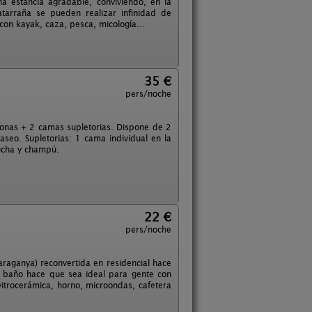
 estancia agradable, conviviendo, en la
tarraña se pueden realizar infinidad de
con kayak, caza, pesca, micología...
35 €
pers/noche
sonas + 2 camas supletorias. Dispone de 2
seo. Supletorias: 1 cama individual en la
ducha y champú.
22 €
pers/noche
araganya) reconvertida en residencial hace
el baño hace que sea ideal para gente con
 vitrocerámica, horno, microondas, cafetera