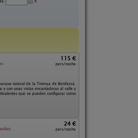
ida:
X
115 €
es
pers/noche
parque natural de la Tinença de Benifassà.
 y con unas vistas encantadoras al valle y
livalentes que se pueden configurar como
24 €
ellón)
pers/noche