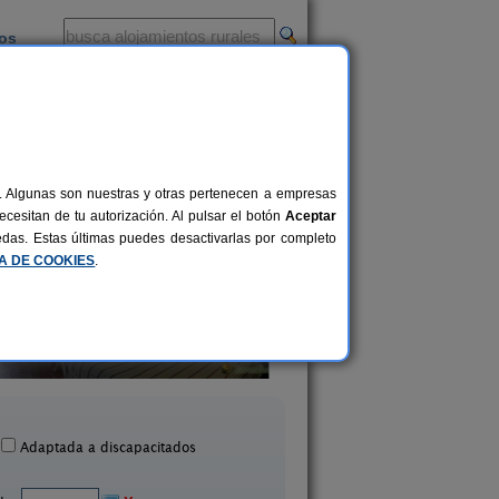
ios
-
al. Algunas son nuestras y otras pertenecen a empresas
cesitan de tu autorización. Al pulsar el botón
Aceptar
uedas. Estas últimas puedes desactivarlas por completo
CA DE COOKIES
.
Art Rustic Oh
Casa Rural La Señ
2-12 pers.
40 €
Chert (Castellón)
Veo (Castellón)
desde
Adaptada a discapacitados