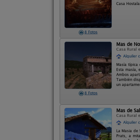
Casa Hostalas
8 Fotos
Mas de No
Casa Rural 
Alquiler 
Masía típica
Esta masía, 
Ambos aparta
También disp
un apartamen
8 Fotos
Mas de Sa
Casa Rural 
Alquiler 
La Masia de S
Prats, a mi