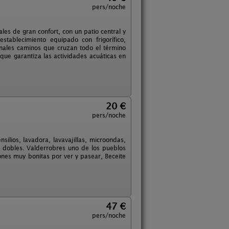
pers/noche
les de gran confort, con un patio central y
stablecimiento equipado con frigorífico,
onales caminos que cruzan todo el término
 que garantiza las actividades acuáticas en
20 €
pers/noche
lios, lavadora, lavavajillas, microondas,
s dobles. Valderrobres uno de los pueblos
nes muy bonitas por ver y pasear, Beceite
47 €
pers/noche