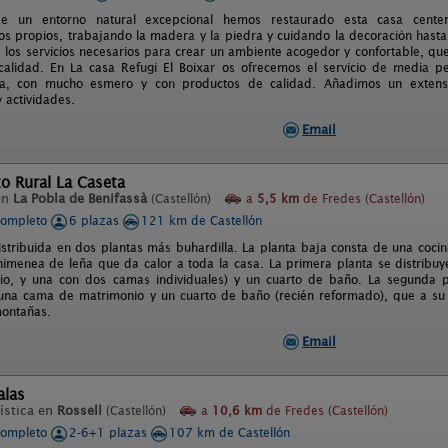
 un entorno natural excepcional hemos restaurado esta casa centen
cos propios, trabajando la madera y la piedra y cuidando la decoración hasta
s, los servicios necesarios para crear un ambiente acogedor y confortable, qu
calidad. En La casa Refugi El Boixar os ofrecemos el servicio de media p
ra, con mucho esmero y con productos de calidad. Añadimos un extenso 
 actividades.
Email
o Rural La Caseta
en
La Pobla de Benifassà
(Castellón)
a
5,5 km
de Fredes (Castellón)
completo
6 plazas
121 km de Castellón
istribuida en dos plantas más buhardilla. La planta baja consta de una co
imenea de leña que da calor a toda la casa. La primera planta se distribu
o, y una con dos camas individuales) y un cuarto de baño. La segunda pl
una cama de matrimonio y un cuarto de baño (recién reformado), que a su
montañas.
Email
alas
ística en
Rossell
(Castellón)
a
10,6 km
de Fredes (Castellón)
completo
2-6+1 plazas
107 km de Castellón