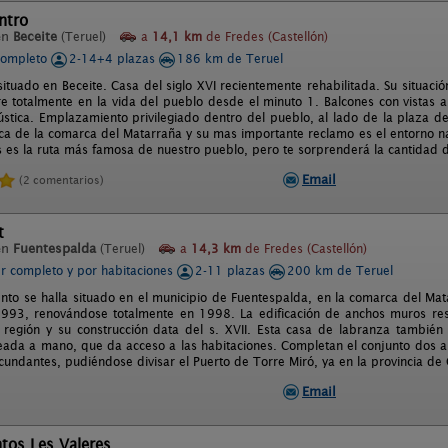
ntro
en
Beceite
(Teruel)
a
14,1 km
de Fredes (Castellón)
completo
2-14+4 plazas
186 km de Teruel
ituado en Beceite. Casa del siglo XVI recientemente rehabilitada. Su situaci
re totalmente en la vida del pueblo desde el minuto 1. Balcones con vistas 
stica. Emplazamiento privilegiado dentro del pueblo, al lado de la plaza de 
tica de la comarca del Matarraña y su mas importante reclamo es el entorno nat
s es la ruta más famosa de nuestro pueblo, pero te sorprenderá la cantidad 
Email
(2 comentarios)
t
en
Fuentespalda
(Teruel)
a
14,3 km
de Fredes (Castellón)
er completo y por habitaciones
2-11 plazas
200 km de Teruel
ento se halla situado en el municipio de Fuentespalda, en la comarca del Ma
993, renovándose totalmente en 1998. La edificación de anchos muros res
 región y su construcción data del s. XVII. Esta casa de labranza también
ada a mano, que da acceso a las habitaciones. Completan el conjunto dos amp
cundantes, pudiéndose divisar el Puerto de Torre Miró, ya en la provincia de 
Email
tos Les Valeres