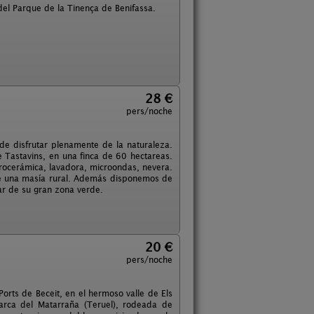
 del Parque de la Tinença de Benifassa.
28 €
pers/noche
e disfrutar plenamente de la naturaleza.
 Tastavins, en una finca de 60 hectareas.
rocerámica, lavadora, microondas, nevera.
 de una masía rural. Además disponemos de
ar de su gran zona verde.
20 €
pers/noche
Ports de Beceit, en el hermoso valle de Els
arca del Matarraña (Teruel), rodeada de