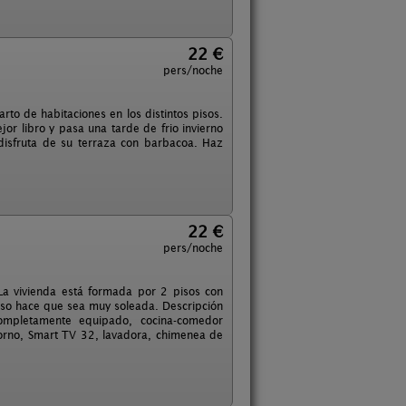
22 €
pers/noche
rto de habitaciones en los distintos pisos.
or libro y pasa una tarde de frio invierno
a disfruta de su terraza con barbacoa. Haz
22 €
pers/noche
 La vivienda está formada por 2 pisos con
eso hace que sea muy soleada. Descripción
mpletamente equipado, cocina-comedor
orno, Smart TV 32, lavadora, chimenea de