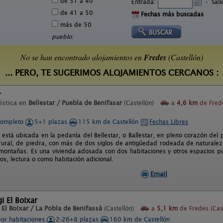
de 31 a 40
Entrada:
-
Sal
de 41 a 50
Fechas más buscadas
más de 50
pueblo:
No se han encontrado alojamientos en
Fredes
(Castellón)
... PERO, TE SUGERIMOS ALOJAMIENTOS CERCANOS :
r
ística en
Bellestar / Puebla de Benifasar
(Castellón)
a
4,6 km
de Fred
completo
5+1 plazas
115 km de Castellón
Fechas Libres
 está ubicada en la pedanía del Bellestar, o Ballestar, en pleno corazón del 
rural, de piedra, con más de dos siglos de antigüedad rodeada de naturaleza
ontañas. Es una vivienda adosada con dos habitaciones y otros espacios po
s, lectura o como habitación adicional.
Email
i El Boixar
n
El Boixar / La Pobla de Benifassà
(Castellón)
a
5,1 km
de Fredes (Cast
por habitaciones
2-26+8 plazas
160 km de Castellón