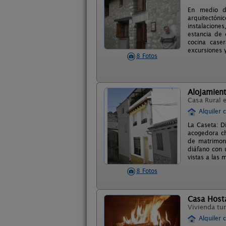
En medio de
arquitectóni
instalacione
estancia de 
cocina case
excursiones y
8 Fotos
Alojamient
Casa Rural 
Alquiler 
La Caseta: D
acogedora ch
de matrimoni
diáfano con 
vistas a las 
8 Fotos
Casa Host
Vivienda tur
Alquiler 