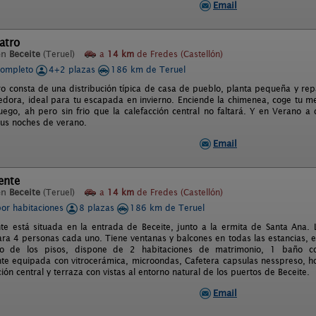
Email
atro
en
Beceite
(Teruel)
a
14 km
de Fredes (Castellón)
completo
4+2 plazas
186 km de Teruel
o consta de una distribución típica de casa de pueblo, planta pequeña y repa
dora, ideal para tu escapada en invierno. Enciende la chimenea, coge tu mej
fuego, ah pero sin frio que la calefacción central no faltará. Y en Verano 
 tus noches de verano.
Email
ente
en
Beceite
(Teruel)
a
14 km
de Fredes (Castellón)
por habitaciones
8 plazas
186 km de Teruel
te está situada en la entrada de Beceite, junto a la ermita de Santa Ana.
ra 4 personas cada uno. Tiene ventanas y balcones en todas las estancias, 
 de los pisos, dispone de 2 habitaciones de matrimonio, 1 baño co
e equipada con vitrocerámica, microondas, Cafetera capsulas nesspreso, h
ción central y terraza con vistas al entorno natural de los puertos de Beceite.
Email