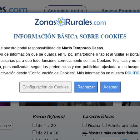
Anúnciate gratis
Acceso Propietar
Busca por pueblo
INFORMACIÓN BÁSICA SOBRE COOKIES
tellón
> Fredes
de Fredes
de nuestro portal responsabilidad de
Mario Temprado Casas
.
o de información que se guarda en tu pc, smartphone o tablet al visitar el port
ecesarias para que todo funcione correctamente son las Cookies Técnicas y no ne
rias), personalizadas según tus preferencias y con publicidad ajustada a tus búsq
sactivación desde “Configuración de Cookies”. Más información en nuestra
POLÍTI
Font del Roser
7 pers.
2-18+4 pers.
30 €
20 €
Morella (Castellón)
e
desde
Precio (€/pers)
Características
de 1 a 20
Piscina
Admite animales
de 21 a 30
Mostrar más características