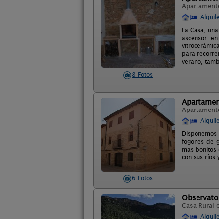
Apartament
Alquil
La Casa, una 
ascensor en 
vitrocerámic
para recorrer
verano, tamb
8 Fotos
Apartamen
Apartament
Alquil
Disponemos d
fogones de g
mas bonitos 
con sus ríos 
6 Fotos
Observato
Casa Rural 
Alquil