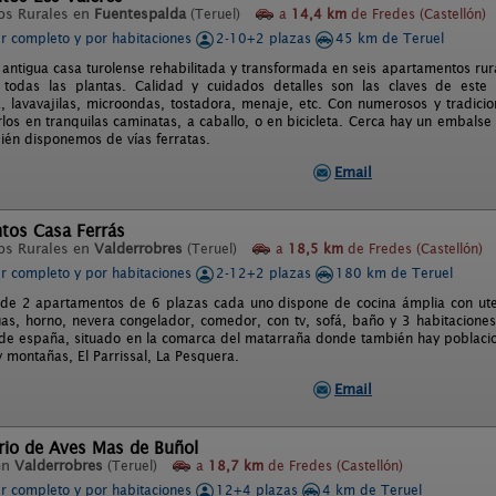
os Rurales en
Fuentespalda
(Teruel)
a
14,4 km
de Fredes (Castellón)
er completo y por habitaciones
2-10+2 plazas
45 km de Teruel
antigua casa turolense rehabilitada y transformada en seis apartamentos rura
todas las plantas. Calidad y cuidados detalles son las claves de este e
a, lavavajilas, microondas, tostadora, menaje, etc. Con numerosos y tradici
los en tranquilas caminatas, a caballo, o en bicicleta. Cerca hay un embalse
ién disponemos de vías ferratas.
Email
tos Casa Ferrás
os Rurales en
Valderrobres
(Teruel)
a
18,5 km
de Fredes (Castellón)
er completo y por habitaciones
2-12+2 plazas
180 km de Teruel
e 2 apartamentos de 6 plazas cada uno dispone de cocina ámplia con utensi
as, horno, nevera congelador, comedor, con tv, sofá, baño y 3 habitacione
de españa, situado en la comarca del matarraña donde también hay poblacio
y montañas, El Parrissal, La Pesquera.
Email
rio de Aves Mas de Buñol
en
Valderrobres
(Teruel)
a
18,7 km
de Fredes (Castellón)
er completo y por habitaciones
12+4 plazas
4 km de Teruel