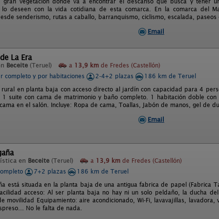
 gran vegetacion donde va a encontrar el descanso que busca y tener una
lo deseen con la vida cotidiana de esta comarca. En la comarca del Ma
desde senderismo, rutas a caballo, barranquismo, ciclismo, escalada, paseos 
Email
de La Era
en
Beceite
(Teruel)
a
13,9 km
de Fredes (Castellón)
er completo y por habitaciones
2-4+2 plazas
186 km de Teruel
rural en planta baja con acceso directo al jardín con capacidad para 4 per
: 1 suite con cama de matrimonio y baño completo. 1 habitación doble con a
á cama en el salón. Incluye: Ropa de cama, Toallas, Jabón de manos, gel de 
Email
gaña
ística en
Beceite
(Teruel)
a
13,9 km
de Fredes (Castellón)
completo
7+2 plazas
186 km de Teruel
a está situada en la planta baja de una antigua fabrica de papel (Fabrica T
acilidad acceso: Al ser planta baja no hay ni un solo peldaño, la ducha d
de movilidad Equipamiento: aire acondicionado, Wi-Fi, lavavajillas, lavadora,
preso... No le falta de nada.