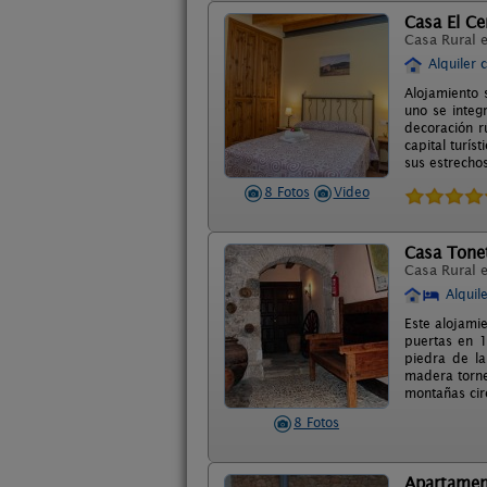
Casa El Ce
Casa Rural 
Alquiler 
Alojamiento s
uno se integ
decoración rú
capital turís
sus estrecho
8 Fotos
Video
Casa Tone
Casa Rural 
Alquil
Este alojami
puertas en 1
piedra de la
madera torne
montañas cir
8 Fotos
Apartamen