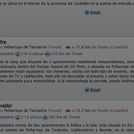
 se ubica en el interior de la provincia de Castellón en la puerta de entrada
Email
fre
en
Peñarroya de Tastavins
(Teruel)
a
11,6 km
de Fredes (Castellón)
completo
2-9+4 plazas
250 km de Teruel
 de la zona que dispone de 2 apartamentos totalmente independientes, dond
enclavada dentro del Parque Natural de Els Ports, y ubicada en Peñarroya de
mentos están equipados con chimenea, cocina con todo tipo de enseres, vit
one de TV y calefacción, todo ello sin descuidar el encanto y sabor típico
to adaptado para minusválidos. Si la meteorología lo permite, puede disfrut
Email
lvador
en
Peñarroya de Tastavins
(Teruel)
a
12,2 km
de Fredes (Castellón)
completo
2-10 plazas
160 km de Teruel
alvador consta de dos apartamentos la Pallisa y la Sala. Esta situada en Els 
tad camino de Peñarroya de Tastavins, Valderrobres y Beceite, en la com