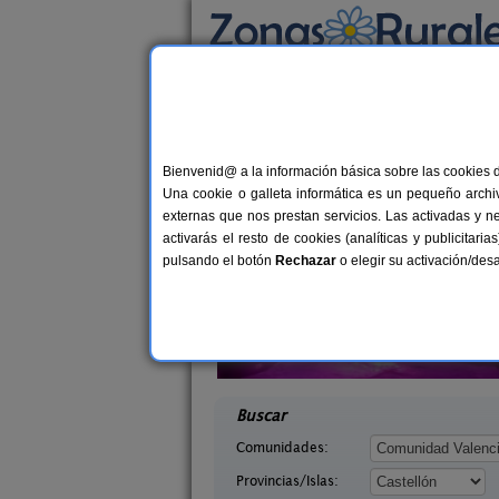
Busca por alojamiento
Alojamientos
>
Comunidad Valenciana
>
Cas
Casas Rurales cerca 
Bienvenid@ a la información básica sobre las cookies 
Una cookie o galleta informática es un pequeño archiv
externas que nos prestan servicios. Las activadas y n
activarás el resto de cookies (analíticas y publicita
pulsando el botón
Rechazar
o elegir su activación/de
El Pati de L
6+3 pers.
35 €
ta
Casas del Castillo
1
desde
stellón)
Peñíscola (Castellón)
desd
Buscar
Comunidades:
Provincias/Islas: