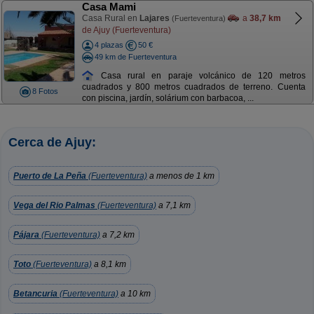
Casa Mami
Casa Rural en
Lajares
a
38,7 km
(Fuerteventura)
de Ajuy (Fuerteventura)
4 plazas
50 €
49 km de Fuerteventura
Casa rural en paraje volcánico de 120 metros
cuadrados y 800 metros cuadrados de terreno. Cuenta
8 Fotos
con piscina, jardín, solárium con barbacoa, ...
Cerca de Ajuy:
Puerto de La Peña
(Fuerteventura)
a menos de 1 km
Vega del Rio Palmas
(Fuerteventura)
a 7,1 km
Pájara
(Fuerteventura)
a 7,2 km
Toto
(Fuerteventura)
a 8,1 km
Betancuria
(Fuerteventura)
a 10 km