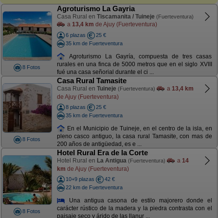
Agroturismo La Gayria
Casa Rural en
Tiscamanita / Tuineje
(Fuerteventura)
a
13,4 km
de Ajuy (Fuerteventura)
6 plazas
25 €
35 km de Fuerteventura
Agroturismo La Gayría, compuesta de tres casas
rurales en una finca de 5000 metros que en el siglo XVIII
8 Fotos
fué una casa señorial durante el ci ...
Casa Rural Tamasite
Casa Rural en
Tuineje
a
13,4 km
(Fuerteventura)
de Ajuy (Fuerteventura)
8 plazas
25 €
35 km de Fuerteventura
En el Municipio de Tuineje, en el centro de la isla, en
pleno casco antiguo, la casa rural Tamasite, con mas de
8 Fotos
200 años de antigüedad, es e ...
Hotel Rural Era de la Corte
Hotel Rural en
La Antigua
a
14
(Fuerteventura)
km
de Ajuy (Fuerteventura)
10+9 plazas
42 €
22 km de Fuerteventura
Una antigua casona de estilo majorero donde el
carácter rústico de la madera y la piedra contrasta con el
8 Fotos
paisaje seco y árido de las llanur ...