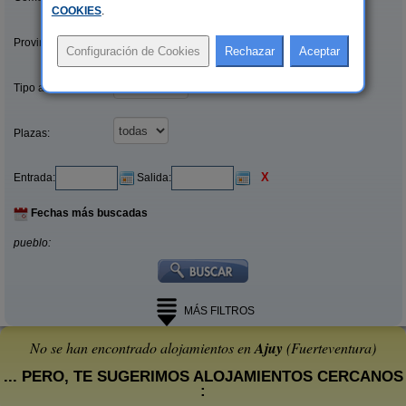
COOKIES
.
Provincias/Islas:
Tipo alquiler:
Plazas:
X
Entrada:
Salida:
Fechas más buscadas
pueblo:
MÁS FILTROS
No se han encontrado alojamientos en
Ajuy
(Fuerteventura)
... PERO, TE SUGERIMOS ALOJAMIENTOS CERCANOS
: