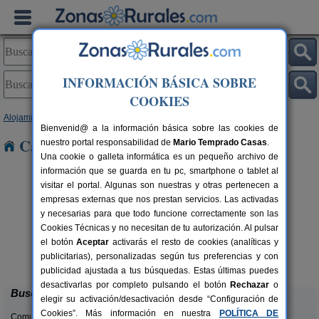
INFORMACIÓN BÁSICA SOBRE
COOKIES
Alojamientos
>
Canarias
>
Las Palmas
>
Fuerteventura
> Ajuy
Bienvenid@ a la información básica sobre las cookies de
Casas Rurales cerca de Ajuy
nuestro portal responsabilidad de
Mario Temprado Casas
.
Una cookie o galleta informática es un pequeño archivo de
información que se guarda en tu pc, smartphone o tablet al
visitar el portal. Algunas son nuestras y otras pertenecen a
empresas externas que nos prestan servicios. Las activadas
y necesarias para que todo funcione correctamente son las
Cookies Técnicas y no necesitan de tu autorización. Al pulsar
el botón
Aceptar
activarás el resto de cookies (analíticas y
La Rosa del Taro
 pers.
2+1 pers.
publicitarias), personalizadas según tus preferencias y con
25 €
25 €
Puerto del Rosario (Fuerteventura)
desde
publicidad ajustada a tus búsquedas. Estas últimas puedes
desactivarlas por completo pulsando el botón
Rechazar
o
Buscar
elegir su activación/desactivación desde “Configuración de
Cookies”. Más información en nuestra
POLÍTICA DE
Comunidades: