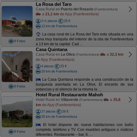
La Rosa del Taro
Casa Rural en
Puerto del Rosario
(Fuerteventura)
a
21,1 km
de Ajuy (Fuerteventura)
2+1 plazas
25 €
12 km de Fuerteventura
La casa rural de La Rosa del Taro esta situada en una
zona muy tranquila del interior de la isla de Fuerteventura
8 Fotos
a 13 km de la capital. Cad ...
Casa Quintana
Casa Rural en
La Oliva
a
32,3 km
(Fuerteventura)
de Ajuy (Fuerteventura)
4 plazas
25 €
20 km de Fuerteventura
La Casa Quintana responde a una construcción de la
burguesía asentada en La Oliva. El encanto de sus
8 Fotos
estancias y el silencio de la misma la ...
Hotel Rural Restaurante Mahoh
Hotel Rural en
Villaverde
a
35,8
(Fuerteventura)
km
de Ajuy (Fuerteventura)
27 plazas
26 €
25 km de Fuerteventura
El hotel dispone de: nueve habitaciones con baño
completo, teléfono y TV. Con muebles antiguos o rústicos
8 Fotos
diferentes. Restaurante – bar, 6. ...