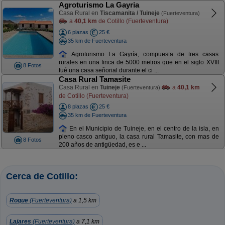
Agroturismo La Gayria
Casa Rural en
Tiscamanita / Tuineje
(Fuerteventura)
a
40,1 km
de Cotillo (Fuerteventura)
6 plazas
25 €
35 km de Fuerteventura
Agroturismo La Gayría, compuesta de tres casas
rurales en una finca de 5000 metros que en el siglo XVIII
8 Fotos
fué una casa señorial durante el ci ...
Casa Rural Tamasite
Casa Rural en
Tuineje
a
40,1 km
(Fuerteventura)
de Cotillo (Fuerteventura)
8 plazas
25 €
35 km de Fuerteventura
En el Municipio de Tuineje, en el centro de la isla, en
pleno casco antiguo, la casa rural Tamasite, con mas de
8 Fotos
200 años de antigüedad, es e ...
Cerca de Cotillo:
Roque
(Fuerteventura)
a 1,5 km
Lajares
(Fuerteventura)
a 7,1 km