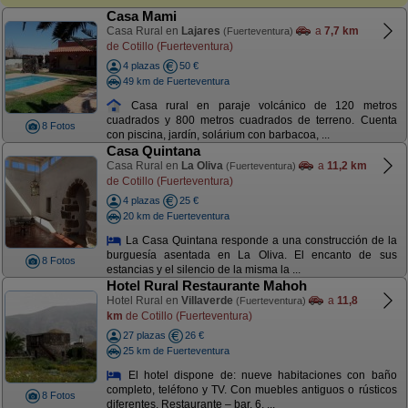
Casa Mami
Casa Rural en
Lajares
a
7,7 km
(Fuerteventura)
de Cotillo (Fuerteventura)
4 plazas
50 €
49 km de Fuerteventura
Casa rural en paraje volcánico de 120 metros
cuadrados y 800 metros cuadrados de terreno. Cuenta
8 Fotos
con piscina, jardín, solárium con barbacoa, ...
Casa Quintana
Casa Rural en
La Oliva
a
11,2 km
(Fuerteventura)
de Cotillo (Fuerteventura)
4 plazas
25 €
20 km de Fuerteventura
La Casa Quintana responde a una construcción de la
burguesía asentada en La Oliva. El encanto de sus
8 Fotos
estancias y el silencio de la misma la ...
Hotel Rural Restaurante Mahoh
Hotel Rural en
Villaverde
a
11,8
(Fuerteventura)
km
de Cotillo (Fuerteventura)
27 plazas
26 €
25 km de Fuerteventura
El hotel dispone de: nueve habitaciones con baño
completo, teléfono y TV. Con muebles antiguos o rústicos
8 Fotos
diferentes. Restaurante – bar, 6. ...