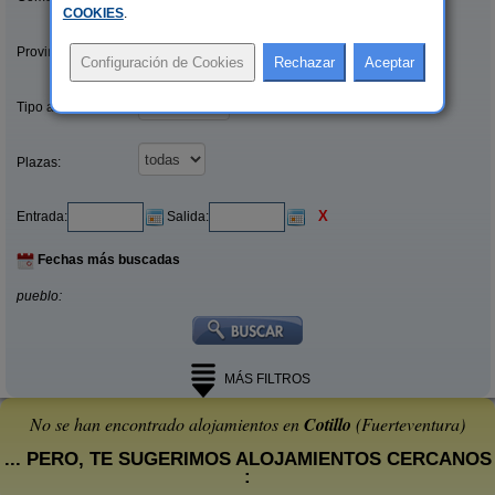
COOKIES
.
Provincias/Islas:
Tipo alquiler:
Plazas:
X
Entrada:
Salida:
Fechas más buscadas
pueblo:
MÁS FILTROS
No se han encontrado alojamientos en
Cotillo
(Fuerteventura)
... PERO, TE SUGERIMOS ALOJAMIENTOS CERCANOS
: