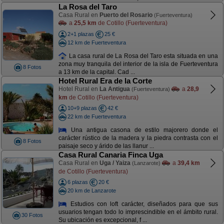
La Rosa del Taro
Casa Rural en
Puerto del Rosario
(Fuerteventura)
a
25,5 km
de Cotillo (Fuerteventura)
2+1 plazas
25 €
12 km de Fuerteventura
La casa rural de La Rosa del Taro esta situada en una
zona muy tranquila del interior de la isla de Fuerteventura
8 Fotos
a 13 km de la capital. Cad ...
Hotel Rural Era de la Corte
Hotel Rural en
La Antigua
a
28,9
(Fuerteventura)
km
de Cotillo (Fuerteventura)
10+9 plazas
42 €
22 km de Fuerteventura
Una antigua casona de estilo majorero donde el
carácter rústico de la madera y la piedra contrasta con el
8 Fotos
paisaje seco y árido de las llanur ...
Casa Rural Canaria Finca Uga
Casa Rural en
Uga / Yaiza
a
39,4 km
(Lanzarote)
de Cotillo (Fuerteventura)
6 plazas
20 €
20 km de Lanzarote
Estudios con loft carácter, diseñados para que sus
usuarios tengan todo lo imprescindible en el ámbito rural.
30 Fotos
Su ubicación es excepcional, f ...