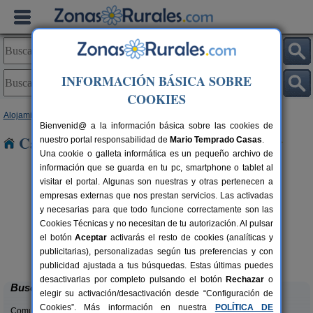
INFORMACIÓN BÁSICA SOBRE
COOKIES
Alojamientos
>
Canarias
>
Las Palmas
>
Fuerteventura
> Cotillo
Bienvenid@ a la información básica sobre las cookies de
Casas Rurales cerca de Cotillo
nuestro portal responsabilidad de
Mario Temprado Casas
.
Una cookie o galleta informática es un pequeño archivo de
información que se guarda en tu pc, smartphone o tablet al
visitar el portal. Algunas son nuestras y otras pertenecen a
empresas externas que nos prestan servicios. Las activadas
y necesarias para que todo funcione correctamente son las
Cookies Técnicas y no necesitan de tu autorización. Al pulsar
el botón
Aceptar
activarás el resto de cookies (analíticas y
Agroturismo La Gayria
rs.
6 pers.
publicitarias), personalizadas según tus preferencias y con
 €
25 €
Tiscamanita (Fuerteventura)
desde
publicidad ajustada a tus búsquedas. Estas últimas puedes
desactivarlas por completo pulsando el botón
Rechazar
o
Buscar
elegir su activación/desactivación desde “Configuración de
Cookies”. Más información en nuestra
POLÍTICA DE
Comunidades: