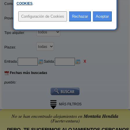
COOKIES
.
Comunidades:
Provincias/Islas:
Tipo alquiler:
Plazas:
X
Entrada:
Salida:
Fechas más buscadas
pueblo:
MÁS FILTROS
No se han encontrado alojamientos en
Montaña Hendida
(Fuerteventura)
... PERO, TE SUGERIMOS ALOJAMIENTOS CERCANOS