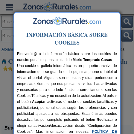
INFORMACIÓN BÁSICA SOBRE
COOKIES
Alojamientos
>
Canarias
>
Las Palmas
>
Fuerteventura
> Montaña Hendida
Bienvenid@ a la información básica sobre las cookies de
Casas Rurales cerca de Montaña Hendida
nuestro portal responsabilidad de
Mario Temprado Casas
.
Una cookie o galleta informática es un pequeño archivo de
información que se guarda en tu pc, smartphone o tablet al
visitar el portal. Algunas son nuestras y otras pertenecen a
empresas externas que nos prestan servicios. Las activadas
y necesarias para que todo funcione correctamente son las
Cookies Técnicas y no necesitan de tu autorización. Al pulsar
el botón
Aceptar
activarás el resto de cookies (analíticas y
publicitarias), personalizadas según tus preferencias y con
Casa Rural Tamasite
rs.
8 pers.
 €
25 €
publicidad ajustada a tus búsquedas. Estas últimas puedes
Tuineje (Fuerteventura)
desde
desactivarlas por completo pulsando el botón
Rechazar
o
elegir su activación/desactivación desde “Configuración de
Buscar
Cookies”. Más información en nuestra
POLÍTICA DE