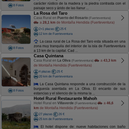
carácter rústico de la madera y la piedra contrasta con el
8 Fotos
paisaje seco y árido de las llanur ...
La Rosa del Taro
Casa Rural en
Puerto del Rosario
(Fuerteventura)
a
28,1 km
de Montaña Hendida (Fuerteventura)
2+1 plazas
25 €
12 km de Fuerteventura
La casa rural de La Rosa del Taro esta situada en una
zona muy tranquila del interior de la isla de Fuerteventura
8 Fotos
a 13 km de la capital. Cad ...
Casa Quintana
Casa Rural en
La Oliva
a
43,3 km
(Fuerteventura)
de Montaña Hendida (Fuerteventura)
4 plazas
25 €
20 km de Fuerteventura
La Casa Quintana responde a una construcción de la
burguesía asentada en La Oliva. El encanto de sus
8 Fotos
estancias y el silencio de la misma la ...
Hotel Rural Restaurante Mahoh
Hotel Rural en
Villaverde
a
46,6
(Fuerteventura)
km
de Montaña Hendida (Fuerteventura)
27 plazas
26 €
25 km de Fuerteventura
El hotel dispone de: nueve habitaciones con baño