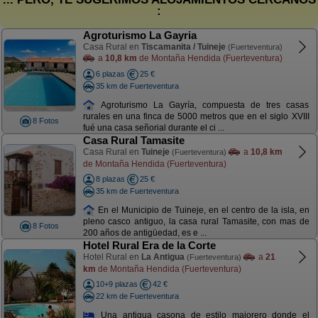
:
Agroturismo La Gayria
Casa Rural en
Tiscamanita / Tuineje
(Fuerteventura)
a
10,8 km
de Montaña Hendida (Fuerteventura)
6 plazas
25 €
35 km de Fuerteventura
Agroturismo La Gayría, compuesta de tres casas
rurales en una finca de 5000 metros que en el siglo XVIII
8 Fotos
fué una casa señorial durante el ci ...
Casa Rural Tamasite
Casa Rural en
Tuineje
a
10,8 km
(Fuerteventura)
de Montaña Hendida (Fuerteventura)
8 plazas
25 €
35 km de Fuerteventura
En el Municipio de Tuineje, en el centro de la isla, en
pleno casco antiguo, la casa rural Tamasite, con mas de
8 Fotos
200 años de antigüedad, es e ...
Hotel Rural Era de la Corte
Hotel Rural en
La Antigua
a
21
(Fuerteventura)
km
de Montaña Hendida (Fuerteventura)
10+9 plazas
42 €
22 km de Fuerteventura
Una antigua casona de estilo majorero donde el