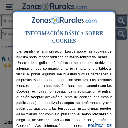
INFORMACIÓN BÁSICA SOBRE
COOKIES
Alojamientos
>
Canarias
>
Las Palmas
>
Fuerteventura
> Puerto de Lajas
Bienvenid@ a la información básica sobre las cookies de
Casas Rurales cerca de Puerto de Lajas
nuestro portal responsabilidad de
Mario Temprado Casas
.
Una cookie o galleta informática es un pequeño archivo de
información que se guarda en tu pc, smartphone o tablet al
visitar el portal. Algunas son nuestras y otras pertenecen a
empresas externas que nos prestan servicios. Las activadas
y necesarias para que todo funcione correctamente son las
Cookies Técnicas y no necesitan de tu autorización. Al pulsar
el botón
Aceptar
activarás el resto de cookies (analíticas y
publicitarias), personalizadas según tus preferencias y con
La Rosa del Taro
rs.
2+1 pers.
 €
25 €
publicidad ajustada a tus búsquedas. Estas últimas puedes
Puerto del Rosario (Fuerteventura)
desde
desactivarlas por completo pulsando el botón
Rechazar
o
elegir su activación/desactivación desde “Configuración de
Buscar
Cookies”. Más información en nuestra
POLÍTICA DE