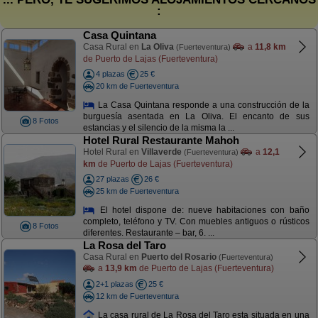
:
Casa Quintana
Casa Rural en
La Oliva
a
11,8 km
(Fuerteventura)
de Puerto de Lajas (Fuerteventura)
4 plazas
25 €
20 km de Fuerteventura
La Casa Quintana responde a una construcción de la
burguesía asentada en La Oliva. El encanto de sus
8 Fotos
estancias y el silencio de la misma la ...
Hotel Rural Restaurante Mahoh
Hotel Rural en
Villaverde
a
12,1
(Fuerteventura)
km
de Puerto de Lajas (Fuerteventura)
27 plazas
26 €
25 km de Fuerteventura
El hotel dispone de: nueve habitaciones con baño
completo, teléfono y TV. Con muebles antiguos o rústicos
8 Fotos
diferentes. Restaurante – bar, 6. ...
La Rosa del Taro
Casa Rural en
Puerto del Rosario
(Fuerteventura)
a
13,9 km
de Puerto de Lajas (Fuerteventura)
2+1 plazas
25 €
12 km de Fuerteventura
La casa rural de La Rosa del Taro esta situada en una