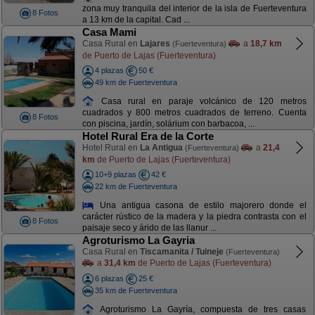
zona muy tranquila del interior de la isla de Fuerteventura
8 Fotos
a 13 km de la capital. Cad ...
Casa Mami
Casa Rural en
Lajares
a
18,7 km
(Fuerteventura)
de Puerto de Lajas (Fuerteventura)
4 plazas
50 €
49 km de Fuerteventura
Casa rural en paraje volcánico de 120 metros
cuadrados y 800 metros cuadrados de terreno. Cuenta
8 Fotos
con piscina, jardín, solárium con barbacoa, ...
Hotel Rural Era de la Corte
Hotel Rural en
La Antigua
a
21,4
(Fuerteventura)
km
de Puerto de Lajas (Fuerteventura)
10+9 plazas
42 €
22 km de Fuerteventura
Una antigua casona de estilo majorero donde el
carácter rústico de la madera y la piedra contrasta con el
8 Fotos
paisaje seco y árido de las llanur ...
Agroturismo La Gayria
Casa Rural en
Tiscamanita / Tuineje
(Fuerteventura)
a
31,4 km
de Puerto de Lajas (Fuerteventura)
6 plazas
25 €
35 km de Fuerteventura
Agroturismo La Gayría, compuesta de tres casas