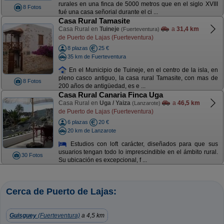
rurales en una finca de 5000 metros que en el siglo XVIII
8 Fotos
fué una casa señorial durante el ci ...
Casa Rural Tamasite
Casa Rural en
Tuineje
a
31,4 km
(Fuerteventura)
de Puerto de Lajas (Fuerteventura)
8 plazas
25 €
35 km de Fuerteventura
En el Municipio de Tuineje, en el centro de la isla, en
pleno casco antiguo, la casa rural Tamasite, con mas de
8 Fotos
200 años de antigüedad, es e ...
Casa Rural Canaria Finca Uga
Casa Rural en
Uga / Yaiza
a
46,5 km
(Lanzarote)
de Puerto de Lajas (Fuerteventura)
6 plazas
20 €
20 km de Lanzarote
Estudios con loft carácter, diseñados para que sus
usuarios tengan todo lo imprescindible en el ámbito rural.
30 Fotos
Su ubicación es excepcional, f ...
Cerca de Puerto de Lajas:
Guisguey
(Fuerteventura)
a 4,5 km