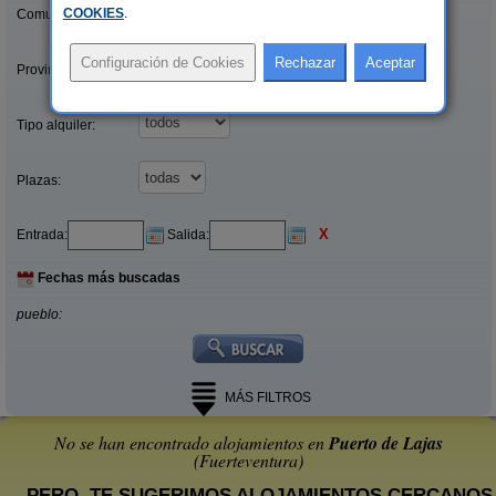
COOKIES
.
Comunidades:
Provincias/Islas:
Tipo alquiler:
Plazas:
X
Entrada:
Salida:
Fechas más buscadas
pueblo:
MÁS FILTROS
No se han encontrado alojamientos en
Puerto de Lajas
(Fuerteventura)
... PERO, TE SUGERIMOS ALOJAMIENTOS CERCANOS